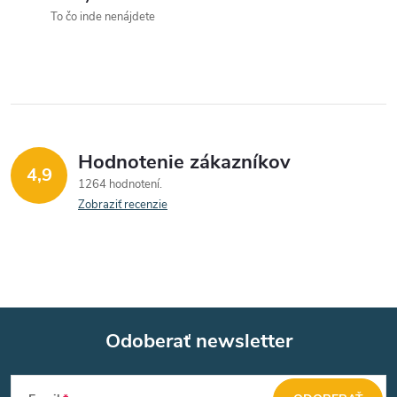
e
r
To čo inde nenájdete
v
k
y
v
Hodnotenie zákazníkov
4,9
1264 hodnotení
ý
Zobraziť recenzie
p
i
s
u
Odoberať newsletter
Z