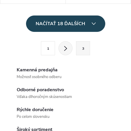
O
NAČÍTAŤ 18 ĎALŠÍCH
v
l
S
1
3
t
á
r
d
á
Kamenná predajňa
a
n
Možnosť osobného odberu
k
c
Odborné poradenstvo
o
Vďaka dlhoročným skúsenostiam
i
v
a
Rýchle doručenie
e
Po celom slovensku
n
p
i
Široký sortiment