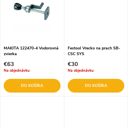
k
t
t
o
o
v
v
MAKITA 122470-4 Vodorovná
Festool Vrecko na prach SB-
zvierka
CSC SYS
€63
€30
Na objednávku
Na objednávku
DO KOŠÍKA
DO KOŠÍKA