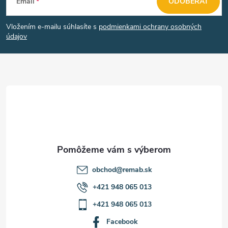
Email
ODOBERAŤ
á
Vložením e-mailu súhlasíte s
podmienkami ochrany osobných
p
údajov
ä
t
i
e
obchod
@
remab.sk
+421 948 065 013
+421 948 065 013
Facebook