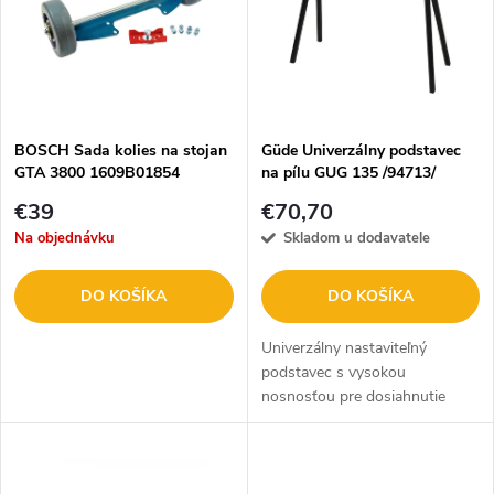
e
p
n
i
i
s
e
BOSCH Sada kolies na stojan
Güde Univerzálny podstavec
GTA 3800 1609B01854
na pílu GUG 135 /94713/
p
p
€39
€70,70
r
Na objednávku
Skladom u dodavatele
r
o
DO KOŠÍKA
DO KOŠÍKA
o
d
Univerzálny nastaviteľný
d
podstavec s vysokou
nosnosťou pre dosiahnutie
u
pohodlnej pracovnej výšky, pre
u
kapovacie píly, hobľovačky,
k
pásové píly, tanierové brúsky.