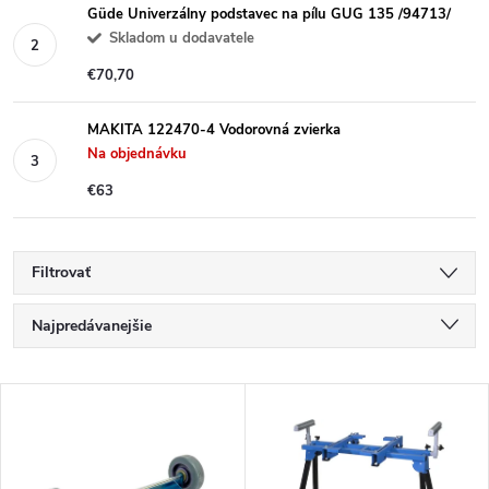
Güde Univerzálny podstavec na pílu GUG 135 /94713/
Skladom u dodavatele
€70,70
MAKITA 122470-4 Vodorovná zvierka
Na objednávku
€63
Filtrovať
R
Najpredávanejšie
a
Najlacnejšie
V
Najdrahšie
d
ý
Abecedne