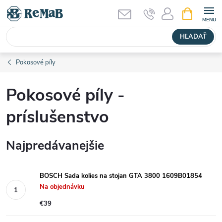
Prejsť
NÁKUPN
KOŠÍK
na
obsah
HĽADAŤ
Pokosové píly
Pokosové píly -
príslušenstvo
Najpredávanejšie
BOSCH Sada kolies na stojan GTA 3800 1609B01854
Na objednávku
€39