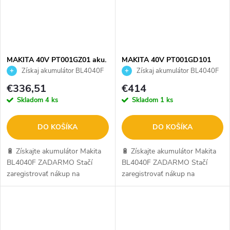
MAKITA 40V PT001GZ01 aku.
MAKITA 40V PT001GD101
klincovačka DOPREDAJ
Aku. klincovačka DOPREDAJ
Získaj akumulátor BL4040F
Získaj akumulátor BL4040F
ZADARMO
ZADARMO
€336,51
€414
Skladom
4 ks
Skladom
1 ks
DO KOŠÍKA
DO KOŠÍKA
🔋 Získajte akumulátor Makita
🔋 Získajte akumulátor Makita
BL4040F ZADARMO Stačí
BL4040F ZADARMO Stačí
zaregistrovať nákup na
zaregistrovať nákup na
makitaredemption.eu. Ide o
makitaredemption.eu. Ide o
oficiálnu kampaň Makita. Viac
oficiálnu kampaň Makita. Viac
info SEM.
info SEM.