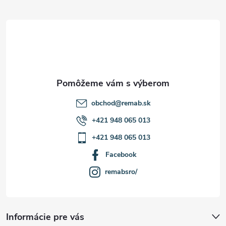
ä
t
i
e
obchod
@
remab.sk
+421 948 065 013
+421 948 065 013
Facebook
remabsro/
Informácie pre vás