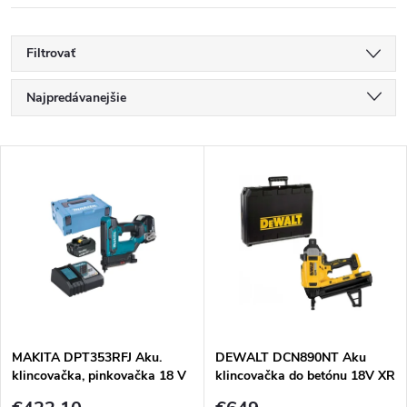
Filtrovať
R
Najpredávanejšie
a
Najlacnejšie
V
Najdrahšie
d
ý
Abecedne
e
p
n
i
i
s
e
MAKITA DPT353RFJ Aku.
DEWALT DCN890NT Aku
klincovačka, pinkovačka 18 V
klincovačka do betónu 18V XR
p