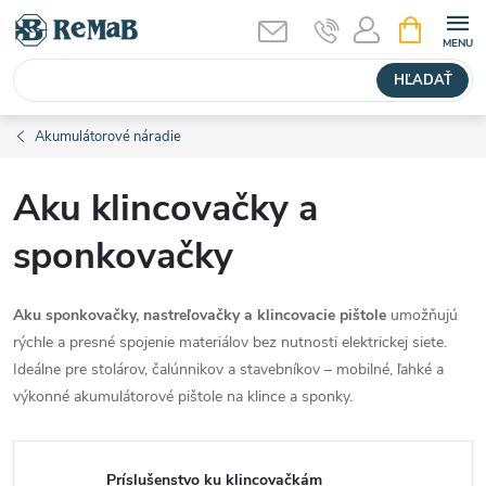
Prejsť
NÁKUPN
KOŠÍK
na
obsah
HĽADAŤ
Akumulátorové náradie
Aku klincovačky a
sponkovačky
Aku sponkovačky, nastreľovačky a klincovacie pištole
umožňujú
rýchle a presné spojenie materiálov bez nutnosti elektrickej siete.
Ideálne pre stolárov, čalúnnikov a stavebníkov – mobilné, ľahké a
výkonné akumulátorové pištole na klince a sponky.
Príslušenstvo ku klincovačkám