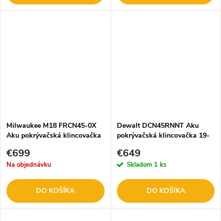
Milwaukee M18 FRCN45-0X
Dewalt DCN45RNNT Aku
Aku pokrývačská klincovačka
pokrývačská klincovačka 19-
45mm 18V bez aku.
€699
€649
Na objednávku
Skladom
1 ks
DO KOŠÍKA
DO KOŠÍKA