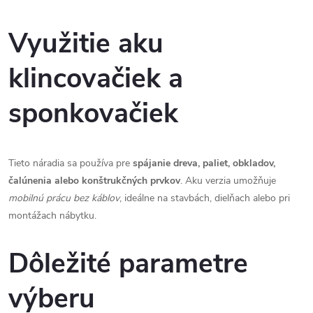
á
r
d
á
Využitie aku
a
n
klincovačiek a
k
c
o
sponkovačiek
i
v
a
e
n
p
Tieto náradia sa používa pre
spájanie dreva, paliet, obkladov,
i
čalúnenia alebo konštrukčných prvkov
. Aku verzia umožňuje
e
r
mobilnú prácu bez káblov
, ideálne na stavbách, dielňach alebo pri
montážach nábytku.
v
k
Dôležité parametre
y
výberu
v