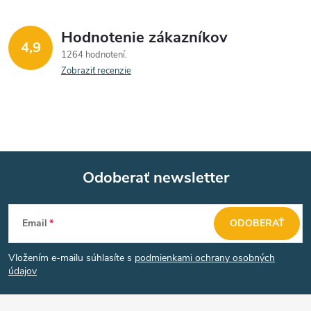
Hodnotenie zákazníkov
4,9
1264 hodnotení
Zobraziť recenzie
Odoberať newsletter
Z
Email
ODOBERAŤ
á
Vložením e-mailu súhlasíte s
podmienkami ochrany osobných
p
údajov