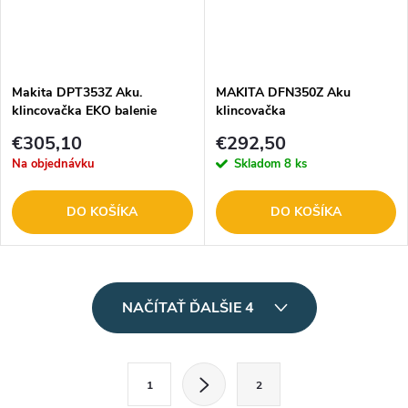
Makita DPT353Z Aku.
MAKITA DFN350Z Aku
klincovačka EKO balenie
klincovačka
€305,10
€292,50
Na objednávku
Skladom
8 ks
DO KOŠÍKA
DO KOŠÍKA
O
NAČÍTAŤ ĎALŠIE 4
v
l
S
1
2
t