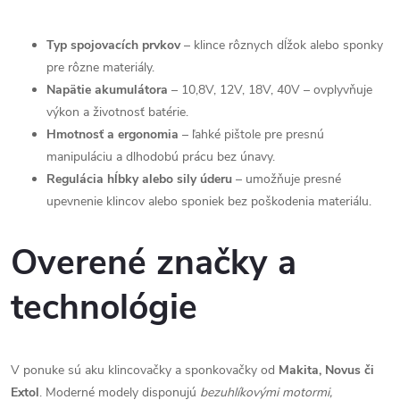
ý
Typ spojovacích prvkov
– klince rôznych dĺžok alebo sponky
p
pre rôzne materiály.
Napätie akumulátora
– 10,8V, 12V, 18V, 40V – ovplyvňuje
i
výkon a životnosť batérie.
s
Hmotnosť a ergonomia
– ľahké pištole pre presnú
manipuláciu a dlhodobú prácu bez únavy.
u
Regulácia hĺbky alebo sily úderu
– umožňuje presné
upevnenie klincov alebo sponiek bez poškodenia materiálu.
Overené značky a
technológie
V ponuke sú aku klincovačky a sponkovačky od
Makita, Novus či
Extol
. Moderné modely disponujú
bezuhlíkovými motormi,