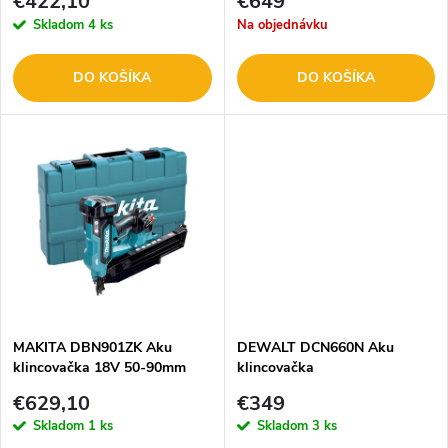
p
€422,10
€649
r
Skladom
4 ks
Na objednávku
r
o
DO KOŠÍKA
DO KOŠÍKA
o
d
d
u
u
k
k
t
t
o
o
MAKITA DBN901ZK Aku
DEWALT DCN660N Aku
klincovačka 18V 50-90mm
klincovačka
v
v
€629,10
€349
Skladom
1 ks
Skladom
3 ks