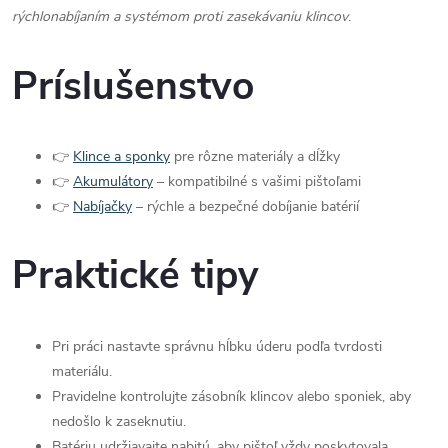
rýchlonabíjaním a systémom proti zasekávaniu klincov
.
Príslušenstvo
👉
Klince a sponky
pre rôzne materiály a dĺžky
👉
Akumulátory
– kompatibilné s vašimi pištoľami
👉
Nabíjačky
– rýchle a bezpečné dobíjanie batérií
Praktické tipy
Pri práci nastavte správnu hĺbku úderu podľa tvrdosti
materiálu.
Pravidelne kontrolujte zásobník klincov alebo sponiek, aby
nedošlo k zaseknutiu.
Batériu udržiavajte nabitú, aby pištoľ vždy poskytovala