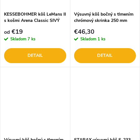
KESSEBOHMER kôš LeMans II
Výsuvný kôš bočný s tlmením
s košmi Arena Classic SIVÝ
chrómový skrinka 250 mm
set
DOPREDAJ
€19
€46,30
od
Skladom
7 ks
Skladom
1 ks
DETAIL
DETAIL
Výsuvný kôš bočný s tlmením
STARAX výsuvný kôš S-233