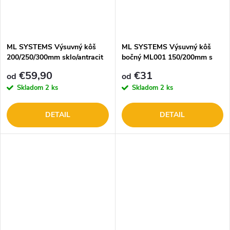
ML SYSTEMS Výsuvný kôš
ML SYSTEMS Výsuvný kôš
200/250/300mm sklo/antracit
bočný ML001 150/200mm s
ML305G
tlmením a 3D nastavením čela
€59,90
€31
od
od
Skladom
2 ks
Skladom
2 ks
DETAIL
DETAIL