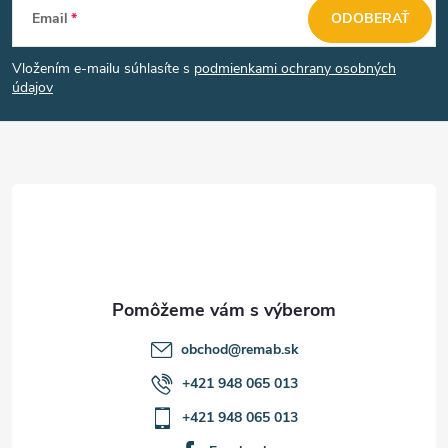
Email
ODOBERAŤ
á
Vložením e-mailu súhlasíte s
podmienkami ochrany osobných
p
údajov
ä
t
i
e
obchod
@
remab.sk
+421 948 065 013
+421 948 065 013