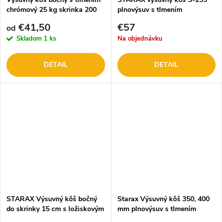
chrómový 25 kg skrinka 200
plnovýsuv s tlmením
mm
€41,50
€57
od
Skladom
1 ks
Na objednávku
DETAIL
DETAIL
STARAX Výsuvný kôš bočný
Starax Výsuvný kôš 350, 400
do skrinky 15 cm s ložiskovým
mm plnovýsuv s tlmením
výs. S-2211-c