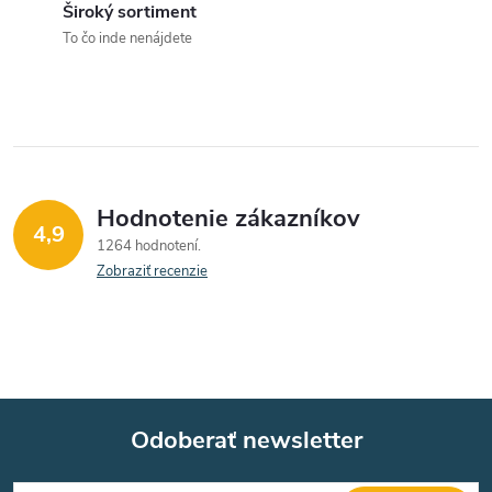
p
i
Široký sortiment
e
r
To čo inde nenájdete
v
k
y
v
Hodnotenie zákazníkov
4,9
1264 hodnotení
ý
Zobraziť recenzie
p
i
s
u
Odoberať newsletter
Z