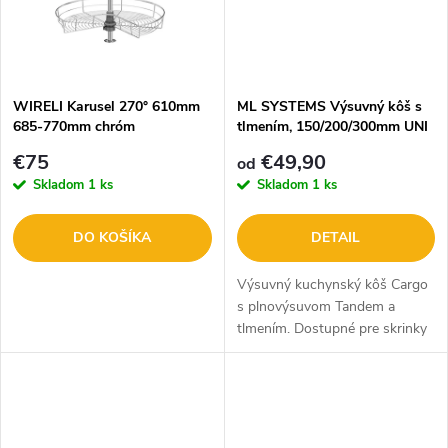
k
t
t
o
o
WIRELI Karusel 270° 610mm
ML SYSTEMS Výsuvný kôš s
685-770mm chróm
tlmením, 150/200/300mm UNI
v
1002316001
ML305WOOD
v
€75
€49,90
od
Skladom
1 ks
Skladom
1 ks
DO KOŠÍKA
DETAIL
Výsuvný kuchynský kôš Cargo
s plnovýsuvom Tandem a
tlmením. Dostupné pre skrinky
do 150, 200 alebo 300mm.