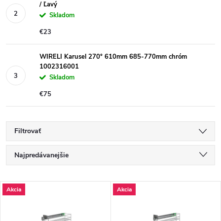
/ Ľavý
Skladom
€23
WIRELI Karusel 270° 610mm 685-770mm chróm
1002316001
Skladom
€75
Filtrovať
R
Najpredávanejšie
a
Najlacnejšie
V
Akcia
Akcia
Najdrahšie
d
ý
Abecedne