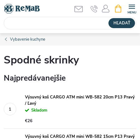
Prejsť
NÁKUPN
KOŠÍK
na
obsah
HĽADAŤ
Vybavenie kuchyne
Spodné skrinky
Najpredávanejšie
Výsuvný koš CARGO ATM mini WB-582 20cm P13 Pravý
/ Ľavý
Skladom
€26
Výsuvný koš CARGO ATM mini WB-582 15cm P13 Pravý