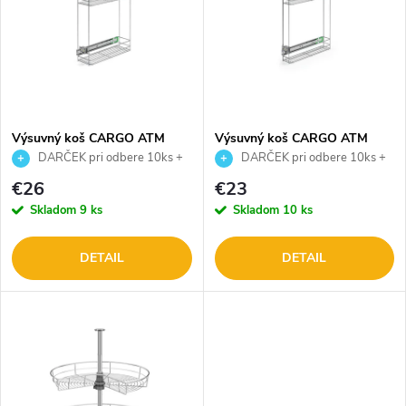
e
p
n
i
i
s
e
Výsuvný koš CARGO ATM
Výsuvný koš CARGO ATM
mini WB-582 20cm P13 Pravý
mini WB-582 15cm P13 Pravý
DARČEK pri odbere 10ks +
DARČEK pri odbere 10ks +
p
/ Ľavý
/ Ľavý
lopta Adidas World Cup 26
lopta Adidas World Cup 26
p
€26
€23
Trionda
Trionda
r
Skladom
9 ks
Skladom
10 ks
r
o
DETAIL
DETAIL
o
d
d
u
u
k