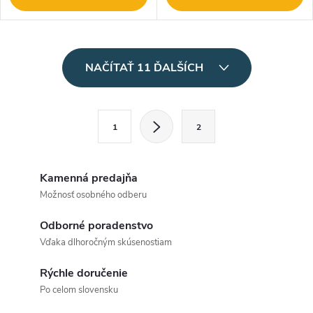
O
NAČÍTAŤ 11 ĎALŠÍCH
v
l
S
1
2
t
á
r
d
á
Kamenná predajňa
a
n
Možnosť osobného odberu
k
c
Odborné poradenstvo
o
Vďaka dlhoročným skúsenostiam
i
v
a
Rýchle doručenie
e
Po celom slovensku
n