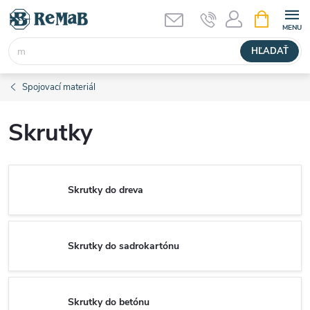
Prejsť
NÁKUPN
KOŠÍK
na
obsah
HĽADAŤ
Spojovací materiál
Skrutky
Skrutky do dreva
Skrutky do sadrokartónu
Skrutky do betónu