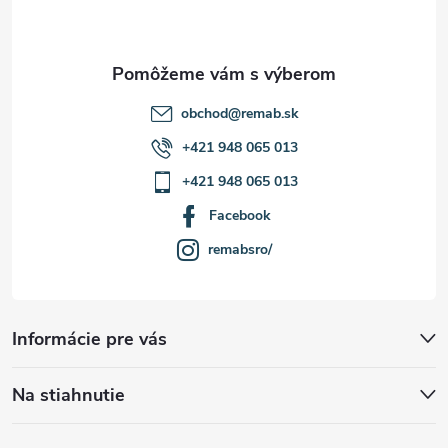
i
e
obchod
@
remab.sk
+421 948 065 013
+421 948 065 013
Facebook
remabsro/
Informácie pre vás
Na stiahnutie