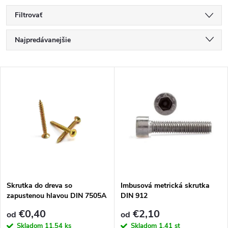
Filtrovať
R
Najpredávanejšie
a
Najlacnejšie
V
Najdrahšie
d
ý
Abecedne
e
p
n
i
i
s
e
Skrutka do dreva so
Imbusová metrická skrutka
zapustenou hlavou DIN 7505A
DIN 912
p
- celý závit
p
€0,40
€2,10
od
od
Skladom
11,54 ks
Skladom
1,41 st