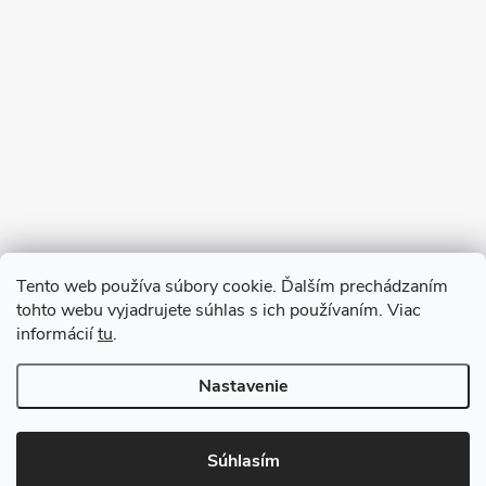
Sledovať na Instagrame
Tento web používa súbory cookie. Ďalším prechádzaním
tohto webu vyjadrujete súhlas s ich používaním. Viac
informácií
tu
.
Nastavenie
Copyright 2026
remab.sk
. Všetky práva vyhradené.
Súhlasím
Vytvoril Shoptet