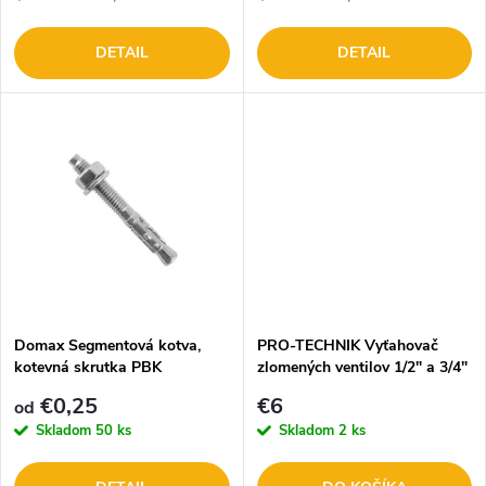
r
r
o
DETAIL
DETAIL
o
d
d
u
u
k
k
t
t
o
o
Domax Segmentová kotva,
PRO-TECHNIK Vyťahovač
kotevná skrutka PBK
zlomených ventilov 1/2" a 3/4"
v
2.PPEX9
v
€0,25
€6
od
Skladom
50 ks
Skladom
2 ks