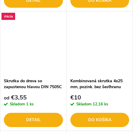
DETAIL
DO KOŠÍKA
Akcia
Skrutka do dreva so
Kombinovaná skrutka 4x25
zapustenou hlavou DIN 7505C
mm, pozink. bez šesťhranu
- čiastočný závit CELÉ
/104407236/
€3,55
€10
od
BALENIE
Skladom
1 ks
Skladom
12,16 ks
DETAIL
DO KOŠÍKA