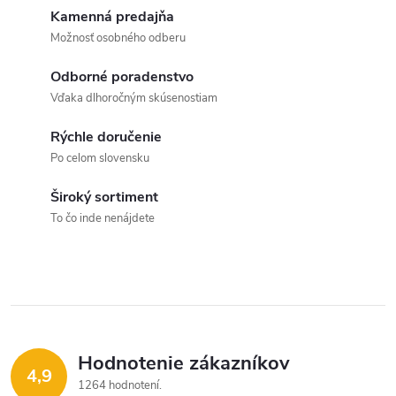
d
á
Kamenná predajňa
a
n
Možnosť osobného odberu
k
c
Odborné poradenstvo
o
Vďaka dlhoročným skúsenostiam
i
v
a
Rýchle doručenie
e
Po celom slovensku
n
p
i
Široký sortiment
e
r
To čo inde nenájdete
v
k
y
v
Hodnotenie zákazníkov
4,9
1264 hodnotení