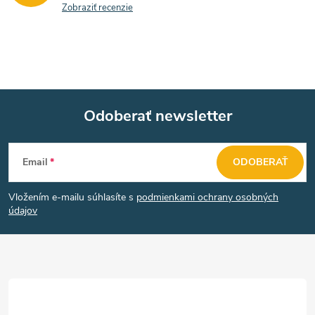
ý
Zobraziť recenzie
p
i
s
u
Odoberať newsletter
Z
Email
ODOBERAŤ
á
Vložením e-mailu súhlasíte s
podmienkami ochrany osobných
p
údajov
ä
t