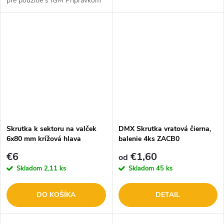
pre použitie s IGM Prípravkom
na montáž terasových dosiek
Skrutka k sektoru na valček
DMX Skrutka vratová čierna,
6x80 mm krížová hlava
balenie 4ks ZACB0
€6
€1,60
od
Skladom
2,11 ks
Skladom
45 ks
DO KOŠÍKA
DETAIL