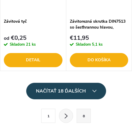
Závitová tyč
Závitorezná skrutka DIN7513
so šesťhrannou hlavou,
pozinkovaná 4x20mm
€0,25
€11,95
od
Skladom
21 ks
Skladom
5,1 ks
DETAIL
DO KOŠÍKA
O
NAČÍTAŤ 18 ĎALŠÍCH
v
l
S
1
8
t
á
r