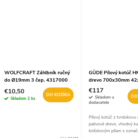
d
u
u
k
k
t
t
o
o
v
WOLFCRAFT Záhlbník ručný
GÜDE Pílový kotúč H
v
do Ø19mm 3 čep. 4317000
drevo 700x30mm 42
€117
€10,50
DO KOŠÍKA
DO
Skladom u
Skladom
2 ks
dodavatele
Pílový kotúč z tvrdokovu
palivové drevo, vhodný k
kolískovým pílam s ozna
tovaru 1846, 1870, 1840,