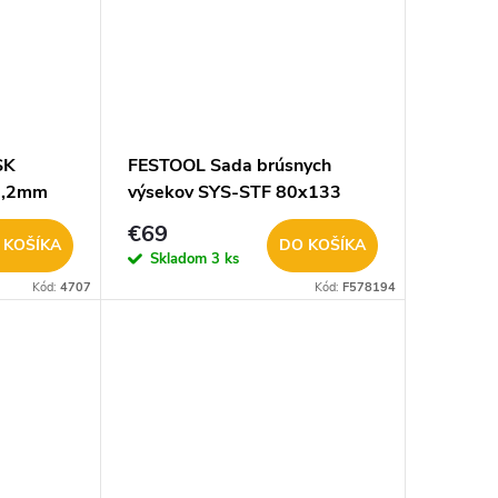
SK
FESTOOL Sada brúsnych
2,2mm
výsekov SYS-STF 80x133
GR-Set P 578194
€69
 KOŠÍKA
DO KOŠÍKA
Skladom
3 ks
Kód:
4707
Kód:
F578194