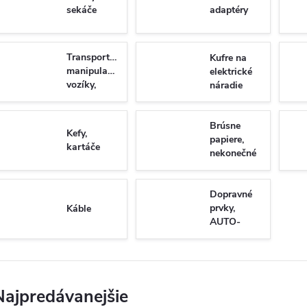
sekáče
adaptéry
Transportné
Kufre na
manipulačné
elektrické
vozíky,
náradie
rudly
Brúsne
Kefy,
papiere,
kartáče
nekonečné
pásy,
výseky...
Dopravné
prvky,
Káble
AUTO-
MOTO
Najpredávanejšie