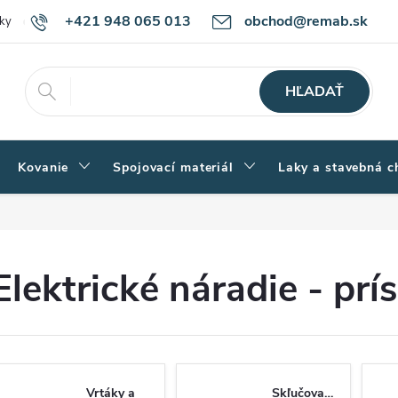
+421 948 065 013
obchod@remab.sk
ky
Podmienky ochrany osobných údajov
Ako nakupovať
Rekl
HĽADAŤ
Kovanie
Spojovací materiál
Laky a stavebná c
Elektrické náradie - prí
Vrtáky a
Skľučovadlá,