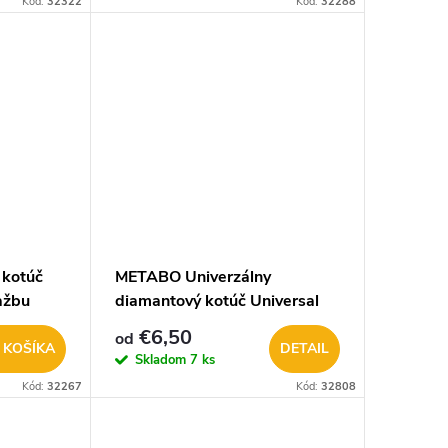
Kód:
32322
Kód:
32288
772.
kotúč
METABO Univerzálny
ažbu
diamantový kotúč Universal
Turbo
€6,50
od
 KOŠÍKA
DETAIL
Skladom
7 ks
Kód:
32267
Kód:
32808