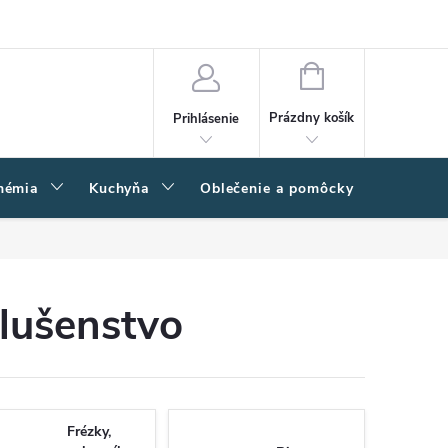
amačný poriadok
Napíšte nám
Moja objednávka
NÁKUPNÝ
KOŠÍK
Prázdny košík
Prihlásenie
hémia
Kuchyňa
Oblečenie a pomôcky
Kľučk
slušenstvo
Frézky,