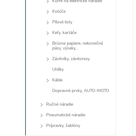
Kufre na elektrické náradie
Kotúče
Pílové listy
Kefy, kartáče
Brúsne papiere, nekonečné
pásy, výseky...
Závitníky, závitorezy
Uhlíky
Káble
Dopravné prvky, AUTO-MOTO
Ručné náradie
Pneumatické náradie
Prípravky, šablóny