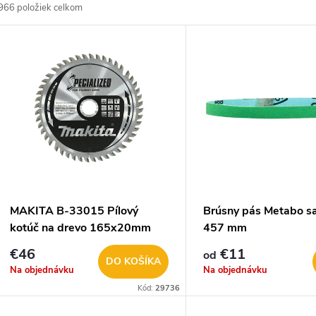
966
položiek celkom
d
V
e
ý
n
p
e
s
p
p
MAKITA B-33015 Pílový
Brúsny pás Metabo s
r
kotúč na drevo 165x20mm
457 mm
r
48z
€46
€11
od
o
DO KOŠÍKA
Na objednávku
Na objednávku
o
Kód:
29736
d