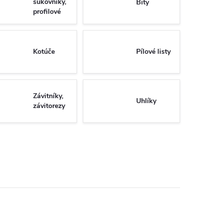
sukovníky,
Bity
profilové
nože ...
Kotúče
Pílové listy
Závitníky,
Uhlíky
závitorezy