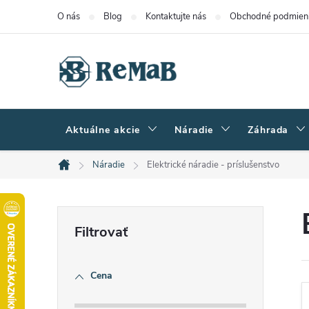
Prejsť
O nás
Blog
Kontaktujte nás
Obchodné podmien
na
obsah
Aktuálne akcie
Náradie
Záhrada
Náradie
Elektrické náradie - príslušenstvo
Domov
B
o
Cena
č