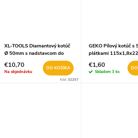
XL-TOOLS Diamantový kotúč
GEKO Pílový kotúč s 
Ø 50mm s nadstavcom do
plátkami 115x1,8x2
uhlovej brúsky 2.WOW91
24 zubov G00100
€10,70
€1,60
DO KOŠÍKA
DO
Na objednávku
Skladom
3 ks
Kód:
32257