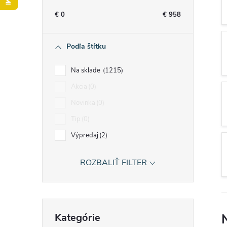
n
€
0
€
958
ý
Podľa štítku
p
Na sklade
1215
a
Akcia
0
Novinka
0
n
Tip
0
e
Výpredaj
2
l
ROZBALIŤ FILTER
Preskočiť
Kategórie
kategórie