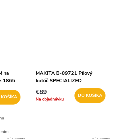
M na
MAKITA B-09721 Pílový
z 1865
kotúč SPECIALIZED
300x30mm 80z na hliník
€89
DO KOŠÍKA
 KOŠÍKA
Na objednávku
 na
u
čením
 1714,