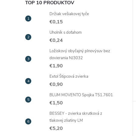
TOP 10 PRODUKTOV
Držiak vešiakovej tyče
€0,15
Uholník s doťahom
€0,24
Ložiskový obyčajný plnovýsuv bez
dovierania NJ3032
€1,90
Extol Štipcová zvierka
€0,90
BLUM MOVENTO Spojka T51.7601
€1,50
BESSEY - zvierka skrutková z
tlakovej zliatiny LM
€5,20