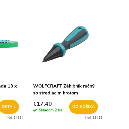
ada 13 x
WOLFCRAFT Záhlbnik ručný
so strediacim hrotom
4318000
€17,40
DETAIL
DO KOŠÍKA
Skladom
2 ks
Kód:
24334
Kód:
32423