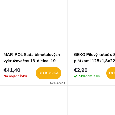
MAR-POL Sada bimetalových
GEKO Pílový kotúč s 
vykružovačov 13-dielna, 19-
plátkami 125x1,8x2
64 mm M22573
zuby 40, G00107
€41,40
€2,90
DO KOŠÍKA
DO
Na objednávku
Skladom
2 ks
Kód:
27343