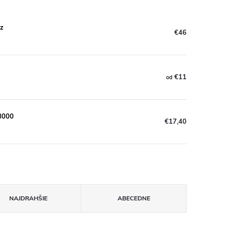
z
€46
€11
od
8000
€17,40
NAJDRAHŠIE
ABECEDNE