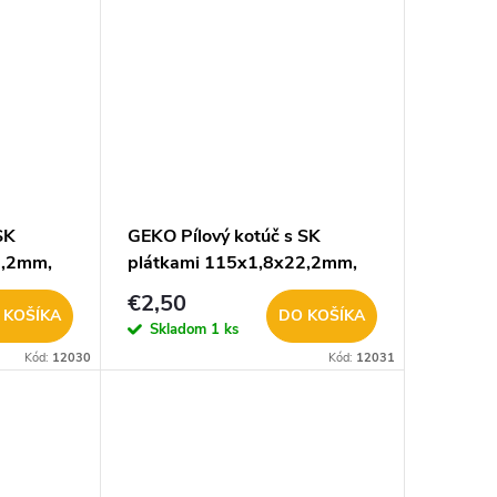
SK
GEKO Pílový kotúč s SK
2,2mm,
plátkami 115x1,8x22,2mm,
zuby 40, G00101
€2,50
 KOŠÍKA
DO KOŠÍKA
Skladom
1 ks
Kód:
12030
Kód:
12031