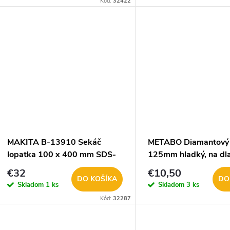
Kód:
32422
75767, 75768, 75785, 75
MAKITA B-13910 Sekáč
METABO Diamantový 
lopatka 100 x 400 mm SDS-
125mm hladký, na dl
MAX
628556000
€32
€10,50
DO KOŠÍKA
DO
Skladom
1 ks
Skladom
3 ks
Kód:
32287