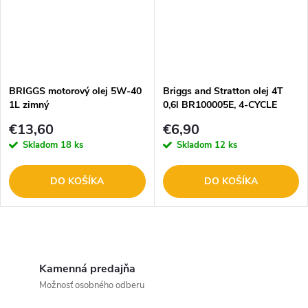
BRIGGS motorový olej 5W-40
Briggs and Stratton olej 4T
1L zimný
0,6l BR100005E, 4-CYCLE
30W
€13,60
€6,90
Skladom
18 ks
Skladom
12 ks
DO KOŠÍKA
DO KOŠÍKA
O
v
Kamenná predajňa
Možnosť osobného odberu
l