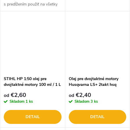
s predĺžením použiť na všetky
typy reduktorov, prevodoviek,
ozubených kolies
STIHL HP 1:50 olej pre
Olej pre dvojtaktné motory
dvojtaktné motory 100 ml / 1 L
Husqvarna LS+ 2takt hsq
€2,60
€2,40
od
od
Skladom
1 ks
Skladom
3 ks
DETAIL
DETAIL