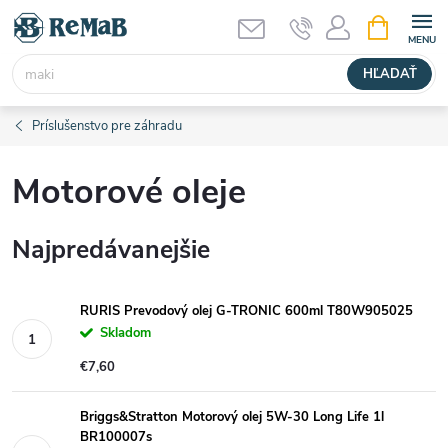
Prejsť
NÁKUPN
KOŠÍK
na
obsah
HĽADAŤ
Príslušenstvo pre záhradu
Motorové oleje
Najpredávanejšie
RURIS Prevodový olej G-TRONIC 600ml T80W905025
Skladom
€7,60
Briggs&Stratton Motorový olej 5W-30 Long Life 1l
BR100007s