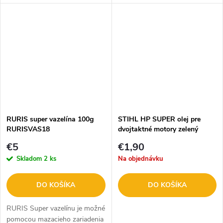
motorov
RURIS super vazelína 100g
STIHL HP SUPER olej pre
RURISVAS18
dvojtaktné motory zelený
100ml 1:50
€5
€1,90
Skladom
2 ks
Na objednávku
DO KOŠÍKA
DO KOŠÍKA
RURIS Super vazelínu je možné
pomocou mazacieho zariadenia