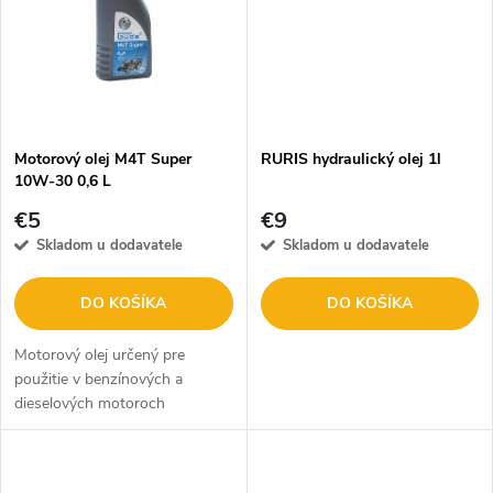
t
t
o
o
v
v
Motorový olej M4T Super
RURIS hydraulický olej 1l
10W-30 0,6 L
€5
€9
Skladom u dodavatele
Skladom u dodavatele
DO KOŠÍKA
DO KOŠÍKA
Motorový olej určený pre
použitie v benzínových a
dieselových motoroch
záhradnej, poľnohospodárskej a
komunálnej techniky. Má veľmi
dobrú odolnosť voči oxidácii,