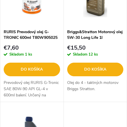
p
n
i
i
s
e
RURIS Prevodový olej G-
Briggs&Stratton Motorový olej
TRONIC 600ml T80W905025
5W-30 Long Life 1l
p
BR100007s
p
€7,60
€15,50
r
Skladom
1 ks
Skladom
12 ks
r
o
DO KOŠÍKA
DO KOŠÍKA
o
d
Prevodový olej RURIS G-Tronic
Olej do 4 - taktných motorov
d
SAE 80W-90 API GL-4 v
Briggs Stratton.
600ml balení. Určený na
u
mazanie prevodoviek
u
motokultivátorov a motosáp pri
k
extrémnych podmienkach.
k
Vynikajúce EP vlastnosti,...