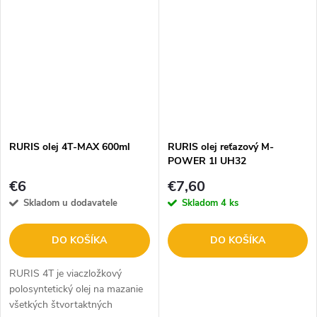
naftové motory v zime.
RURIS olej 4T-MAX 600ml
RURIS olej reťazový M-
POWER 1l UH32
€6
€7,60
Skladom u dodavatele
Skladom
4 ks
DO KOŠÍKA
DO KOŠÍKA
RURIS 4T je viaczložkový
polosyntetický olej na mazanie
všetkých štvortaktných