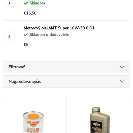
Skladom
€15,50
Motorový olej M4T Super 10W-30 0,6 L
Skladom u dodavatele
€5
Filtrovať
R
Najpredávanejšie
a
Najlacnejšie
V
Najdrahšie
d
ý
Abecedne
e