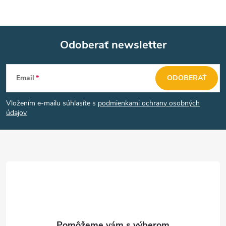
v
ý
Odoberať newsletter
p
Z
i
Email
ODOBERAŤ
á
s
Vložením e-mailu súhlasíte s
podmienkami ochrany osobných
u
p
údajov
ä
t
i
e