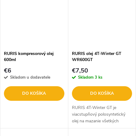
chráni pred...
RURIS kompresorový olej
RURIS olej 4T-Winter GT
600ml
WR600GT
€6
€7,50
Skladom u dodavatele
Skladom
3 ks
DO KOŠÍKA
DO KOŠÍKA
RURIS 4T-Winter GT je
viacstupňový polosyntetický
olej na mazanie všetkých
štvortaktných motorov. Olej sa
používa pre benzínové a