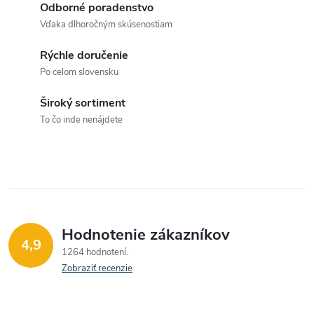
Odborné poradenstvo
á
Vďaka dlhoročným skúsenostiam
d
Rýchle doručenie
a
Po celom slovensku
c
Široký sortiment
To čo inde nenájdete
i
e
p
r
Hodnotenie zákazníkov
v
4,9
1264 hodnotení
k
Zobraziť recenzie
y