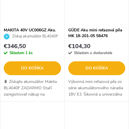
MAKITA 40V UC006GZ Aku.
GÜDE Aku mini reťazová píla
reťazová píla
MK 18-201-05 58476
Získaj akumulátor BL4040F
ZADARMO
€346,50
€104,30
Skladom
1 ks
Skladom u dodavatele
DO KOŠÍKA
DO KOŠÍKA
🔋 Získajte akumulátor Makita
Výkonná mini reťazová píla zo
BL4040F ZADARMO Stačí
série akumulátorového náradia
zaregistrovať nákup na
18V E3. Šikovná a univerzálna
makitaredemption.eu. Ide o
jednoručná píla na prerezávanie
oficiálnu kampaň Makita. Viac
ovocných stromov, orezávanie
info SEM.
konárov, na akúkoľvek...