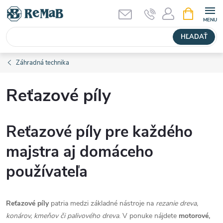
Prejsť
NÁKUPN
KOŠÍK
na
obsah
HĽADAŤ
Záhradná technika
Reťazové píly
Reťazové píly pre každého
majstra aj domáceho
používateľa
Reťazové píly
patria medzi základné nástroje na
rezanie dreva,
konárov, kmeňov či palivového dreva
. V ponuke nájdete
motorové,