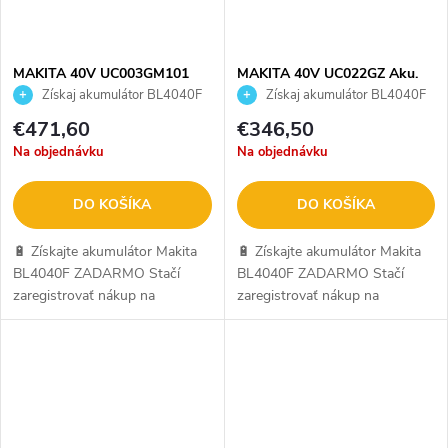
MAKITA 40V UC003GM101
MAKITA 40V UC022GZ Aku.
Aku píla reťazová 30cm
reťazová píla 35cm
Získaj akumulátor BL4040F
Získaj akumulátor BL4040F
ZADARMO
ZADARMO
€471,60
€346,50
Na objednávku
Na objednávku
DO KOŠÍKA
DO KOŠÍKA
🔋 Získajte akumulátor Makita
🔋 Získajte akumulátor Makita
BL4040F ZADARMO Stačí
BL4040F ZADARMO Stačí
zaregistrovať nákup na
zaregistrovať nákup na
makitaredemption.eu. Ide o
makitaredemption.eu. Ide o
oficiálnu kampaň Makita. Viac
oficiálnu kampaň Makita. Viac
info SEM.
info SEM.