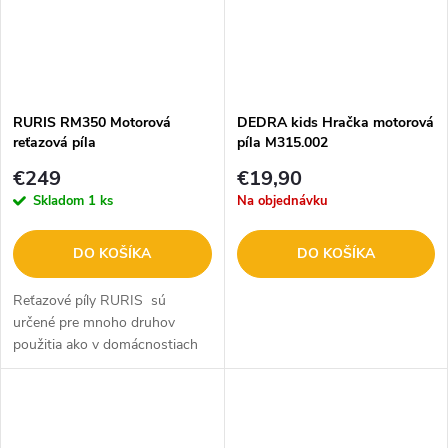
RURIS RM350 Motorová
DEDRA kids Hračka motorová
reťazová píla
píla M315.002
€249
€19,90
Skladom
1 ks
Na objednávku
DO KOŠÍKA
DO KOŠÍKA
Reťazové píly RURIS sú
určené pre mnoho druhov
použitia ako v domácnostiach
a farmách, tak aj v stavebníctve
či lesníctve.