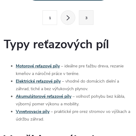
v
l
S
1
3
t
á
r
d
á
Typy reťazových píl
a
n
k
c
o
Motorové reťazové píly
– ideálne pre ťažbu dreva, rezanie
i
v
kmeňov a náročné práce v teréne.
a
Elektrické reťazové píly
– vhodné do domácich dielní a
e
záhrad, tiché a bez výfukových plynov.
n
p
Akumulátorové reťazové píly
– voľnosť pohybu bez kábla,
i
výborný pomer výkonu a mobility.
e
r
Vyvetvovacie píly
– praktické pre orez stromov vo výškach a
údržbu záhrad.
v
k