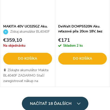
MAKITA 40V UC025GZ Aku.
DeWalt DCMPS520N Aku.
reťazová píla 35cm
reťazová píla 20cm 18V, bez
Získaj akumulátor BL4040F
aku.
ZADARMO
€359,10
€171
Na objednávku
Skladom
2 ks
DO KOŠÍKA
DO KOŠÍKA
🔋 Získajte akumulátor Makita
BL4040F ZADARMO Stačí
zaregistrovať nákup na
makitaredemption.eu. Ide o
oficiálnu kampaň Makita. Viac
info SEM.
O
NAČÍTAŤ 18 ĎALŠÍCH