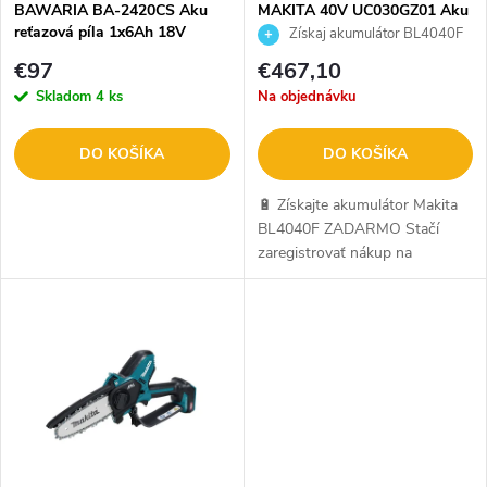
e
BAWARIA BA-2420CS Aku
MAKITA 40V UC030GZ01 Aku
reťazová píla 1x6Ah 18V
reťazová píla 40cm
Získaj akumulátor BL4040F
p
300mm
ZADARMO
p
€97
€467,10
r
Skladom
4 ks
Na objednávku
r
o
DO KOŠÍKA
DO KOŠÍKA
o
d
🔋 Získajte akumulátor Makita
d
BL4040F ZADARMO Stačí
zaregistrovať nákup na
u
makitaredemption.eu. Ide o
u
oficiálnu kampaň Makita. Viac
k
info SEM.
k
t
t
o
o