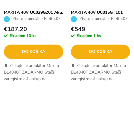
v
v
MAKITA 40V UC029GZ01 Aku.
MAKITA 40V UC015GT101
reťazová píla
Aku. píla reťazová 35cm
Získaj akumulátor BL4040F
Získaj akumulátor BL4040F
ZADARMO
ZADARMO
€187,20
€549
Skladom
10 ks
Skladom
1 ks
DO KOŠÍKA
DO KOŠÍKA
🔋 Získajte akumulátor Makita
🔋 Získajte akumulátor Makita
BL4040F ZADARMO Stačí
BL4040F ZADARMO Stačí
zaregistrovať nákup na
zaregistrovať nákup na
makitaredemption.eu. Ide o
makitaredemption.eu. Ide o
oficiálnu kampaň Makita. Viac
oficiálnu kampaň Makita. Viac
info SEM.
info SEM.