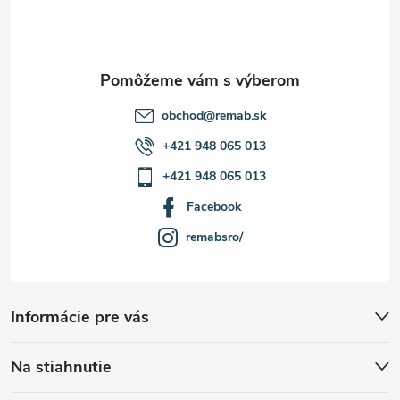
i
e
obchod
@
remab.sk
+421 948 065 013
+421 948 065 013
Facebook
remabsro/
Informácie pre vás
Na stiahnutie