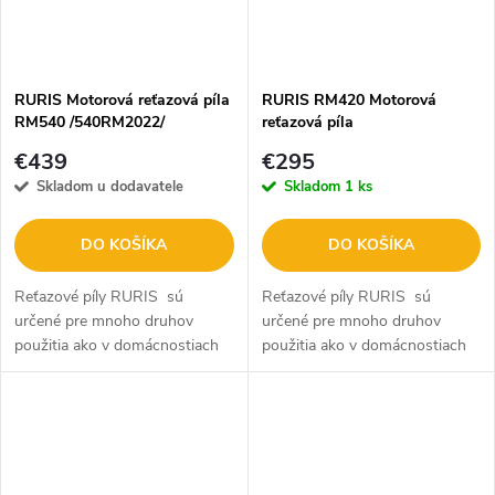
RURIS Motorová reťazová píla
RURIS RM420 Motorová
RM540 /540RM2022/
reťazová píla
€439
€295
Skladom u dodavatele
Skladom
1 ks
DO KOŠÍKA
DO KOŠÍKA
Reťazové píly RURIS sú
Reťazové píly RURIS sú
určené pre mnoho druhov
určené pre mnoho druhov
použitia ako v domácnostiach
použitia ako v domácnostiach
a farmách, tak aj v stavebníctve
a farmách, tak aj v stavebníctve
či lesníctve.
či lesníctve.