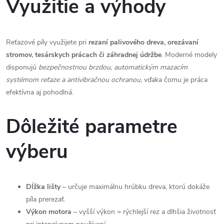
Využitie a výhody
y
v
Reťazové píly využijete pri
rezaní palivového dreva, orezávaní
ý
stromov, tesárskych prácach či záhradnej údržbe
. Moderné modely
disponujú
bezpečnostnou brzdou, automatickým mazacím
p
systémom reťaze a antivibračnou ochranou
, vďaka čomu je práca
efektívna aj pohodlná.
i
s
Dôležité parametre
u
výberu
Dĺžka lišty
– určuje maximálnu hrúbku dreva, ktorú dokáže
píla prerezať.
Výkon motora
– vyšší výkon = rýchlejší rez a dlhšia životnosť