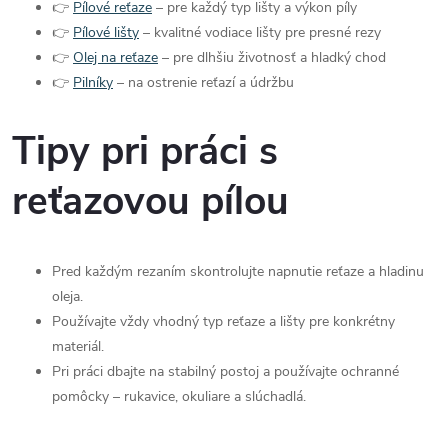
👉
Pílové reťaze
– pre každý typ lišty a výkon píly
👉
Pílové lišty
– kvalitné vodiace lišty pre presné rezy
👉
Olej na reťaze
– pre dlhšiu životnosť a hladký chod
👉
Pilníky
– na ostrenie reťazí a údržbu
Tipy pri práci s
reťazovou pílou
Pred každým rezaním skontrolujte napnutie reťaze a hladinu
oleja.
Používajte vždy vhodný typ reťaze a lišty pre konkrétny
materiál.
Pri práci dbajte na stabilný postoj a používajte ochranné
pomôcky – rukavice, okuliare a slúchadlá.