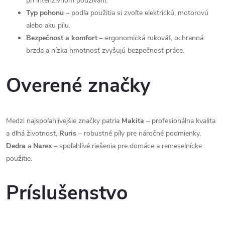
pri intenzívnom používaní.
Typ pohonu
– podľa použitia si zvoľte elektrickú, motorovú
alebo aku pílu.
Bezpečnosť a komfort
– ergonomická rukoväť, ochranná
brzda a nízka hmotnosť zvyšujú bezpečnosť práce.
Overené značky
Medzi najspoľahlivejšie značky patria
Makita
– profesionálna kvalita
a dlhá životnosť,
Ruris
– robustné píly pre náročné podmienky,
Dedra
a
Narex
– spoľahlivé riešenia pre domáce a remeselnícke
použitie.
Príslušenstvo