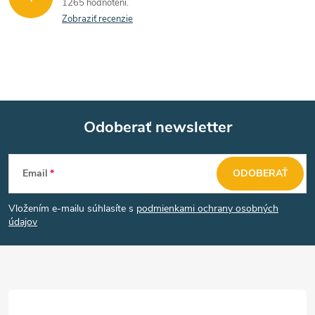
1265 hodnotení
Zobraziť recenzie
Odoberať newsletter
Z
Email
ODOBERAŤ
á
Vložením e-mailu súhlasíte s
podmienkami ochrany osobných
p
údajov
ä
t