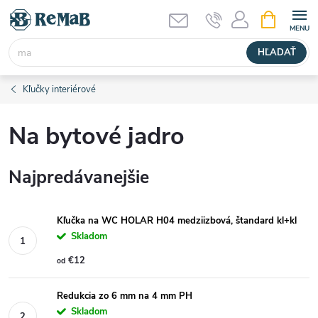
Prejsť
NÁKUPN
KOŠÍK
na
obsah
HĽADAŤ
Kľučky interiérové
Na bytové jadro
Najpredávanejšie
Kľučka na WC HOLAR H04 medziizbová, štandard kl+kl
Skladom
€12
od
Redukcia zo 6 mm na 4 mm PH
Skladom