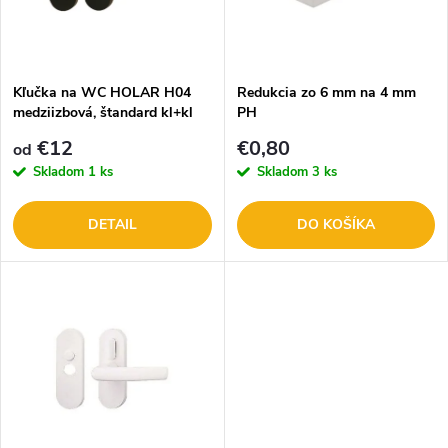
n
i
i
s
e
Kľučka na WC HOLAR H04
Redukcia zo 6 mm na 4 mm
medziizbová, štandard kl+kl
PH
p
p
€12
€0,80
od
r
Skladom
1 ks
Skladom
3 ks
r
o
DETAIL
DO KOŠÍKA
o
d
d
u
u
k
k
t