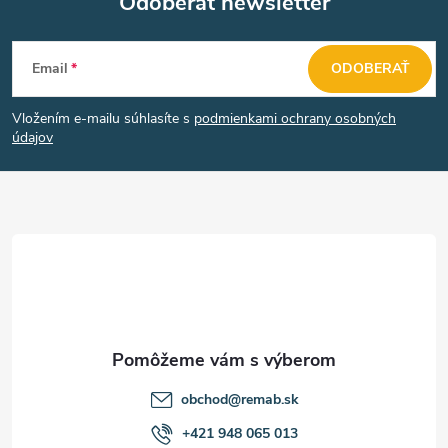
Odoberať newsletter
p
Z
i
Email
ODOBERAŤ
á
s
Vložením e-mailu súhlasíte s
podmienkami ochrany osobných
u
p
údajov
ä
t
i
e
obchod
@
remab.sk
+421 948 065 013