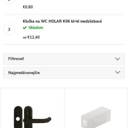
€0,80
Kľučka na WC HOLAR K06 kl+kl medziizbová
Skladom
€12,40
od
Filtrovať
R
Najpredávanejšie
a
Najlacnejšie
V
Najdrahšie
d
ý
Abecedne
e
p