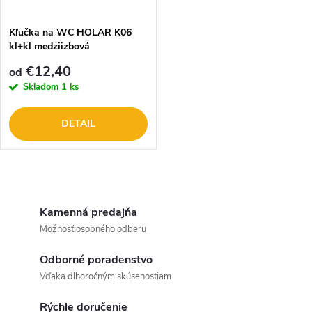
t
o
o
Kľučka na WC HOLAR K06
kl+kl medziizbová
v
v
€12,40
od
Skladom
1 ks
DETAIL
O
v
Kamenná predajňa
Možnosť osobného odberu
l
Odborné poradenstvo
á
Vďaka dlhoročným skúsenostiam
d
Rýchle doručenie