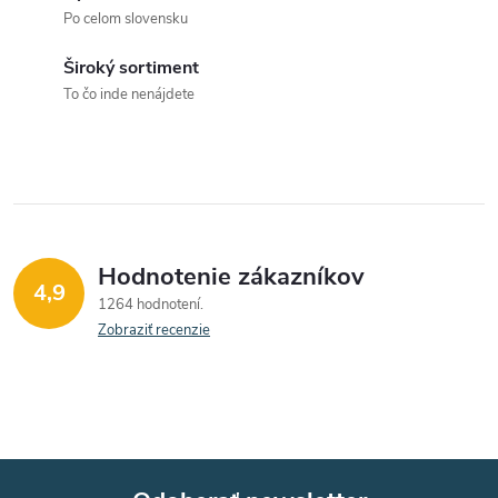
a
Po celom slovensku
c
Široký sortiment
To čo inde nenájdete
i
e
p
r
Hodnotenie zákazníkov
v
4,9
1264 hodnotení
k
Zobraziť recenzie
y
v
ý