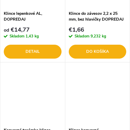
t
o
o
Klince lepenkové AL,
Klince do závesov 2,2 x 25
DOPREDAJ
mm, bez hlavičky DOPREDAJ
v
v
€14,77
€1,66
od
Skladom
1,43 kg
Skladom
9,232 kg
DETAIL
DO KOŠÍKA