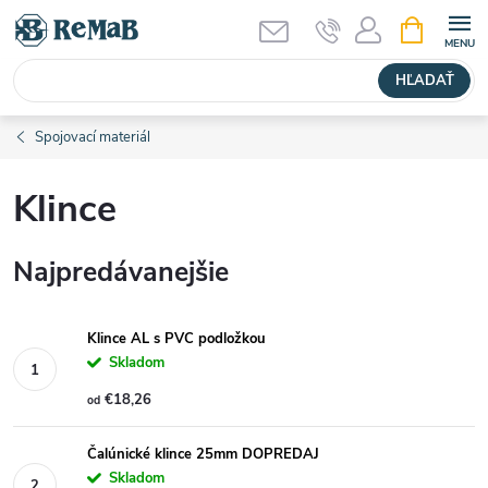
Prejsť
NÁKUPN
KOŠÍK
na
obsah
HĽADAŤ
Spojovací materiál
Klince
Najpredávanejšie
Klince AL s PVC podložkou
Skladom
€18,26
od
Čalúnické klince 25mm DOPREDAJ
Skladom