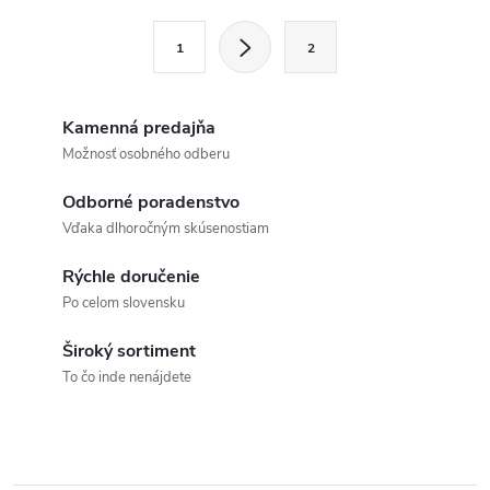
l
S
1
2
t
á
r
d
á
Kamenná predajňa
a
n
Možnosť osobného odberu
k
c
Odborné poradenstvo
o
Vďaka dlhoročným skúsenostiam
i
v
a
Rýchle doručenie
e
Po celom slovensku
n
p
i
Široký sortiment
e
r
To čo inde nenájdete
v
k