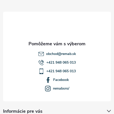
ä
t
i
e
obchod
@
remab.sk
+421 948 065 013
+421 948 065 013
Facebook
remabsro/
Informácie pre vás