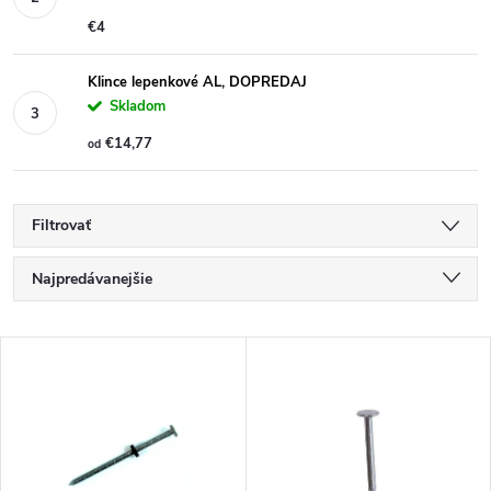
€4
Klince lepenkové AL, DOPREDAJ
Skladom
€14,77
od
Filtrovať
R
Najpredávanejšie
a
Najlacnejšie
V
Najdrahšie
d
ý
Abecedne
e
p