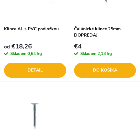
n
i
i
s
e
Klince AL s PVC podložkou
Čalúnické klince 25mm
DOPREDAJ
p
p
€18,26
€4
od
r
Skladom
0,64 kg
Skladom
2,13 kg
r
o
DETAIL
DO KOŠÍKA
o
d
d
u
u
k
k
t