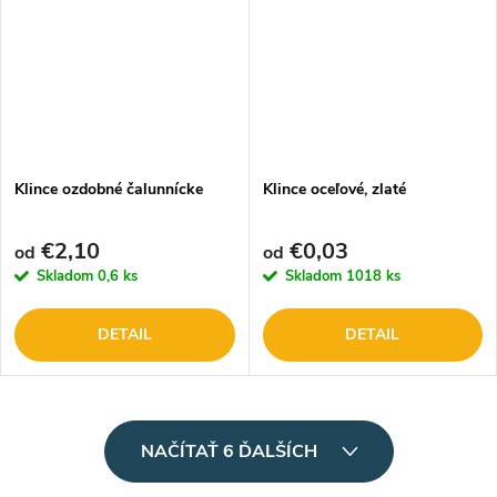
Klince ozdobné čalunnícke
Klince oceľové, zlaté
€2,10
€0,03
od
od
Skladom
0,6 ks
Skladom
1018 ks
DETAIL
DETAIL
O
NAČÍTAŤ 6 ĎALŠÍCH
v