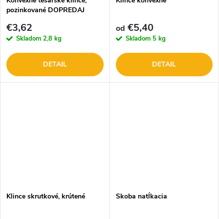
Konvexné tesárske klince,
Klince konvexné
pozinkované DOPREDAJ
€3,62
€5,40
od
Skladom
2,8 kg
Skladom
5 kg
DETAIL
DETAIL
Klince skrutkové, krútené
Skoba natĺkacia