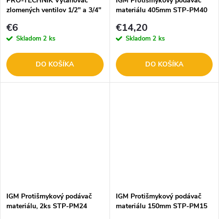
PRO-TECHNIK Vyťahovač
IGM Protišmykový podávač
zlomených ventilov 1/2" a 3/4"
materiálu 405mm STP-PM40
2.PPEX9
€6
€14,20
Skladom
2 ks
Skladom
2 ks
DO KOŠÍKA
DO KOŠÍKA
IGM Protišmykový podávač
IGM Protišmykový podávač
materiálu, 2ks STP-PM24
materiálu 150mm STP-PM15