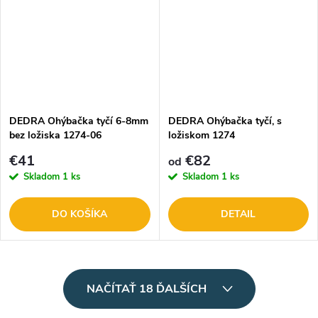
DEDRA Ohýbačka tyčí 6-8mm
DEDRA Ohýbačka tyčí, s
bez ložiska 1274-06
ložiskom 1274
€41
€82
od
Skladom
1 ks
Skladom
1 ks
DO KOŠÍKA
DETAIL
O
NAČÍTAŤ 18 ĎALŠÍCH
v