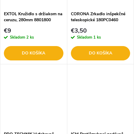
t
o
o
EXTOL Kružidlo s držiakom na
CORONA Zrkadlo inšpekčné
ceruzu, 280mm 8801800
teleskopické 180PC0460
v
v
€9
€3,50
Skladom
2 ks
Skladom
1 ks
DO KOŠÍKA
DO KOŠÍKA