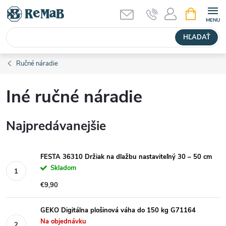
Prejsť
NÁKUPN
KOŠÍK
na
obsah
HĽADAŤ
Ručné náradie
Iné ručné náradie
Najpredávanejšie
FESTA 36310 Držiak na dlažbu nastaviteľný 30 – 50 cm
Skladom
€9,90
GEKO Digitálna plošinová váha do 150 kg G71164
Na objednávku