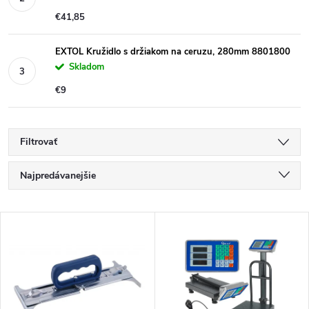
€41,85
EXTOL Kružidlo s držiakom na ceruzu, 280mm 8801800
Skladom
€9
Filtrovať
R
Najpredávanejšie
a
Najlacnejšie
V
Najdrahšie
d
ý
Abecedne
e
p