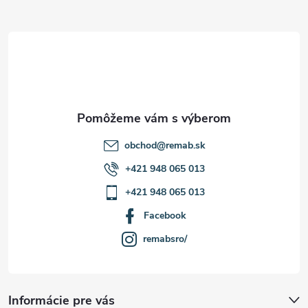
ä
t
i
e
obchod
@
remab.sk
+421 948 065 013
+421 948 065 013
Facebook
remabsro/
Informácie pre vás