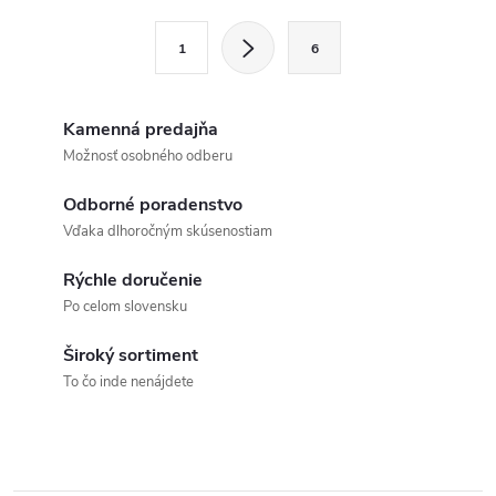
l
S
1
6
t
á
r
d
á
Kamenná predajňa
a
n
Možnosť osobného odberu
k
c
Odborné poradenstvo
o
Vďaka dlhoročným skúsenostiam
i
v
a
Rýchle doručenie
e
Po celom slovensku
n
p
i
Široký sortiment
e
r
To čo inde nenájdete
v
k