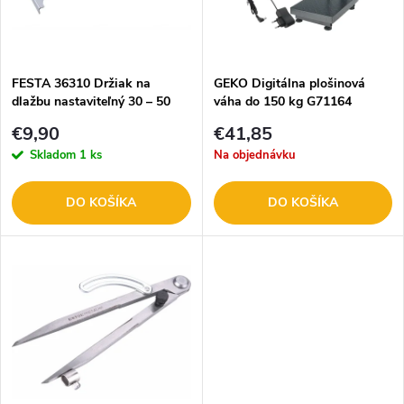
n
i
i
s
e
FESTA 36310 Držiak na
GEKO Digitálna plošinová
dlažbu nastaviteľný 30 – 50
váha do 150 kg G71164
p
cm
p
€9,90
€41,85
r
Skladom
1 ks
Na objednávku
r
o
DO KOŠÍKA
DO KOŠÍKA
o
d
d
u
u
k
k
t