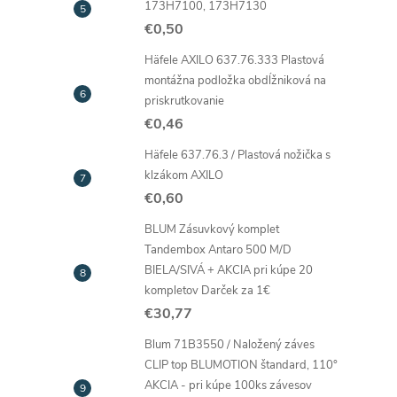
173H7100, 173H7130
€0,50
Häfele AXILO 637.76.333 Plastová
montážna podložka obdĺžniková na
priskrutkovanie
€0,46
Häfele 637.76.3 / Plastová nožička s
klzákom AXILO
€0,60
BLUM Zásuvkový komplet
Tandembox Antaro 500 M/D
BIELA/SIVÁ + AKCIA pri kúpe 20
kompletov Darček za 1€
€30,77
Blum 71B3550 / Naložený záves
CLIP top BLUMOTION štandard, 110°
AKCIA - pri kúpe 100ks závesov