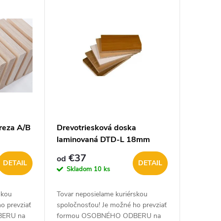
Breza A/B
Drevotriesková doska
laminovaná DTD-L 18mm
VÝPREDAJ
€37
od
DETAIL
DETAIL
Skladom
10 ks
skou
Tovar neposielame kuriérskou
o prevziať
spoločnosťou! Je možné ho prevziať
BERU na
formou OSOBNÉHO ODBERU na