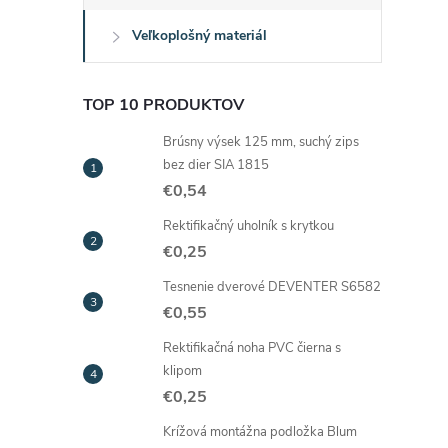
Veľkoplošný materiál
r
TOP 10 PRODUKTOV
Brúsny výsek 125 mm, suchý zips
bez dier SIA 1815
€0,54
Rektifikačný uholník s krytkou
€0,25
Tesnenie dverové DEVENTER S6582
€0,55
i
Rektifikačná noha PVC čierna s
klipom
€0,25
Krížová montážna podložka Blum