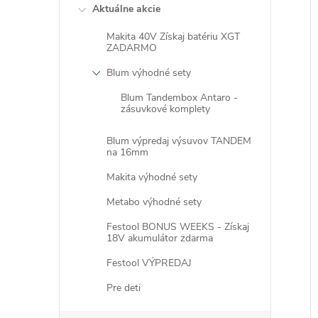
Aktuálne akcie
Makita 40V Získaj batériu XGT
ZADARMO
Blum výhodné sety
i
Blum Tandembox Antaro -
i
zásuvkové komplety
Blum výpredaj výsuvov TANDEM
na 16mm
Makita výhodné sety
Metabo výhodné sety
Festool BONUS WEEKS - Získaj
18V akumulátor zdarma
Festool VÝPREDAJ
Pre deti