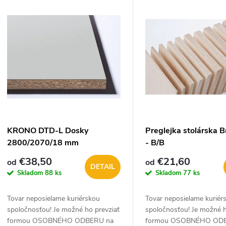
V
e
ý
n
p
e
s
p
p
KRONO DTD-L Dosky
Preglejka stolárska 
r
2800/2070/18 mm
- B/B
r
€38,50
€21,60
od
od
o
DETAIL
Skladom
88 ks
Skladom
77 ks
o
d
Tovar neposielame kuriérskou
Tovar neposielame kuriér
d
spoločnosťou! Je možné ho prevziať
spoločnosťou! Je možné h
u
formou OSOBNÉHO ODBERU na
formou OSOBNÉHO OD