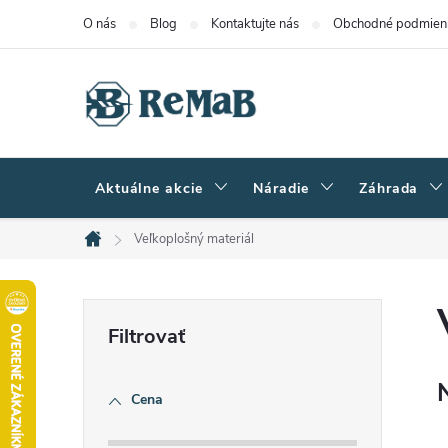
Prejsť
O nás
Blog
Kontaktujte nás
Obchodné podmien
na
obsah
Aktuálne akcie
Náradie
Záhrada
Veľkoplošný materiál
Domov
B
o
Cena
č