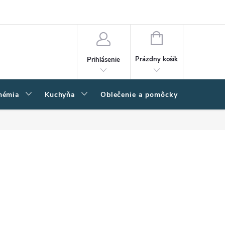
amačný poriadok
Napíšte nám
Moja objednávka
NÁKUPNÝ
KOŠÍK
Prázdny košík
Prihlásenie
hémia
Kuchyňa
Oblečenie a pomôcky
Kľučk