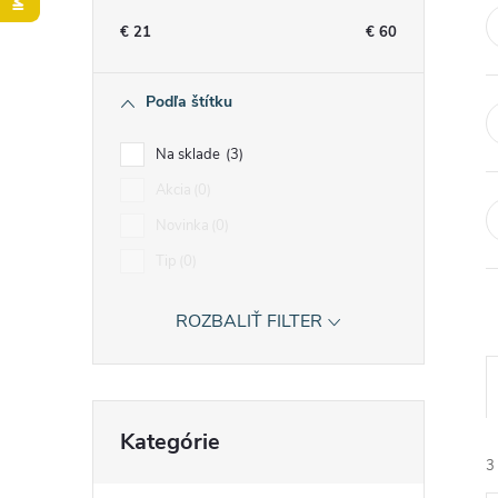
n
€
21
€
60
ý
Podľa štítku
p
Na sklade
3
a
Akcia
0
Novinka
0
n
Tip
0
e
ROZBALIŤ FILTER
l
Preskočiť
Kategórie
kategórie
3