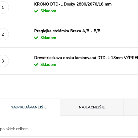
KRONO DTD-L Dosky 2800/2070/18 mm
Skladom
Preglejka stolárska Breza A/B - B/B
Skladom
Drevotriesková doska laminovaná DTD-L 18mm VÝPR
Skladom
R
NAJPREDÁVANEJŠIE
NAJLACNEJŠIE
a
položiek celkom
d