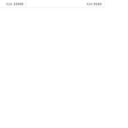
ová 939
predajni ReMaB Vojtašáková 939
Kód:
33505
Kód:
9193
i
Tvrdošín (hala) prípadne si
telefonicky alebo...