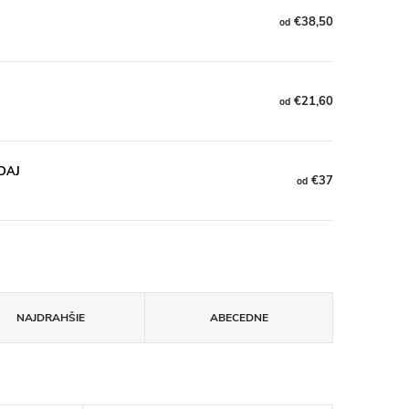
€38,50
od
€21,60
od
EDAJ
€37
od
NAJDRAHŠIE
ABECEDNE