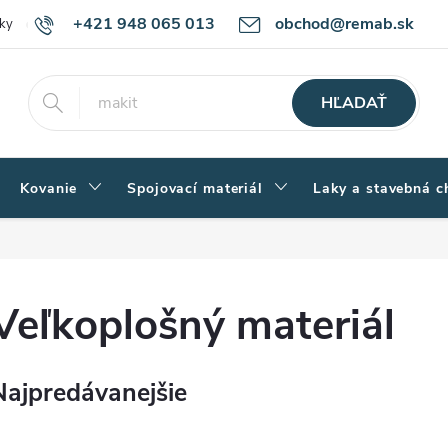
+421 948 065 013
obchod@remab.sk
ky
Podmienky ochrany osobných údajov
Ako nakupovať
Rekl
HĽADAŤ
Kovanie
Spojovací materiál
Laky a stavebná c
Veľkoplošný materiál
Najpredávanejšie