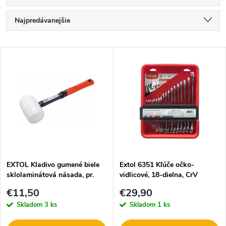
R
Najpredávanejšie
a
Najlacnejšie
V
Najdrahšie
d
ý
Abecedne
e
p
n
i
i
s
e
EXTOL Kladivo gumené biele
Extol 6351 Kľúče očko-
sklolaminátová násada, pr.
vidlicové, 18-dielna, CrV
p
80mm, 910g 8811115
p
€11,50
€29,90
r
Skladom
3 ks
Skladom
1 ks
r