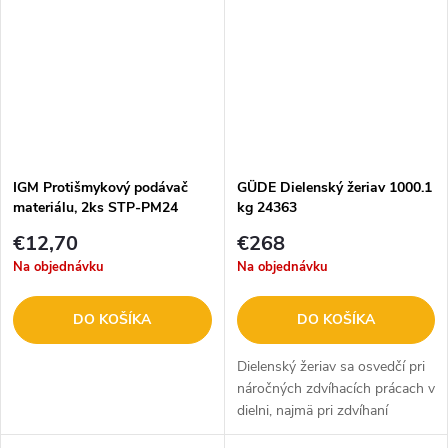
IGM Protišmykový podávač
GÜDE Dielenský žeriav 1000.1
materiálu, 2ks STP-PM24
kg 24363
€12,70
€268
Na objednávku
Na objednávku
DO KOŠÍKA
DO KOŠÍKA
Dielenský žeriav sa osvedčí pri
náročných zdvíhacích prácach v
dielni, najmä pri zdvíhaní
motorov a iných ťažkých