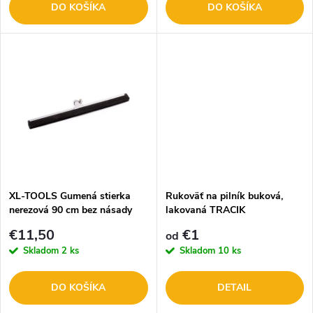
o
DO KOŠÍKA
DO KOŠÍKA
o
d
d
u
u
k
k
t
t
o
o
XL-TOOLS Gumená stierka
Rukoväť na pilník buková,
nerezová 90 cm bez násady
lakovaná TRACIK
v
2.GU90
v
€11,50
€1
od
Skladom
2 ks
Skladom
10 ks
DO KOŠÍKA
DETAIL