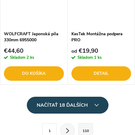
WOLFCRAFT Japonská píla
KesTek Montážna podpera
330mm 6955000
PRO
€44,60
€19,90
od
Skladom
2 ks
Skladom
1 ks
DO KOŠÍKA
DETAIL
O
NAČÍTAŤ 18 ĎALŠÍCH
v
l
S
1
110