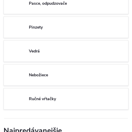
Pasce, odpudzovače
Pinzety
Vedrá
Nebožiece
Ručné vŕtačky
Najpredávanejšie