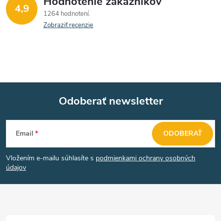
v
Hodnotenie zákazníkov
4,9
1264 hodnotení
ý
Zobraziť recenzie
p
i
s
u
Odoberať newsletter
Z
Email
ODOBERAŤ
á
Vložením e-mailu súhlasíte s
podmienkami ochrany osobných
p
údajov
ä