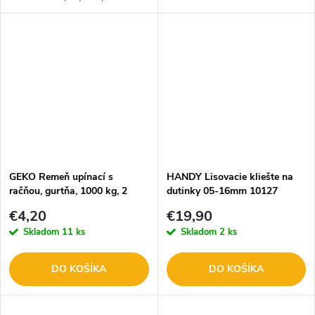
centrálne závitové vreteno,
potrebná menšia sila vďaka
teleskopickej násade, podvozok
pre...
GEKO Remeň upínací s
HANDY Lisovacie kliešte na
račňou, gurtňa, 1000 kg, 2
dutinky 05-16mm 10127
háky, 25 mm x 6 m G02386
€4,20
€19,90
Skladom
11 ks
Skladom
2 ks
DO KOŠÍKA
DO KOŠÍKA