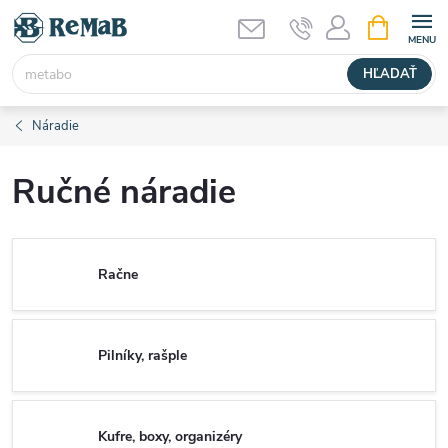
Prejsť
NÁKUPN
KOŠÍK
na
obsah
HĽADAŤ
Náradie
Ručné náradie
Račne
Pilníky, rašple
Kufre, boxy, organizéry