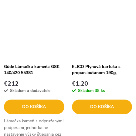
komponentov. Tento ručný
žeriav bol špeciálne vyvinutý
na...
Güde Lámačka kameňa GSK
ELICO Plynová kartuša s
140/420 55381
propan-butánom 190g,
prepichovacia N60190
€212
€1,20
Skladom u dodavatele
Skladom
38 ks
DO KOŠÍKA
DO KOŠÍKA
Lámačka kameň s odpruženými
podperami, jednoduché
nastavenie výšky štiepania cez