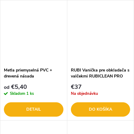
Metla priemyselná PVC +
RUBI Vanička pre obkladača s
drevená násada
valčekmi RUBICLEAN PRO
€5,40
€37
od
Skladom
1 ks
Na objednávku
DETAIL
DO KOŠÍKA