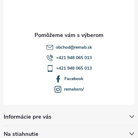
t
i
e
obchod
@
remab.sk
+421 948 065 013
+421 948 065 013
Facebook
remabsro/
Informácie pre vás
Na stiahnutie