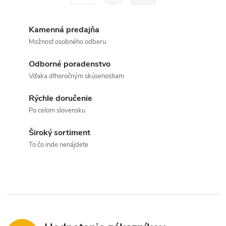
t
á
r
d
á
Kamenná predajňa
a
n
Možnosť osobného odberu
k
c
Odborné poradenstvo
o
Vďaka dlhoročným skúsenostiam
i
v
a
Rýchle doručenie
e
Po celom slovensku
n
p
i
Široký sortiment
e
r
To čo inde nenájdete
v
k
y