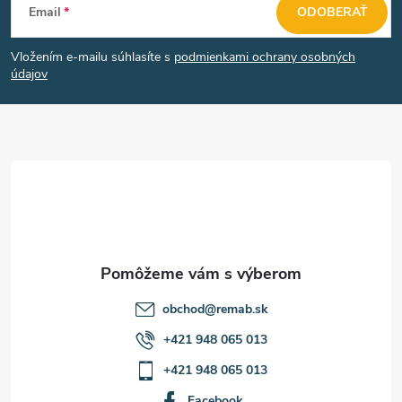
Email
ODOBERAŤ
á
Vložením e-mailu súhlasíte s
podmienkami ochrany osobných
p
údajov
ä
t
i
e
obchod
@
remab.sk
+421 948 065 013
+421 948 065 013
Facebook