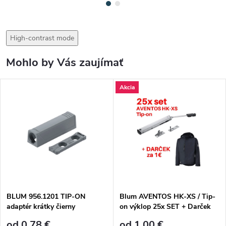
High-contrast mode
Mohlo by Vás zaujímať
Akcia
BLUM 956.1201 TIP-ON
Blum AVENTOS HK-XS / Tip-
adaptér krátky čierny
on výklop 25x SET + Darček
Promo bunda BLUM za 1€
od 0,78 €
od 1,00 €