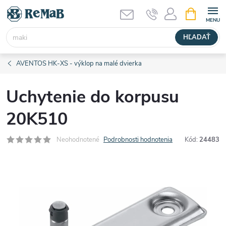
Prejsť
NÁKUPN
KOŠÍK
na
obsah
HĽADAŤ
AVENTOS HK-XS - výklop na malé dvierka
Uchytenie do korpusu
20K510
Neohodnotené
Podrobnosti hodnotenia
Kód:
24483