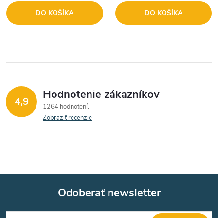
DO KOŠÍKA
DO KOŠÍKA
Hodnotenie zákazníkov
4,9
1264 hodnotení
Zobraziť recenzie
Odoberať newsletter
Z