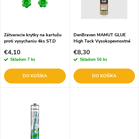
p
n
i
i
s
e
Zátvaracie krytky na kartušu
DenBraven MAMUT GLUE
proti vysychaniu 4ks ST.D
High Tack Vysokopevnostné
p
lepidlo, biele 290ml 51910BD
p
€4,10
€8,30
r
Skladom
7 ks
Skladom
56 ks
r
o
DO KOŠÍKA
DO KOŠÍKA
o
d
d
u
u
k
k