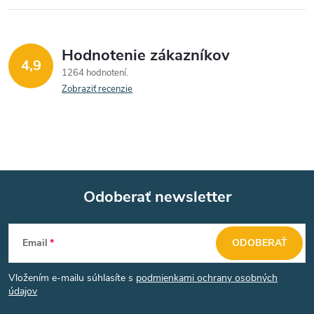
k
y
v
Hodnotenie zákazníkov
4,9
1264 hodnotení
ý
Zobraziť recenzie
p
i
s
u
Odoberať newsletter
Z
Email
ODOBERAŤ
á
Vložením e-mailu súhlasíte s
podmienkami ochrany osobných
p
údajov