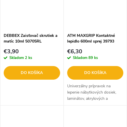
DEBBEX Zaisťovač skrutiek a
ATM MAXGRIP Kontaktné
matíc 10ml 50705RL
lepidlo 600ml sprej 39793
€3,90
€6,30
Skladom
2 ks
Skladom
89 ks
DO KOŠÍKA
DO KOŠÍKA
Univerzálny prípravok na
lepenie nábytkových dosiek,
laminátov, akrylových a
kovových povrchov
od spoločnosti ATM