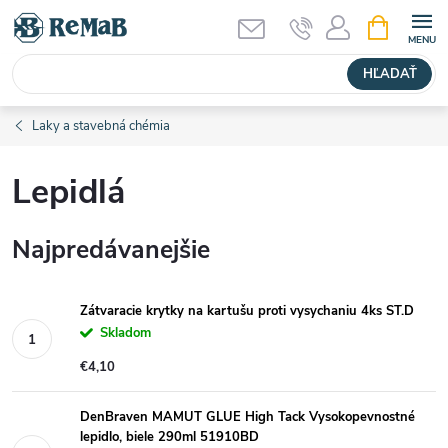
Prejsť
NÁKUPN
KOŠÍK
na
obsah
HĽADAŤ
Laky a stavebná chémia
Lepidlá
Najpredávanejšie
Zátvaracie krytky na kartušu proti vysychaniu 4ks ST.D
Skladom
€4,10
DenBraven MAMUT GLUE High Tack Vysokopevnostné
lepidlo, biele 290ml 51910BD