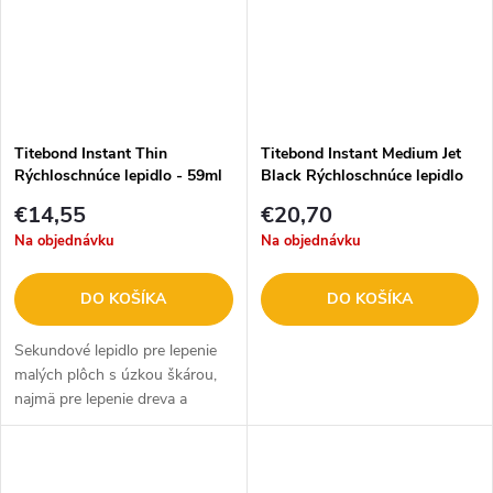
Titebond Instant Thin
Titebond Instant Medium Jet
Rýchloschnúce lepidlo - 59ml
Black Rýchloschnúce lepidlo
123-6201
59ml 123-8211
€14,55
€20,70
Na objednávku
Na objednávku
DO KOŠÍKA
DO KOŠÍKA
Sekundové lepidlo pre lepenie
malých plôch s úzkou škárou,
najmä pre lepenie dreva a
materiálov na báze dreva.