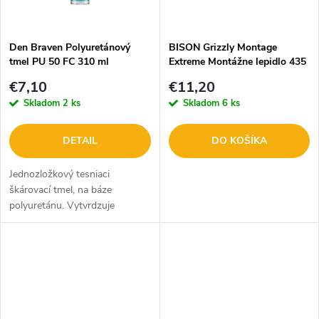
t
t
o
o
Den Braven Polyuretánový
BISON Grizzly Montage
tmel PU 50 FC 310 ml
Extreme Montážne lepidlo 435
v
g B27449
v
€7,10
€11,20
Skladom
2 ks
Skladom
6 ks
DETAIL
DO KOŠÍKA
Jednozložkový tesniaci
škárovací tmel, na báze
polyuretánu. Vytvrdzuje
vulkanizáciou vzdušnej vlhkosti,
vytvára trvalo pevný, elastický
spoj. Po vytvrdnutí
pretierateľný.