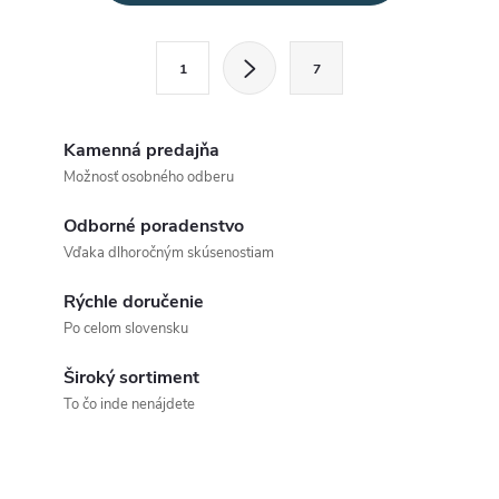
v
l
S
1
7
t
á
r
d
á
Kamenná predajňa
a
n
Možnosť osobného odberu
k
c
Odborné poradenstvo
o
Vďaka dlhoročným skúsenostiam
i
v
a
Rýchle doručenie
e
Po celom slovensku
n
p
i
Široký sortiment
e
r
To čo inde nenájdete
v