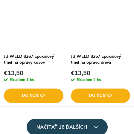
JB WELD 8267 Epoxidový
JB WELD 8257 Epoxidový
tmel na opravy kovov
tmel na opravu dreva
SteelStik 57g
KwikWood 28g
€13,50
€13,50
Skladom
1 ks
Skladom
2 ks
DO KOŠÍKA
DO KOŠÍKA
O
NAČÍTAŤ 18 ĎALŠÍCH