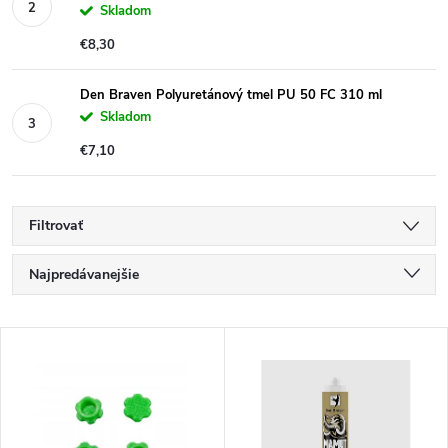
Skladom
€8,30
Den Braven Polyuretánový tmel PU 50 FC 310 ml
Skladom
€7,10
Filtrovať
R
Najpredávanejšie
a
Najlacnejšie
V
Najdrahšie
d
ý
Abecedne
e