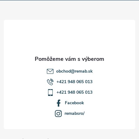
ä
t
i
e
obchod
@
remab.sk
+421 948 065 013
+421 948 065 013
Facebook
remabsro/