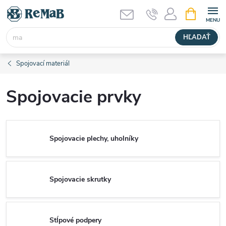
Prejsť
NÁKUPN
KOŠÍK
na
obsah
HĽADAŤ
Spojovací materiál
Spojovacie prvky
Spojovacie plechy, uholníky
Spojovacie skrutky
Stĺpové podpery