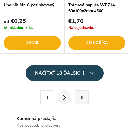
Uholník AMIG pozinkovaný
Trámová papuča WBZ14
60x100x2mm 4560
€0,25
€1,70
od
Skladom
2 ks
Na objednávku
DETAIL
DO KOŠÍKA
O
NAČÍTAŤ 18 ĎALŠÍCH
v
l
S
1
3
t
á
r
d
á
Kamenná predajňa
a
n
Možnosť osobného odberu