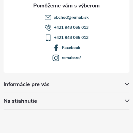
e
obchod
@
remab.sk
+421 948 065 013
+421 948 065 013
Facebook
remabsro/
Informácie pre vás
Na stiahnutie