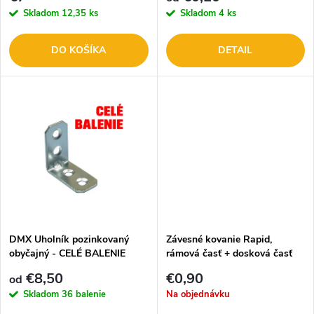
p
r
Skladom
12,35 ks
Skladom
4 ks
r
o
DO KOŠÍKA
DETAIL
o
d
d
u
u
k
k
t
t
o
o
DMX Uholník pozinkovaný
Závesné kovanie Rapid,
obyčajný - CELÉ BALENIE
rámová časť + dosková časť
v
na drevoskrutky 103330502
v
€8,50
€0,90
od
Skladom
36 balenie
Na objednávku