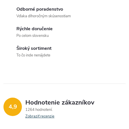
k
c
Odborné poradenstvo
o
Vďaka dlhoročným skúsenostiam
i
v
a
Rýchle doručenie
e
Po celom slovensku
n
p
i
Široký sortiment
e
r
To čo inde nenájdete
v
k
y
v
Hodnotenie zákazníkov
4,9
1264 hodnotení
ý
Zobraziť recenzie
p