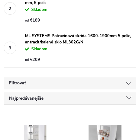
mm, 5 políc
Skladom
€189
od
ML SYSTEMS Potravinová skriňa 1600-1900mm 5 políc,
antracit/kalené sklo ML302G/N
Skladom
€209
od
Filtrovať
R
Najpredávanejšie
a
Najlacnejšie
V
Najdrahšie
d
ý
Abecedne