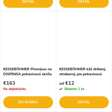
DETAIL
DETAIL
KESSEBÖHMER Plnovýsuv na
KESSEBÖHMER kôš drôtený,
DISPENSA potravinovú skriňu
strieborný, pre potravinovú
300-600 mm 084235.9006
skriňu Dispensa RAL 9006
€163
€12
od
Na objednávku
Skladom
1 ks
DO KOŠÍKA
DETAIL