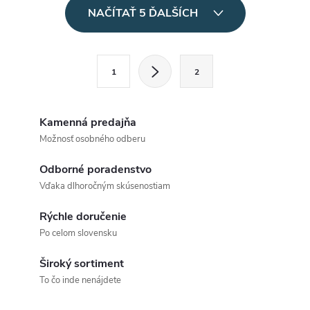
O
NAČÍTAŤ 5 ĎALŠÍCH
v
l
S
1
2
t
á
r
d
á
Kamenná predajňa
a
n
Možnosť osobného odberu
k
c
Odborné poradenstvo
o
Vďaka dlhoročným skúsenostiam
i
v
a
Rýchle doručenie
e
Po celom slovensku
n
p
i
Široký sortiment
e
r
To čo inde nenájdete