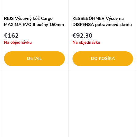
REJS Výsuvný kôš Cargo
KESSEBÖHMER Výsuv na
MAXIMA EVO II bočný 150mm
DISPENSA potravinovú skriňu
plast chróm / biela 5 políc
150-250mm 074222.9006
€162
€92,30
Na objednávku
Na objednávku
DETAIL
DO KOŠÍKA