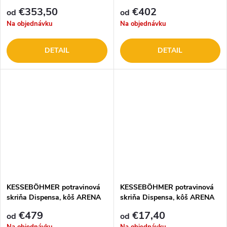
strieborný RAL 9006,
chróm, KOMPLET 5 políc
€353,50
€402
od
od
KOMPLET, 5 políc
Na objednávku
Na objednávku
DETAIL
DETAIL
KESSEBÖHMER potravinová
KESSEBÖHMER potravinová
skriňa Dispensa, kôš ARENA
skriňa Dispensa, kôš ARENA
Style, KOMPLET 5 políc
Style ANTRACIT, komponenty
€479
€17,40
od
od