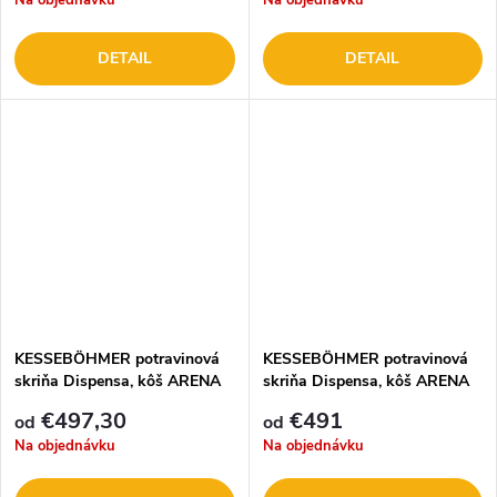
Na objednávku
Na objednávku
DETAIL
DETAIL
KESSEBÖHMER potravinová
KESSEBÖHMER potravinová
skriňa Dispensa, kôš ARENA
skriňa Dispensa, kôš ARENA
Style ANTRACIT, KOMPLET 5
Classic, KOMPLET 5 políc
€497,30
€491
od
od
políc
Na objednávku
Na objednávku