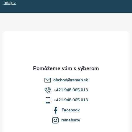
p
údajov
ä
t
i
e
obchod
@
remab.sk
+421 948 065 013
+421 948 065 013
Facebook
remabsro/