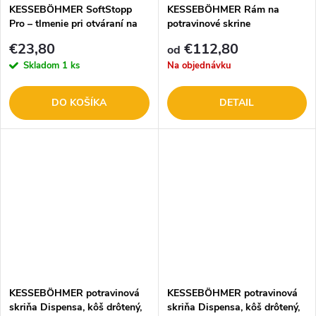
KESSEBÖHMER SoftStopp
KESSEBÖHMER Rám na
Pro – tlmenie pri otváraní na
potravinové skrine
DISPENSA potr. skriňu
€23,80
€112,80
od
4243.9005
Skladom
1 ks
Na objednávku
DO KOŠÍKA
DETAIL
KESSEBÖHMER potravinová
KESSEBÖHMER potravinová
skriňa Dispensa, kôš drôtený,
skriňa Dispensa, kôš drôtený,