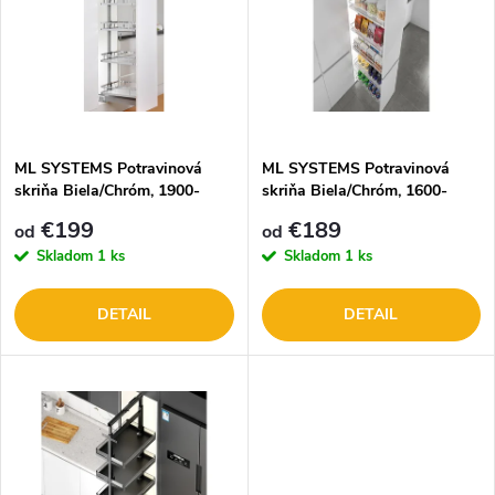
e
p
n
i
i
s
e
ML SYSTEMS Potravinová
ML SYSTEMS Potravinová
skriňa Biela/Chróm, 1900-
skriňa Biela/Chróm, 1600-
p
2200 mm, 6 políc
1900 mm, 5 políc
p
€199
€189
od
od
r
Skladom
1 ks
Skladom
1 ks
r
o
DETAIL
DETAIL
o
d
d
u
u
k