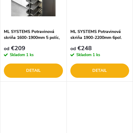
k
t
t
o
o
ML SYSTEMS Potravinová
ML SYSTEMS Potravinová
skriňa 1600-1900mm 5 políc,
skriňa 1900-2200mm 6pol.
v
antracit/kalené sklo
antracit/kalené sklo ML302G
v
€209
€248
od
od
ML302G/N
Skladom
1 ks
Skladom
1 ks
DETAIL
DETAIL