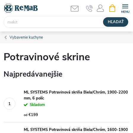
Prejsť
NÁKUPN
KOŠÍK
na
obsah
HĽADAŤ
Vybavenie kuchyne
Potravinové skrine
Najpredávanejšie
ML SYSTEMS Potravinová skriňa Biela/Chróm, 1900-2200
mm, 6 políc
Skladom
€199
od
ML SYSTEMS Potravinová skriňa Biela/Chróm, 1600-1900