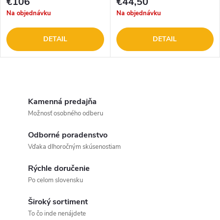
€106
€44,50
Na objednávku
Na objednávku
DETAIL
DETAIL
O
v
Kamenná predajňa
Možnosť osobného odberu
l
Odborné poradenstvo
á
Vďaka dlhoročným skúsenostiam
d
Rýchle doručenie
a
Po celom slovensku
c
Široký sortiment
To čo inde nenájdete