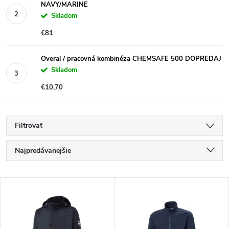
NAVY/MARINE
Skladom
€81
Overal / pracovná kombinéza CHEMSAFE 500 DOPREDAJ
Skladom
€10,70
Filtrovať
R
Najpredávanejšie
a
Najlacnejšie
V
Najdrahšie
d
ý
Abecedne
e