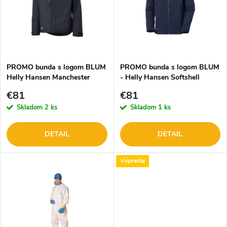
p
n
i
i
s
e
PROMO bunda s logom BLUM
PROMO bunda s logom BLUM
Helly Hansen Manchester
- Helly Hansen Softshell
p
NAVY/MARINE
NAVY/MARINE
p
€81
€81
r
Skladom
2 ks
Skladom
1 ks
r
o
DETAIL
DETAIL
o
d
Výpredaj
d
u
u
k