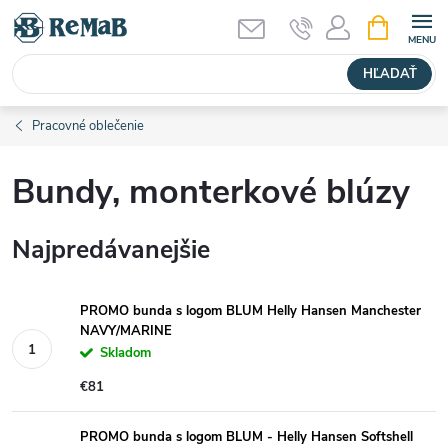
Prejsť
NÁKUPN
KOŠÍK
na
obsah
HĽADAŤ
Pracovné oblečenie
Bundy, monterkové blúzy
Najpredávanejšie
PROMO bunda s logom BLUM Helly Hansen Manchester
NAVY/MARINE
Skladom
€81
PROMO bunda s logom BLUM - Helly Hansen Softshell