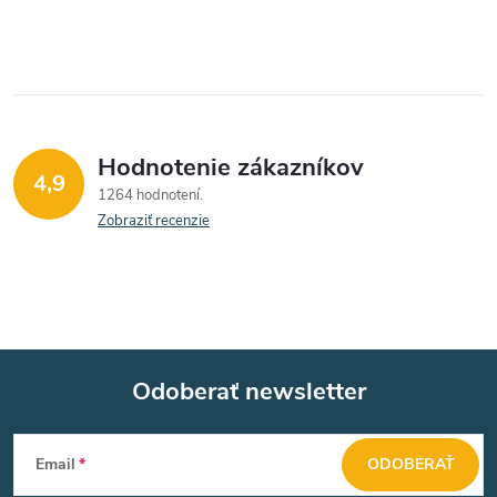
i
e
p
r
Hodnotenie zákazníkov
v
4,9
1264 hodnotení
k
Zobraziť recenzie
y
v
ý
Odoberať newsletter
p
Z
i
Email
ODOBERAŤ
s