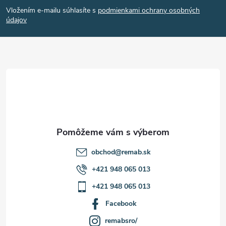
á
Vložením e-mailu súhlasíte s
podmienkami ochrany osobných
u
p
údajov
ä
t
i
e
obchod
@
remab.sk
+421 948 065 013
+421 948 065 013
Facebook
remabsro/