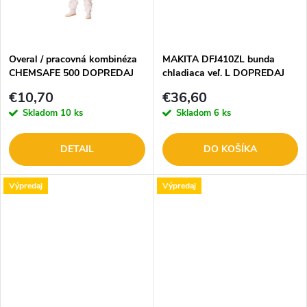
k
t
t
o
o
Overal / pracovná kombinéza
MAKITA DFJ410ZL bunda
CHEMSAFE 500 DOPREDAJ
chladiaca veľ. L DOPREDAJ
v
v
€10,70
€36,60
Skladom
10 ks
Skladom
6 ks
DETAIL
DO KOŠÍKA
Výpredaj
Výpredaj