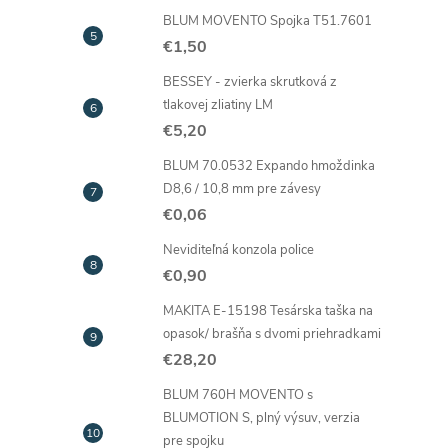
BLUM MOVENTO Spojka T51.7601
€1,50
BESSEY - zvierka skrutková z
tlakovej zliatiny LM
€5,20
BLUM 70.0532 Expando hmoždinka
D8,6 / 10,8 mm pre závesy
€0,06
Neviditeľná konzola police
€0,90
MAKITA E-15198 Tesárska taška na
opasok/ brašňa s dvomi priehradkami
€28,20
BLUM 760H MOVENTO s
BLUMOTION S, plný výsuv, verzia
pre spojku