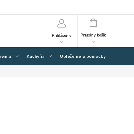
amačný poriadok
Napíšte nám
Moja objednávka
NÁKUPNÝ
KOŠÍK
Prázdny košík
Prihlásenie
hémia
Kuchyňa
Oblečenie a pomôcky
Kľučk