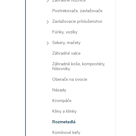
Záhradné nožnice
Postrekovače, zavlažovače
Zavlažovacie príslušenstvo
Fúriky, vozíky
l
Sekery, mačety
Záhradné valce
Záhradné koše, kompostéry,
fóliovníky
Oberače na ovocie
Násady
i
Krompáče
Kliny a klinky
Rozmetadlá
r
Komínové kefy