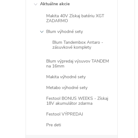
Aktuálne akcie
Makita 40V Získaj batériu XGT
ZADARMO
Blum výhodné sety
i
Blum Tandembox Antaro -
i
zásuvkové komplety
Blum výpredaj výsuvov TANDEM
na 16mm
Makita výhodné sety
Metabo výhodné sety
Festool BONUS WEEKS - Získaj
18V akumulátor zdarma
Festool VÝPREDAJ
Pre deti