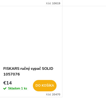
u
Všestranne použiteľný a e
Kód:
10619
k
akumulátorový ručný pos
k
ktorý ponúka široké možno
t
t
o
o
v
v
FISKARS ručný sypač SOLID
1057076
€14
DO KOŠÍKA
Skladom
1 ks
Kód:
20470