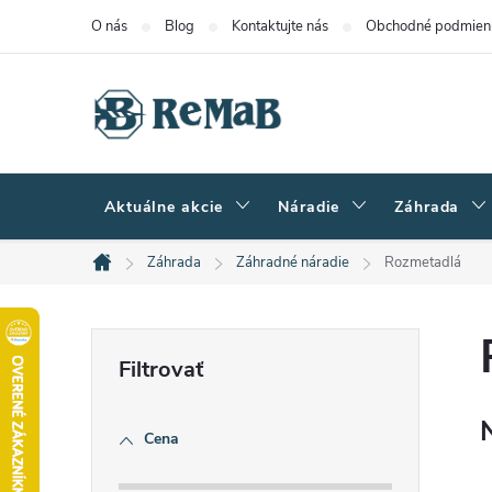
Prejsť
O nás
Blog
Kontaktujte nás
Obchodné podmien
na
obsah
Aktuálne akcie
Náradie
Záhrada
Záhrada
Záhradné náradie
Rozmetadlá
Domov
B
o
Cena
č