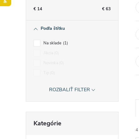
n
€
14
€
63
ý
Podľa štítku
p
Na sklade
1
a
Akcia
0
Novinka
0
n
Tip
0
e
ROZBALIŤ FILTER
l
Preskočiť
Kategórie
kategórie
4