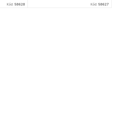
fektívny
Všestranne použiteľný a efektívny
Kód:
58628
Kód:
58627
ýpač,
akumulátorový ručný posýpač,
sti...
ktorý ponúka široké možnosti...