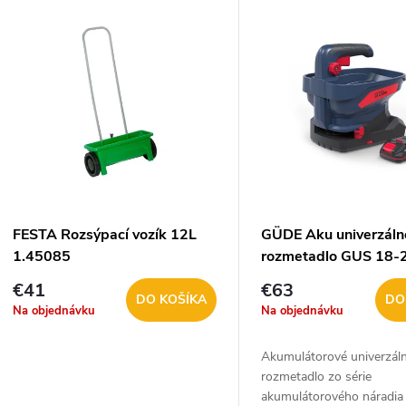
V
e
ý
n
p
e
s
p
p
FESTA Rozsýpací vozík 12L
GÜDE Aku univerzáln
r
1.45085
rozmetadlo GUS 18-
r
€41
€63
o
DO KOŠÍKA
DO
Na objednávku
Na objednávku
o
d
Akumulátorové univerzál
d
rozmetadlo zo série
u
akumulátorového náradia