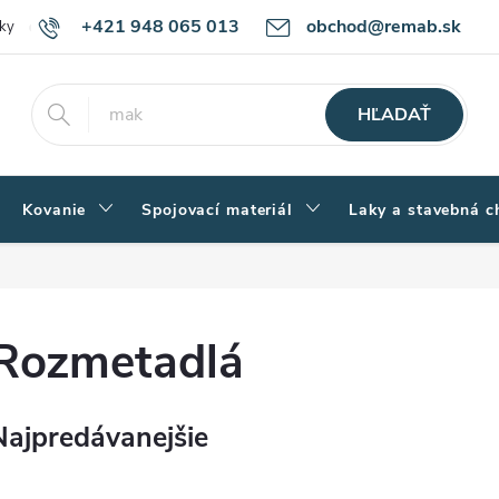
+421 948 065 013
obchod@remab.sk
ky
Podmienky ochrany osobných údajov
Ako nakupovať
Rekl
HĽADAŤ
Kovanie
Spojovací materiál
Laky a stavebná c
Rozmetadlá
Najpredávanejšie