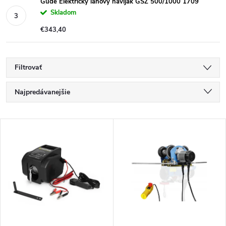
Güde Elektrický lanový navijak GSZ 500/1000 1709
Skladom
€343,40
Filtrovať
R
Najpredávanejšie
a
Najlacnejšie
V
Najdrahšie
d
ý
Abecedne
e
p
n
i
i