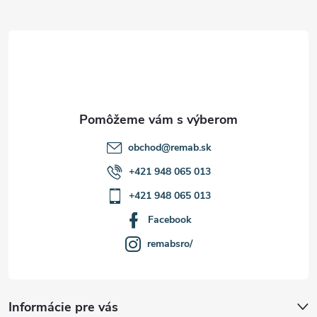
ä
t
i
e
obchod
@
remab.sk
+421 948 065 013
+421 948 065 013
Facebook
remabsro/
Informácie pre vás