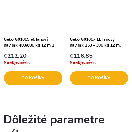
Geko G01089 el. lanový
Geko G01087 El. lanový
navijak 400/800 kg 12 m 1
navijak 150 - 300 kg 12 m,
300 W
600 W
€212,20
€116,85
Na objednávku
Na objednávku
DO KOŠÍKA
DO KOŠÍKA
O
v
Dôležité parametre
l