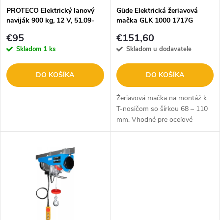
s
e
PROTECO Elektrický lanový
Güde Elektrická žeriavová
naviják 900 kg, 12 V, 51.09-
mačka GLK 1000 1717G
p
NLE-1800-12
p
€95
€151,60
r
Skladom
1 ks
Skladom u dodavatele
r
o
DO KOŠÍKA
DO KOŠÍKA
o
d
Žeriavová mačka na montáž k
d
T-nosičom so šírkou 68 – 110
mm. Vhodné pre oceľové
u
nosníky IPN 160 až IPN 240.
u
Ovládací kábel 5 m, obojstranné
k
koncové vypnutie. Držiak na
k
lanový...
t
t
o
o