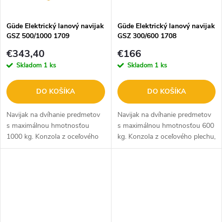
v
v
Güde Elektrický lanový navijak
Güde Elektrický lanový navijak
GSZ 500/1000 1709
GSZ 300/600 1708
€343,40
€166
Skladom
1 ks
Skladom
1 ks
DO KOŠÍKA
DO KOŠÍKA
Navijak na dvíhanie predmetov
Navijak na dvíhanie predmetov
s maximálnou hmotnosťou
s maximálnou hmotnosťou 600
1000 kg. Konzola z oceľového
kg. Konzola z oceľového plechu,
plechu, povrchová úprava
povrchová úprava práškovaním,
práškovaním, kryt motora a
kryt motora a prevodovky z
prevodovky z tlakovo liateho
tlakovo liateho hliníka....
hliníka....