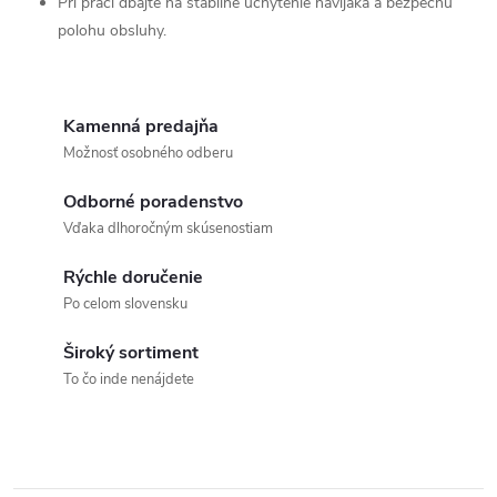
Pri práci dbajte na stabilné uchytenie navijaka a bezpečnú
polohu obsluhy.
Kamenná predajňa
Možnosť osobného odberu
Odborné poradenstvo
Vďaka dlhoročným skúsenostiam
Rýchle doručenie
Po celom slovensku
Široký sortiment
To čo inde nenájdete