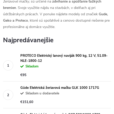
žeriavové mačky
, sú určené na
zdvíhanie a spúšťanie ťažkých
bremien
. Svoje využitie nájdu na stavbách, v dielňach aj pri
údržbárskych prácach. V ponuke nájdete modely od značiek
Gude,
Geko a Proteco
, ktoré sú spoľahlivé a cenovo dostupné riešenie pre
profesionálne aj domáce využitie.
Najpredávanejšie
PROTECO Elektrický lanový naviják 900 kg, 12 V, 51.09-
NLE-1800-12
Skladom
€95
Güde Elektrická žeriavová mačka GLK 1000 1717G
Skladom u dodavatele
€151,60