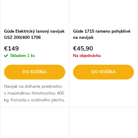
Güde Elektrický lanový navijak
Güde 1715 rameno pohyblivé
GSZ 200/400 1706
na navijak
€149
€45,90
Skladom
1 ks
Na objednávku
DO KOŠÍKA
DO KOŠÍKA
Navijak na dvíhanie predmetov
s maximálnou hmotnosťou 400
kg. Konzola z oceľového plechu,
povrchová úprava práškovaním,
kryt motora a prevodovky z
tlakovo liateho hliníka....