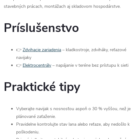
v
stavebných prácach, montážach aj skladovom hospodárstve.
ý
Príslušenstvo
p
i
👉
Zdvihacie zariadenia
– kladkostroje, zdviháky, reťazové
s
navijaky
👉
Elektrocentrály
– napájanie v teréne bez prístupu k sieti
u
Praktické tipy
Vyberajte navijak s nosnosťou aspoň o 30 % vyššou, než je
plánované zaťaženie.
Pravidelne kontrolujte stav lana alebo reťaze, aby nedošlo k
poškodeniu.