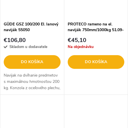
GÜDE GSZ 100/200 El. lanový
PROTECO rameno na el.
naviják 55050
naviják 750mm/1000kg 51.09-
R-0750
€106,80
€45,10
Skladom u dodavatele
Na objednávku
DO KOŠÍKA
DO KOŠÍKA
Navijak na dvíhanie predmetov
s maximálnou hmotnosťou 200
kg. Konzola z oceľového plechu,
povrchová úprava práškovaním,
kryt motora a prevodovky z
tlakovo liateho hliníka....