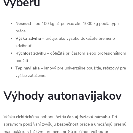
výberu
á
d
Nosnosť
– od 100 kg až po viac ako 1000 kg podľa typu
a
práce.
Výška zdvihu
– určuje, ako vysoko dokážete bremeno
c
zdvihnúť.
Rýchlosť zdvihu
– dôležitá pri častom alebo profesionálnom
i
použití.
e
Typ navijaka
– lanový pre univerzálne použitie, reťazový pre
vyššie zaťaženie.
p
r
Výhody autonavijakov
v
k
Vďaka elektrickému pohonu šetria
čas aj fyzickú námahu
. Pri
správnom používaní zvyšujú bezpečnosť práce a umožňujú presnú
y
manipuláciu s ťažkými bremenami. Sú ideálnou voľbou pri