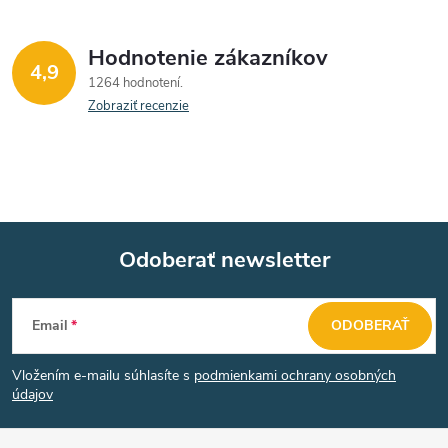
Hodnotenie zákazníkov
4,9
1264 hodnotení
Zobraziť recenzie
Odoberať newsletter
Z
Email
ODOBERAŤ
á
Vložením e-mailu súhlasíte s
podmienkami ochrany osobných
p
údajov