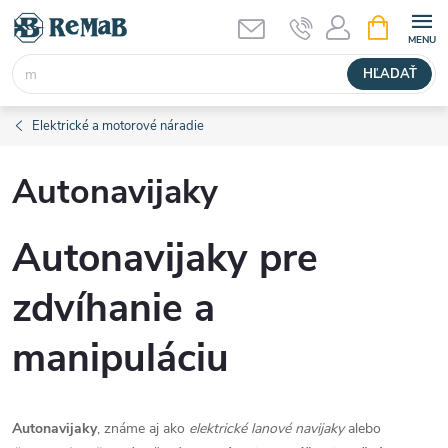
Prejsť
NÁKUPN
KOŠÍK
na
obsah
HĽADAŤ
Elektrické a motorové náradie
Autonavijaky
Autonavijaky pre
zdvíhanie a
manipuláciu
Autonavijaky
, známe aj ako
elektrické lanové navijaky
alebo