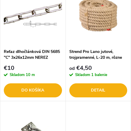
ý
Abecedne
e
p
n
i
i
s
e
Reťaz dlhočlánková DIN 5685
Strend Pro Lano jutové,
"C" 3x26x12mm NEREZ
trojpramenné, L-20 m, rôzne
p
zvárana pzn.
priemery
p
€10
€4,50
od
r
Skladom
10 m
Skladom
1 balenie
r
o
DO KOŠÍKA
DETAIL
o
d
d
u
u