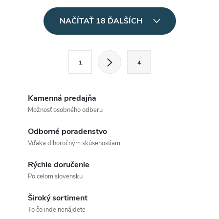
O
NAČÍTAŤ 18 ĎALŠÍCH
v
l
S
1
4
t
á
r
d
á
Kamenná predajňa
a
n
Možnosť osobného odberu
k
c
Odborné poradenstvo
o
Vďaka dlhoročným skúsenostiam
i
v
a
Rýchle doručenie
e
Po celom slovensku
n
p
i
Široký sortiment
e
r
To čo inde nenájdete