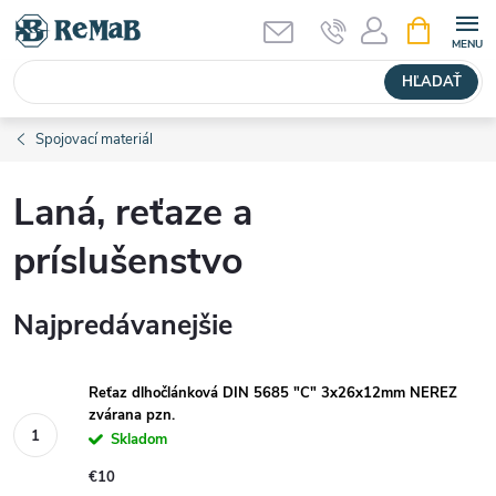
Prejsť
NÁKUPN
KOŠÍK
na
obsah
HĽADAŤ
Spojovací materiál
Laná, reťaze a
príslušenstvo
Najpredávanejšie
Reťaz dlhočlánková DIN 5685 "C" 3x26x12mm NEREZ
zvárana pzn.
Skladom
€10