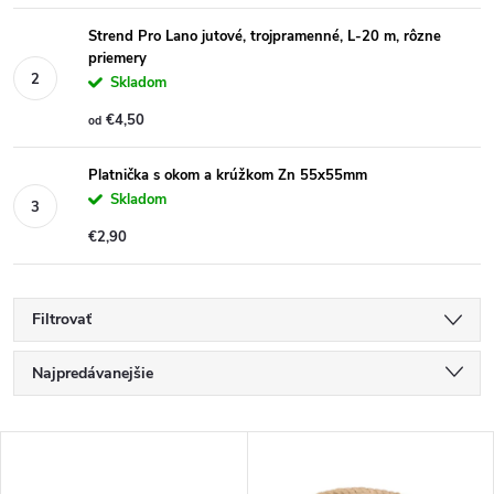
Strend Pro Lano jutové, trojpramenné, L-20 m, rôzne
priemery
Skladom
€4,50
od
Platnička s okom a krúžkom Zn 55x55mm
Skladom
€2,90
Filtrovať
R
Najpredávanejšie
a
Najlacnejšie
V
Najdrahšie
d