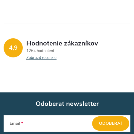
v
k
y
v
Hodnotenie zákazníkov
4,9
1264 hodnotení
ý
Zobraziť recenzie
p
i
s
u
Odoberať newsletter
Z
Email
ODOBERAŤ
á