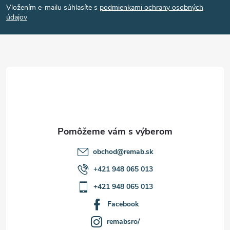
Vložením e-mailu súhlasíte s
podmienkami ochrany osobných
p
údajov
ä
t
i
e
obchod
@
remab.sk
+421 948 065 013
+421 948 065 013
Facebook
remabsro/