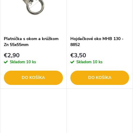
k
k
t
t
o
o
Platnička s okom a krúžkom
Hojdačkové oko MHB 130 -
Zn 55x55mm
8852
v
v
€2,90
€3,50
Skladom
10 ks
Skladom
10 ks
DO KOŠÍKA
DO KOŠÍKA