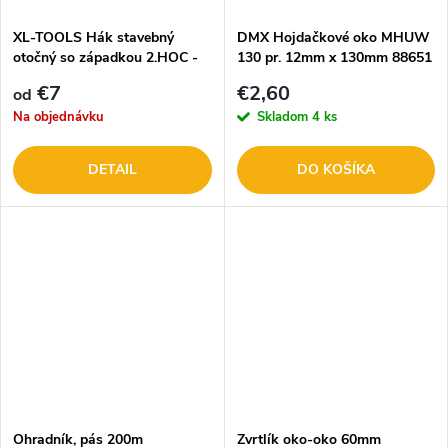
XL-TOOLS Hák stavebný
DMX Hojdačkové oko MHUW
otočný so západkou 2.HOC -
130 pr. 12mm x 130mm 88651
rôzne nosnosti
€7
€2,60
od
Na objednávku
Skladom
4 ks
DETAIL
DO KOŠÍKA
Ohradník, pás 200m
Zvrtlík oko-oko 60mm