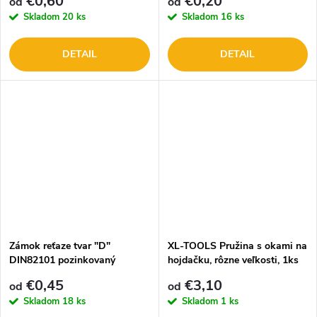
€0,60
€0,20
od
od
Skladom
20 ks
Skladom
16 ks
DETAIL
DETAIL
Zámok reťaze tvar "D"
XL-TOOLS Pružina s okami na
DIN82101 pozinkovaný
hojdačku, rôzne veľkosti, 1ks
€0,45
€3,10
od
od
Skladom
18 ks
Skladom
1 ks