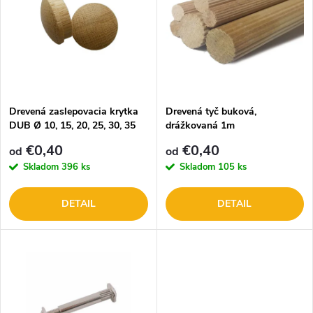
e
p
n
i
i
s
e
Drevená zaslepovacia krytka
Drevená tyč buková,
DUB Ø 10, 15, 20, 25, 30, 35
drážkovaná 1m
p
mm
p
€0,40
€0,40
od
od
r
Skladom
396 ks
Skladom
105 ks
r
o
DETAIL
DETAIL
o
d
d
u
u