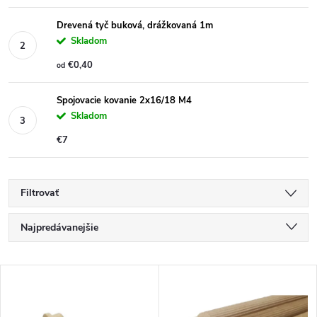
Drevená tyč buková, drážkovaná 1m
Skladom
€0,40
od
Spojovacie kovanie 2x16/18 M4
Skladom
€7
Filtrovať
R
Najpredávanejšie
a
Najlacnejšie
V
Najdrahšie
d
ý
Abecedne