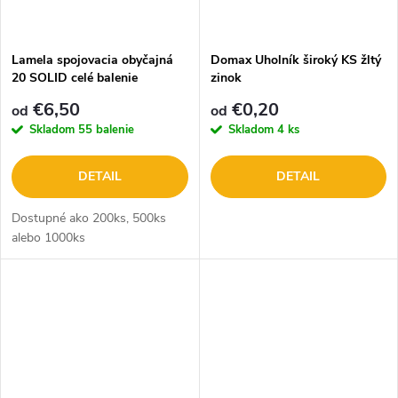
Lamela spojovacia obyčajná
Domax Uholník široký KS žltý
20 SOLID celé balenie
zinok
€6,50
€0,20
od
od
Skladom
55 balenie
Skladom
4 ks
DETAIL
DETAIL
Dostupné ako 200ks, 500ks
alebo 1000ks