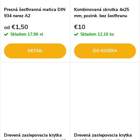
Presná šesťhranná matica DIN
Kombinovaná skrutka 4x25
934 nerez A2
mm, pozink. bez šesťhranu
/104407236/
€1,50
€10
od
Skladom
17,96 st
Skladom
12,16 ks
DETAIL
DO KOŠÍKA
Drevená zaslepovacia krytka
Drevená zaslepovacia krytka