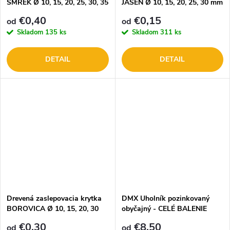
SMREK Ø 10, 15, 20, 25, 30, 35
JASEŇ Ø 10, 15, 20, 25, 30 mm
mm
PL.H.
€0,40
€0,15
od
od
Skladom
135 ks
Skladom
311 ks
DETAIL
DETAIL
Drevená zaslepovacia krytka
DMX Uholník pozinkovaný
BOROVICA Ø 10, 15, 20, 30
obyčajný - CELÉ BALENIE
mm
€0,30
€8,50
od
od