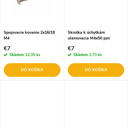
k
k
t
t
o
o
Spojovacie kovanie 2x16/18
Skrutka k úchytkám
M4
ulamovacia M4x50 pzn
v
v
€7
€7
Skladom
12,35 ks
Skladom
2,73 ks
DO KOŠÍKA
DO KOŠÍKA