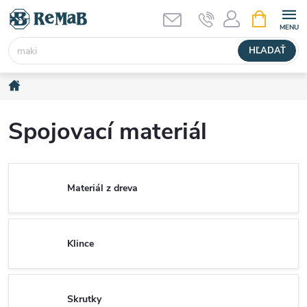
Prejsť
NÁKUPN
KOŠÍK
na
obsah
HĽADAŤ
Domov
Spojovací materiál
Materiál z dreva
Klince
Skrutky