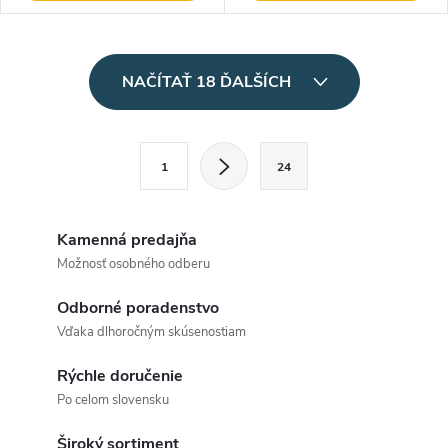
O
NAČÍTAŤ 18 ĎALŠÍCH
v
l
S
1
24
t
á
r
d
á
Kamenná predajňa
a
n
Možnosť osobného odberu
k
c
Odborné poradenstvo
o
Vďaka dlhoročným skúsenostiam
i
v
a
Rýchle doručenie
e
Po celom slovensku
n
p
i
Široký sortiment