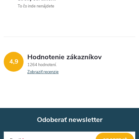
e
r
To čo inde nenájdete
v
k
y
v
Hodnotenie zákazníkov
4,9
1264 hodnotení
ý
Zobraziť recenzie
p
i
s
u
Odoberať newsletter
Z