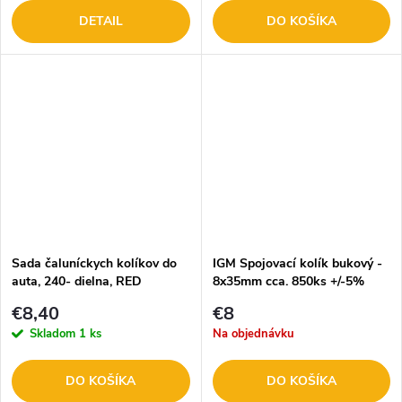
DETAIL
DO KOŠÍKA
Sada čaluníckych kolíkov do
IGM Spojovací kolík bukový -
auta, 240- dielna, RED
8x35mm cca. 850ks +/-5%
TECHNIC RTKST0098
M990-01082
€8,40
€8
Skladom
1 ks
Na objednávku
DO KOŠÍKA
DO KOŠÍKA