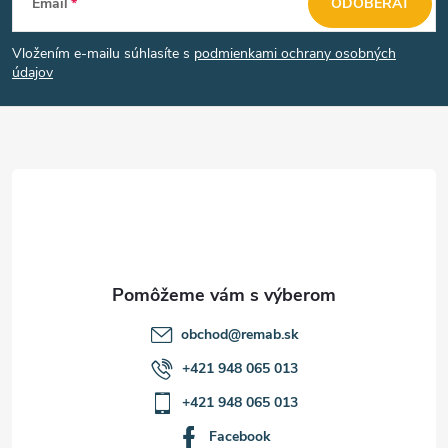
Email
ODOBERAŤ
á
Vložením e-mailu súhlasíte s
podmienkami ochrany osobných
p
údajov
ä
t
i
e
obchod
@
remab.sk
+421 948 065 013
+421 948 065 013
Facebook