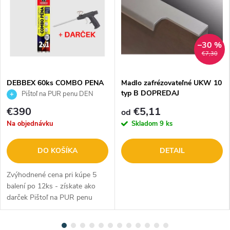
–30 %
€7,30
DEBBEX 60ks COMBO PENA
Madlo zafrézovateľné UKW 10
Celoročná 750ml 40530DBX +
typ B DOPREDAJ
Pištoľ na PUR penu DEN
darček
BRAVEN P300 N1064
€390
€5,11
od
Na objednávku
Skladom
9 ks
DO KOŠÍKA
DETAIL
Zvýhodnené cena pri kúpe 5
balení po 12ks - získate ako
darček Pištoľ na PUR penu
DEN BRAVEN P300 N1064