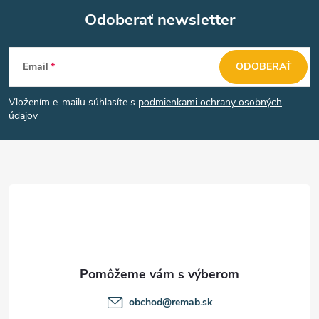
Odoberať newsletter
Z
Email
ODOBERAŤ
á
Vložením e-mailu súhlasíte s
podmienkami ochrany osobných
p
údajov
ä
t
i
e
obchod
@
remab.sk