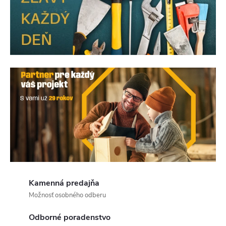
R
e
M
a
B
e
Kamenná predajňa
Možnosť osobného odberu
Odborné poradenstvo