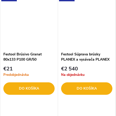
Festool Brúsivo Granat
Festool Súprava brúsky
80x133 P100 GR/50
PLANEX a vysávača PLANEX
LHS 2-M 225 EQ/CTM 36-Set
€21
€2 540
Predobjednávka
Na objednávku
DO KOŠÍKA
DO KOŠÍKA