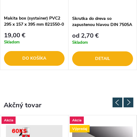
Makita box (systainer) PVC2
Skrutka do dreva so
295 x 157 x 395 mm 821550-0
zapustenou hlavou DIN 7505A
- celé balenie
19,00 €
od 2,70 €
Skladom
Skladom
DO KOŠÍKA
DETAIL
Akčný tovar
Akcia
Akcia
Výpredaj