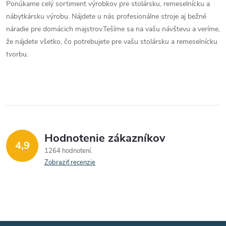
Ponúkame celý sortiment výrobkov pre stolársku, remeselnícku a
nábytkársku výrobu. Nájdete u nás profesionálne stroje aj bežné
náradie pre domácich majstrov.
Tešíme sa na vašu návštevu a veríme,
že nájdete všetko, čo potrebujete pre vašu stolársku a remeselnícku
tvorbu.
Hodnotenie zákazníkov
4,9
1264 hodnotení
Zobraziť recenzie