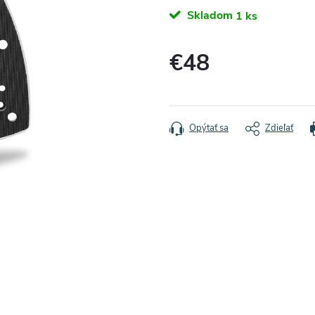
Skladom
1 ks
€48
Jednotková
cena:
Opýtať sa
Zdieľať