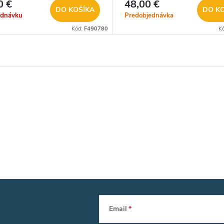
0 €
48,00 €
DO KOŠÍKA
DO K
ednávku
Predobjednávka
Kód:
F490780
K
Email