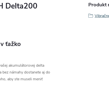
H Delta200
Produkt n
Vibračné
 v ťažko
ašej akumulátorovej delta
a bez námahy dostanete aj do
oho, aby ste museli meniť