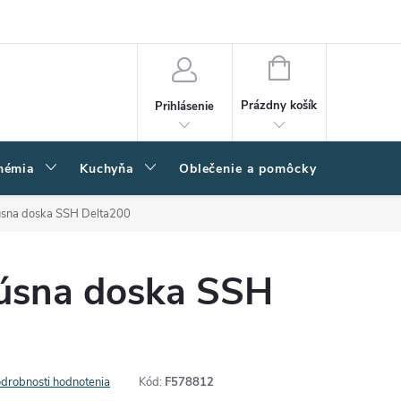
amačný poriadok
Napíšte nám
Moja objednávka
NÁKUPNÝ
KOŠÍK
Prázdny košík
Prihlásenie
hémia
Kuchyňa
Oblečenie a pomôcky
Kľučk
úsna doska SSH Delta200
rúsna doska SSH
drobnosti hodnotenia
Kód:
F578812