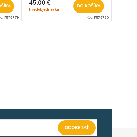
45,00 €
OŠÍKA
DO KOŠÍKA
Predobjednávka
ód:
F578779
Kód:
F578780
ODOBERAŤ