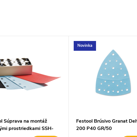
Novinka
ol Súprava na montáž
Festool Brúsivo Granat Del
nými prostriedkami SSH-
200 P40 GR/50
S130 Kit