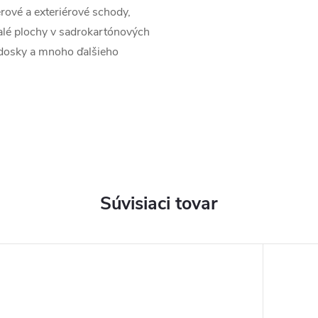
érové a exteriérové schody,
malé plochy v sadrokartónových
 dosky a mnoho ďalšieho
Súvisiaci tovar