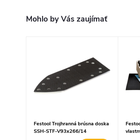
Mohlo by Vás zaujímať
Festool Trojhranná brúsna doska
Festo
SSH-STF-V93x266/14
vlast
STF-L