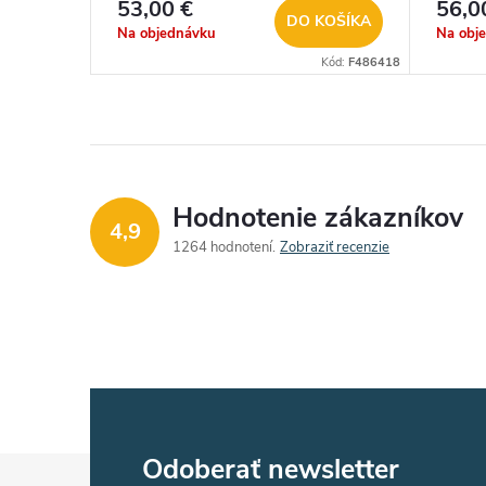
53,00 €
56,0
DO KOŠÍKA
Na objednávku
Na obj
Kód:
F486418
Hodnotenie zákazníkov
4,9
1264 hodnotení
Zobraziť recenzie
Z
Odoberať newsletter