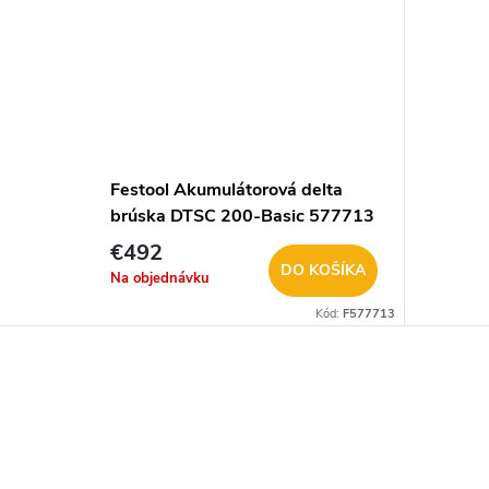
Festool Akumulátorová delta
brúska DTSC 200-Basic 577713
€492
DO KOŠÍKA
Na objednávku
Kód:
F577713