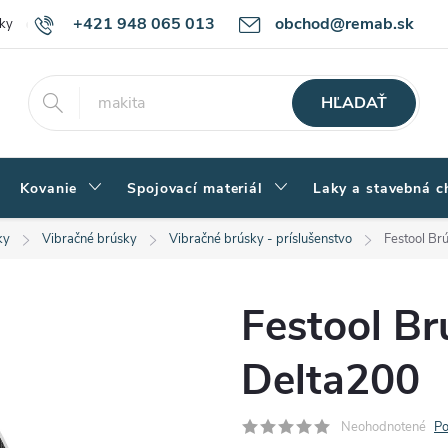
+421 948 065 013
obchod@remab.sk
ky
Podmienky ochrany osobných údajov
Ako nakupovať
Rekl
HĽADAŤ
Kovanie
Spojovací materiál
Laky a stavebná c
ky
Vibračné brúsky
Vibračné brúsky - príslušenstvo
Festool Br
Festool B
Delta200
Neohodnotené
Po