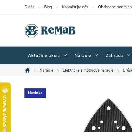
Prejsť
O nás
Blog
Kontaktujte nás
Obchodné podmien
na
obsah
Aktuálne akcie
Náradie
Záhrada
Náradie
Elektrické a motorové náradie
Brús
Domov
Novinka