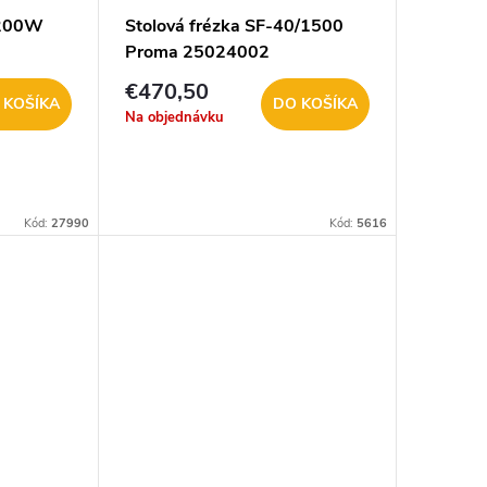
1200W
Stolová frézka SF-40/1500
Proma 25024002
€470,50
 KOŠÍKA
DO KOŠÍKA
Na objednávku
Kód:
27990
Kód:
5616