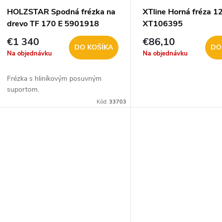
p
p
HOLZSTAR Spodná frézka na
XTline Horná fréza 
r
drevo TF 170 E 5901918
XT106395
r
€1 340
€86,10
o
DO KOŠÍKA
DO
Na objednávku
Na objednávku
o
d
Frézka s hliníkovým posuvným
d
suportom.
u
Kód:
33703
u
k
k
t
t
o
o
v
v