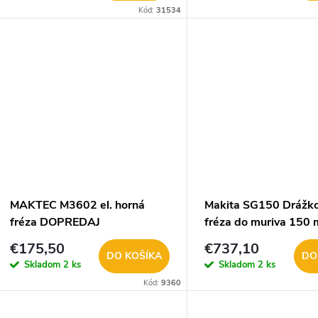
Kód:
31534
MAKTEC M3602 el. horná
Makita SG150 Drážko
fréza DOPREDAJ
fréza do muriva 150
€175,50
€737,10
DO KOŠÍKA
DO
Skladom
2 ks
Skladom
2 ks
Kód:
9360