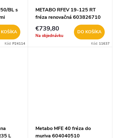
50/BL s
METABO RFEV 19-125 RT
ými
fréza renovačná 603826710
€739,80
 KOŠÍKA
DO KOŠÍKA
Na objednávku
Kód:
P24114
Kód:
11637
 na
Metabo MFE 40 fréza do
R35 L
muriva 604040510