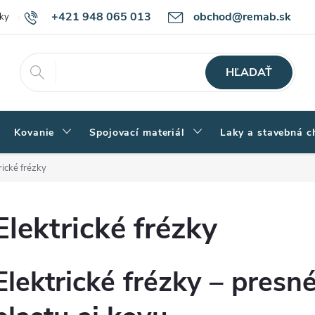
+421 948 065 013
obchod@remab.sk
ky
Podmienky ochrany osobných údajov
Ako nakupovať
Rekl
HĽADAŤ
Kovanie
Spojovací materiál
Laky a stavebná c
rické frézky
Elektrické frézky
Elektrické frézky – presn