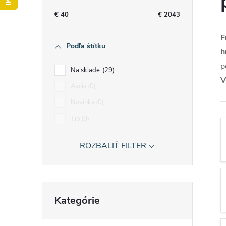
n
€
40
€
2043
ý
F
Podľa štítku
h
p
p
Na sklade
29
a
V
Akcia
0
Novinka
0
n
Tip
0
e
ROZBALIŤ FILTER
l
Preskočiť
Kategórie
kategórie