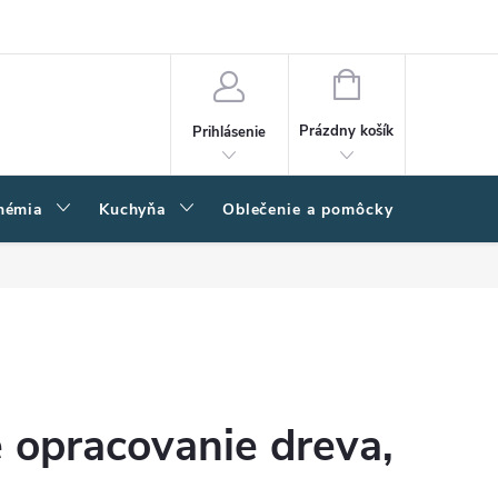
amačný poriadok
Napíšte nám
Moja objednávka
NÁKUPNÝ
KOŠÍK
Prázdny košík
Prihlásenie
hémia
Kuchyňa
Oblečenie a pomôcky
Kľučk
é opracovanie dreva,