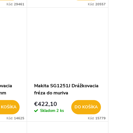
Kód:
29461
Kód:
20557
vacia
Makita SG1251J Drážkovacia
 mm
fréza do muriva
€422,10
 KOŠÍKA
DO KOŠÍKA
Skladom
2 ks
Kód:
14625
Kód:
15779