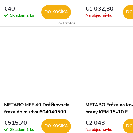
ACP 691058000 +
€40
€1 032,30
602057000
DO KOŠÍKA
DO
Skladom
2 ks
Na objednávku
Kód:
23452
METABO MFE 40 Drážkovacia
METABO Fréza na ko
fréza do muriva 604040500
hrany KFM 15-10 F
601752500
€515,70
€2 043
DO KOŠÍKA
DO
Skladom
1 ks
Na objednávku