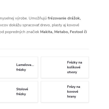
riemyselnej výrobe. Umožňujú
frézovanie drážok,
cov dokážu spracovať drevo, plasty aj kovové
k od popredných značiek
Makita, Metabo, Festool či
Frézky na
Lamelovacie
kolíkové
frézky
otvory
Frézy na
Stolové
kovové
frézky
hrany