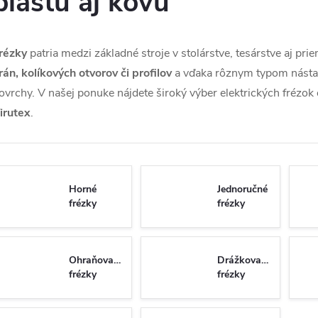
plastu aj kovu
rézky
patria medzi základné stroje v stolárstve, tesárstve aj p
rán, kolíkových otvorov či profilov
a vďaka rôznym typom nástav
ovrchy. V našej ponuke nájdete široký výber elektrických frézo
irutex
.
Horné
Jednoručné
frézky
frézky
Ohraňovacie
Drážkovacie
frézky
frézky