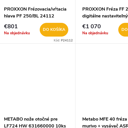
PROXXON Frézovacia/vŕtacia
PROXXON Fréza FF 2
hlava PF 250/BL 24112
digitálne nastaviteľn
otáčkami 24114
€801
€1 070
DO KOŠÍKA
DO
Na objednávku
Na objednávku
Kód:
P24112
METABO nože otočné pre
Metabo MFE 40 fréza
LF724 HW 631660000 10ks
murivo + vysávač AS