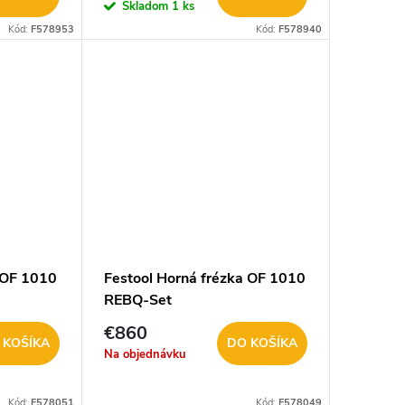
Skladom
1 ks
Kód:
F578953
Kód:
F578940
 OF 1010
Festool Horná frézka OF 1010
REBQ-Set
€860
 KOŠÍKA
DO KOŠÍKA
Na objednávku
Kód:
F578051
Kód:
F578049