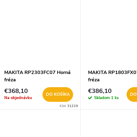
MAKITA RP2303FC07 Horná
MAKITA RP1803FX07
fréza
fréza
€368,10
€386,10
DO KOŠÍKA
DO
Na objednávku
Skladom
1 ks
Kód:
31219