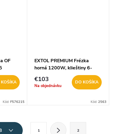
ka OF
EXTOL PREMIUM Frézka
5
horná 1200W, klieštiny 6-
8mm 8893302
€103
 KOŠÍKA
DO KOŠÍKA
Na objednávku
Kód:
F576215
Kód:
2563
S
 3
1
2