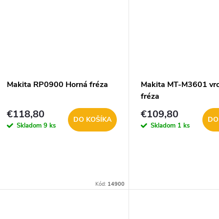
Makita RP0900 Horná fréza
Makita MT-M3601 vr
fréza
€118,80
€109,80
DO KOŠÍKA
DO
Skladom
9 ks
Skladom
1 ks
Kód:
14900