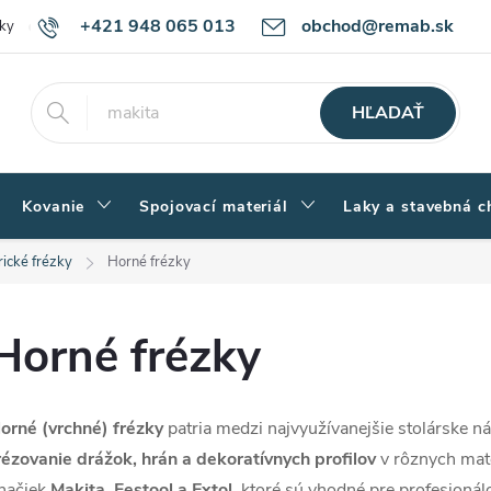
+421 948 065 013
obchod@remab.sk
ky
Podmienky ochrany osobných údajov
Ako nakupovať
Rekl
HĽADAŤ
Kovanie
Spojovací materiál
Laky a stavebná c
rické frézky
Horné frézky
Horné frézky
orné (vrchné) frézky
patria medzi najvyužívanejšie stolárske n
rézovanie drážok, hrán a dekoratívnych profilov
v rôznych mate
načiek
Makita, Festool a Extol
, ktoré sú vhodné pre profesionál