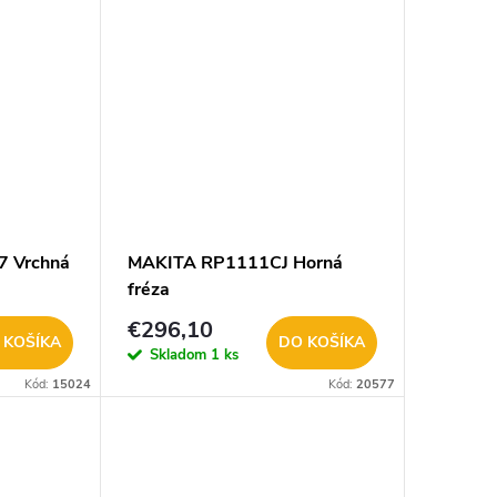
 Vrchná
MAKITA RP1111CJ Horná
fréza
€296,10
 KOŠÍKA
DO KOŠÍKA
Skladom
1 ks
Kód:
15024
Kód:
20577