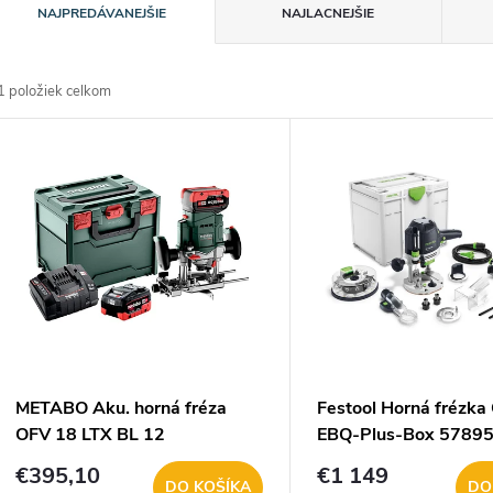
R
NAJPREDÁVANEJŠIE
NAJLACNEJŠIE
a
1
položiek celkom
d
V
e
ý
n
p
e
s
p
p
METABO Aku. horná fréza
Festool Horná frézka
r
OFV 18 LTX BL 12
EBQ-Plus-Box 5789
r
601743660
€395,10
€1 149
DO KOŠÍKA
DO