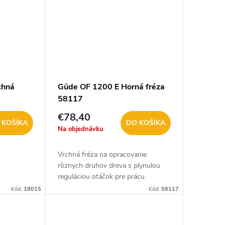
chná
Güde OF 1200 E Horná fréza
58117
€78,40
 KOŠÍKA
DO KOŠÍKA
Na objednávku
Vrchná fréza na opracovanie
rôznych druhov dreva s plynulou
reguláciou otáčok pre prácu
špecifickú pre daný materiál.
Kód:
18015
Kód:
58117
Ergonomické rukoväte s mäkkým
úchopom pre bezpečnú prácu....