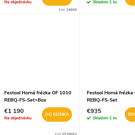
o
Na objednávku
Skladom
1 ks
o
Kód:
24809
d
d
u
u
k
k
t
t
o
o
v
Festool Horná frézka OF 1010
Festool Horná frézka
v
REBQ-FS-Set+Box
REBQ-FS-Set
€1 190
€935
DO KOŠÍKA
DO
Na objednávku
Skladom
1 ks
Kód:
F578053