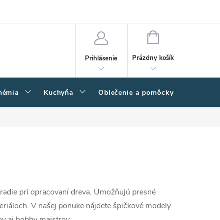
amačný poriadok
Napíšte nám
Moja objednávka
NÁKUPNÝ
KOŠÍK
Prázdny košík
Prihlásenie
hémia
Kuchyňa
Oblečenie a pomôcky
Kľučk
áradie pri opracovaní dreva. Umožňujú presné
riáloch. V našej ponuke nájdete špičkové modely
ov aj hobby majstrov.