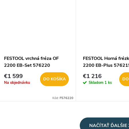
FESTOOL vrchná fréza OF
FESTOOL Horná fréz
2200 EB-Set 576220
2200 EB-Plus 57621
€1 599
€1 216
DO KOŠÍKA
DO
Na objednávku
Skladom
1 ks
Kód:
F576220
O
NAČÍTAŤ ĎALŠIE