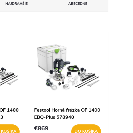
NAJDRAHŠIE
ABECEDNE
 OF 1400
Festool Horná frézka OF 1400
53
EBQ-Plus 578940
€869
 KOŠÍKA
DO KOŠÍKA