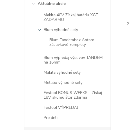
Aktuálne akcie
Makita 40V Získaj batériu XGT
ZADARMO
2
Blum výhodné sety
Blum Tandembox Antaro -
zásuvkové komplety
Blum výpredaj výsuvov TANDEM
na 16mm
i
Makita výhodné sety
i
Metabo výhodné sety
Festool BONUS WEEKS - Získaj
18V akumulátor zdarma
Festool VÝPREDAJ
Pre deti