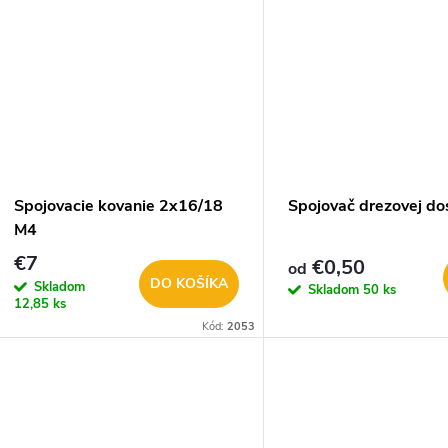
u
k
k
t
t
o
o
v
v
Spojovacie kovanie 2x16/18
Spojovač drezovej do
M4
€7
€0,50
od
DO KOŠÍKA
Skladom
Skladom
50 ks
12,85 ks
Kód:
2053