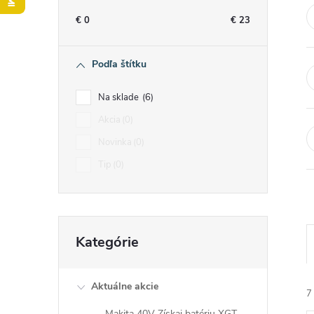
n
€
0
€
23
ý
Podľa štítku
p
Na sklade
6
a
Akcia
0
Novinka
0
n
Tip
0
e
l
Preskočiť
Kategórie
kategórie
Aktuálne akcie
7
Makita 40V Získaj batériu XGT