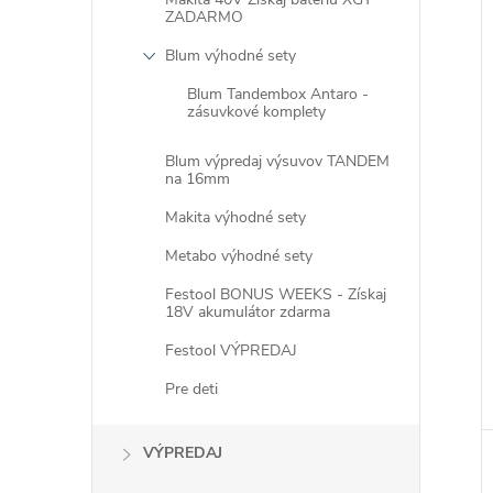
ZADARMO
Blum výhodné sety
Blum Tandembox Antaro -
zásuvkové komplety
i
Blum výpredaj výsuvov TANDEM
i
na 16mm
Makita výhodné sety
Metabo výhodné sety
Festool BONUS WEEKS - Získaj
18V akumulátor zdarma
Festool VÝPREDAJ
Pre deti
VÝPREDAJ