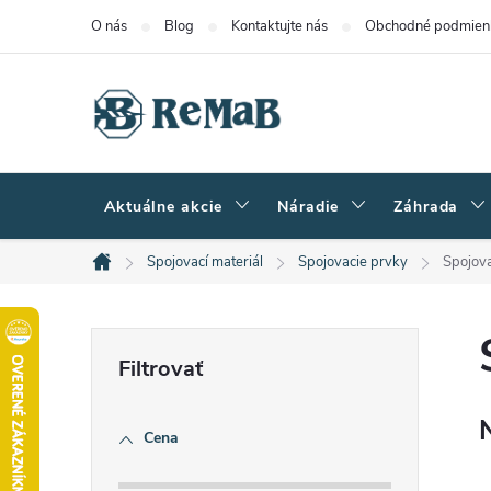
Prejsť
O nás
Blog
Kontaktujte nás
Obchodné podmien
na
obsah
Aktuálne akcie
Náradie
Záhrada
Spojovací materiál
Spojovacie prvky
Spojova
Domov
B
o
Cena
č