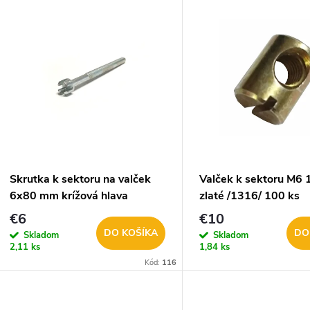
V
e
ý
n
p
e
s
p
p
Skrutka k sektoru na valček
Valček k sektoru M6 
r
6x80 mm krížová hlava
zlaté /1316/ 100 ks
r
€6
€10
o
DO KOŠÍKA
DO
Skladom
Skladom
o
2,11 ks
1,84 ks
d
Kód:
116
d
u