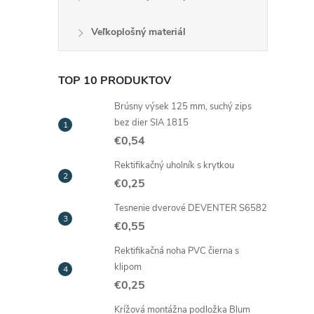
Veľkoplošný materiál
TOP 10 PRODUKTOV
Brúsny výsek 125 mm, suchý zips
i
bez dier SIA 1815
€0,54
Rektifikačný uholník s krytkou
€0,25
r
Tesnenie dverové DEVENTER S6582
€0,55
Rektifikačná noha PVC čierna s
klipom
€0,25
Krížová montážna podložka Blum