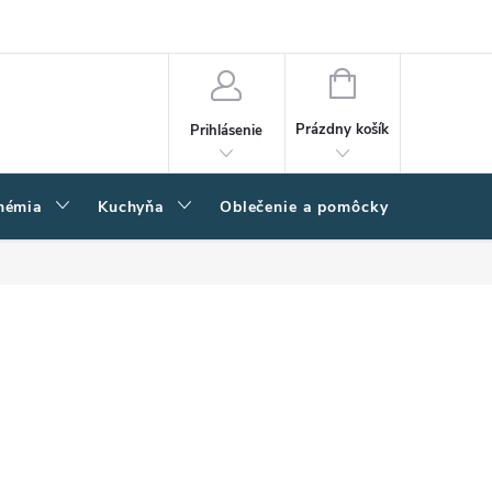
amačný poriadok
Napíšte nám
Moja objednávka
NÁKUPNÝ
KOŠÍK
Prázdny košík
Prihlásenie
hémia
Kuchyňa
Oblečenie a pomôcky
Kľučk