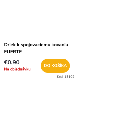
Driek k spojovaciemu kovaniu
FUERTE
€0,90
DO KOŠÍKA
Na objednávku
Kód:
15102
O
v