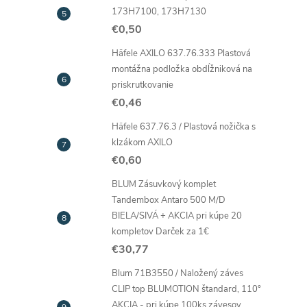
173H7100, 173H7130
€0,50
Häfele AXILO 637.76.333 Plastová
montážna podložka obdĺžniková na
i
priskrutkovanie
€0,46
Häfele 637.76.3 / Plastová nožička s
klzákom AXILO
€0,60
BLUM Zásuvkový komplet
Tandembox Antaro 500 M/D
BIELA/SIVÁ + AKCIA pri kúpe 20
kompletov Darček za 1€
€30,77
Blum 71B3550 / Naložený záves
CLIP top BLUMOTION štandard, 110°
AKCIA - pri kúpe 100ks závesov