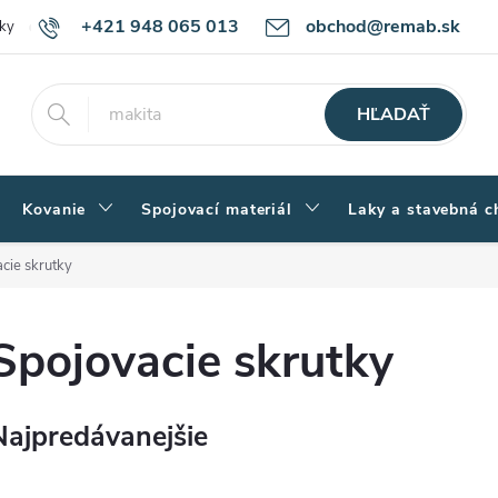
+421 948 065 013
obchod@remab.sk
ky
Podmienky ochrany osobných údajov
Ako nakupovať
Rekl
HĽADAŤ
Kovanie
Spojovací materiál
Laky a stavebná c
cie skrutky
Spojovacie skrutky
Najpredávanejšie