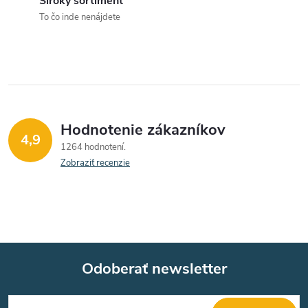
Široký sortiment
p
To čo inde nenájdete
i
s
u
Hodnotenie zákazníkov
4,9
1264 hodnotení
Zobraziť recenzie
Odoberať newsletter
Z