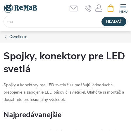
Prejsť
NÁKUPN
KOŠÍK
na
obsah
HĽADAŤ
Osvetlenie
Spojky, konektory pre LED
svetlá
Spojky a konektory pre LED svetlá 🔌 umožňujú jednoduché
prepojenie a zapojenie LED pásov či svietidiel. Uľahčite si montáž a
dosiahnite profesionálny výsledok.
Najpredávanejšie