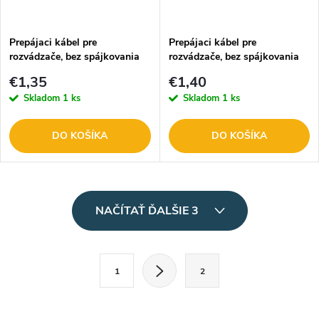
Prepájaci kábel pre
Prepájaci kábel pre
rozvádzače, bez spájkovania
rozvádzače, bez spájkovania
pre AMP+
AMP 132291
€1,35
€1,40
Skladom
1 ks
Skladom
1 ks
DO KOŠÍKA
DO KOŠÍKA
O
NAČÍTAŤ ĎALŠIE 3
v
l
S
1
2
t
á
r
d