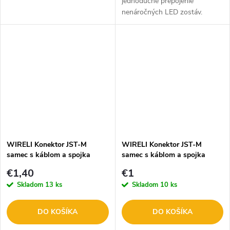
jednoduché prepojenie
nenáročných LED zostáv.
WIRELI Konektor JST-M
WIRELI Konektor JST-M
samec s káblom a spojka
samec s káblom a spojka
8mm 1m 3205305609
8mm, 15cm 3205302609/
€1,40
€1
Skladom
13 ks
Skladom
10 ks
DO KOŠÍKA
DO KOŠÍKA