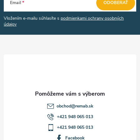
Email
ODOBERAŤ
á
Vložením e-mailu súhlasíte s
podmienkami ochrany osobných
p
údajov
ä
t
i
e
obchod
@
remab.sk
+421 948 065 013
+421 948 065 013
Facebook