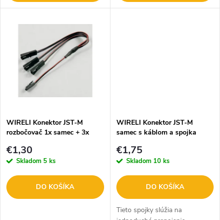
o
d
d
u
u
k
k
t
t
o
o
WIRELI Konektor JST-M
WIRELI Konektor JST-M
rozbočovač 1x samec + 3x
samec s káblom a spojka
v
samica 23cm 3205114609
8mm, 2m 3205308609
v
€1,30
€1,75
Skladom
5 ks
Skladom
10 ks
DO KOŠÍKA
DO KOŠÍKA
Tieto spojky slúžia na