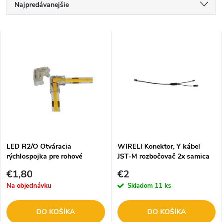
R
Najpredávanejšie
a
Najlacnejšie
V
Najdrahšie
d
ý
Abecedne
e
p
n
i
i
s
e
LED R2/O Otváracia
WIRELI Konektor, Y kábel
rýchlospojka pre rohové
JST-M rozbočovač 2x samica
p
spojenie LED pásov 8 mm
3205120609
p
€1,80
€2
r
Na objednávku
Skladom
11 ks
r
o
DO KOŠÍKA
DO KOŠÍKA