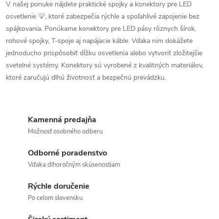
á
V našej ponuke nájdete praktické spojky a konektory pre LED
a
n
osvetlenie 💡, ktoré zabezpečia rýchle a spoľahlivé zapojenie bez
k
spájkovania. Ponúkame konektory pre LED pásy rôznych šírok,
c
o
rohové spojky, T-spoje aj napájacie káble. Vďaka nim dokážete
i
jednoducho prispôsobiť dĺžku osvetlenia alebo vytvoriť zložitejšie
v
svetelné systémy. Konektory sú vyrobené z kvalitných materiálov,
a
e
ktoré zaručujú dlhú životnosť a bezpečnú prevádzku.
n
p
i
e
r
Kamenná predajňa
v
Možnosť osobného odberu
k
Odborné poradenstvo
Vďaka dlhoročným skúsenostiam
y
Rýchle doručenie
v
Po celom slovensku
ý