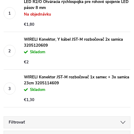
LED R2/O Otváracia rýchlospojka pre rohové spojenie LED
pásov 8 mm
Na objednávku
€1,80
WIRELI Konektor, Y kábel JST-M rozbočovač 2x samica
3205120609
Skladom
€2
WIRELI Konektor JST-M rozbočovač 1x samec + 3x samica
23cm 3205114609
Skladom
€1,30
Filtrovať