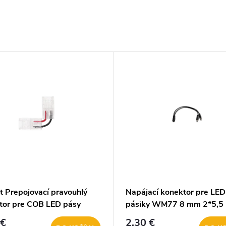
t Prepojovací pravouhlý
Napájací konektor pre LED
tor pre COB LED pásy
pásiky WM77 8 mm 2*5,5
 1ks
 €
2,30 €