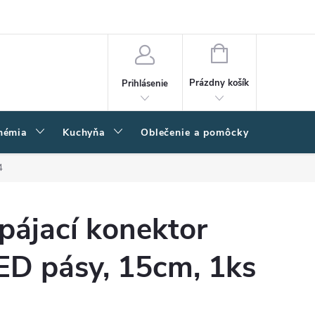
amačný poriadok
Napíšte nám
Moja objednávka
NÁKUPNÝ
KOŠÍK
Prázdny košík
Prihlásenie
hémia
Kuchyňa
Oblečenie a pomôcky
Kľučk
4
pájací konektor
ED pásy, 15cm, 1ks