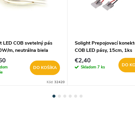
ht LED COB svetelný pás
Solight Prepojovací konekt
0W/m, neutrálna biela
COB LED pásy, 15cm, 1ks
17
WM92
60
€2,40
DO KO
adom
Skladom
7 ks
DO KOŠÍKA
ie
Kód:
32420