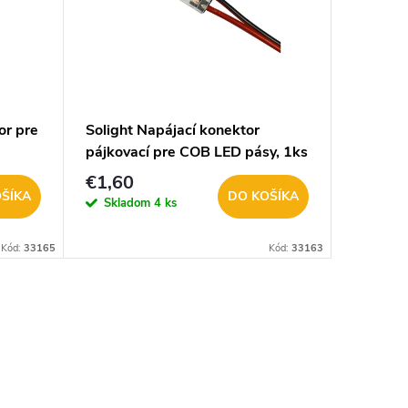
or pre
Solight Napájací konektor
Solight
pájkovací pre COB LED pásy, 1ks
konekto
WM91
WM93 
€1,60
€1,90
ŠÍKA
DO KOŠÍKA
Skladom
4 ks
Na objed
Kód:
33165
Kód:
33163