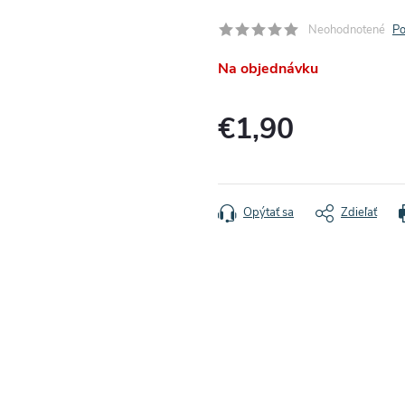
Neohodnotené
Po
Na objednávku
€1,90
Jednotková
cena:
Opýtať sa
Zdieľať