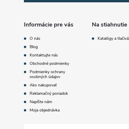
p
ä
Informácie pre vás
Na stiahnutie
t
O nás
Katalógy a tlačivá
Blog
i
Kontaktujte nás
Obchodné podmienky
e
Podmienky ochrany
osobných údajov
Ako nakupovať
Reklamačný poriadok
Napíšte nám
Moja objednávka