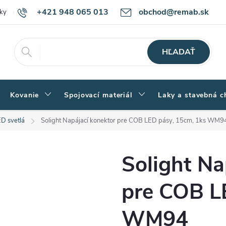
+421 948 065 013
obchod@remab.sk
ky
Podmienky ochrany osobných údajov
Ako nakupovať
Rekl
HĽADAŤ
Kovanie
Spojovací materiál
Laky a stavebná c
ED svetlá
Solight Napájací konektor pre COB LED pásy, 15cm, 1ks WM9
Solight Na
pre COB L
WM94