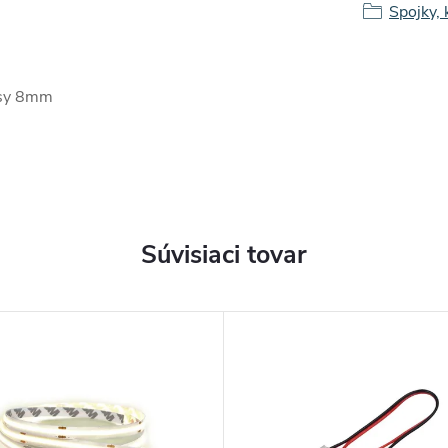
Spojky, 
ásy 8mm
Súvisiaci tovar