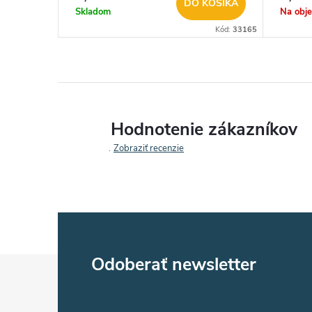
DO KOŠÍKA
Skladom
Na obj
Kód:
33165
Hodnotenie zákazníkov
Zobraziť recenzie
Z
Odoberať newsletter
á