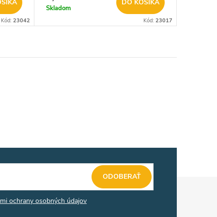
OŠÍKA
DO KOŠÍKA
Skladom
Kód:
23042
Kód:
23017
ODOBERAŤ
mi ochrany osobných údajov