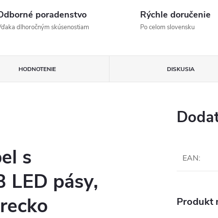
Odborné poradenstvo
Rýchle doručenie
Vďaka dlhoročným skúsenostiam
Po celom slovensku
HODNOTENIE
DISKUSIA
Dodat
el s
EAN
:
 LED pásy,
vrecko
Produkt n