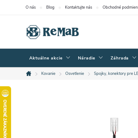
Prejsť
O nás
Blog
Kontaktujte nás
Obchodné podmien
na
obsah
Aktuálne akcie
Náradie
Záhrada
Kovanie
Osvetlenie
Spojky, konektory pre L
Domov