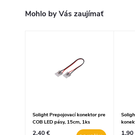
Mohlo by Vás zaujímať
Solight Prepojovací konektor pre
Soligh
COB LED pásy, 15cm, 1ks
konek
WM92
WM93
2,40 €
1,90