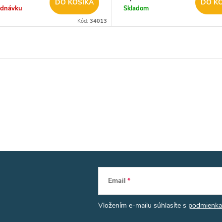
DO KOŠÍKA
DO K
ednávku
Skladom
Kód:
34013
Email
Vložením e-mailu súhlasíte s
podmienka