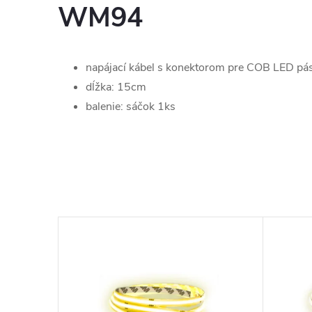
WM94
napájací kábel s konektorom pre COB LED p
dĺžka: 15cm
balenie: sáčok 1ks