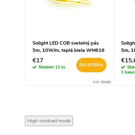
ktor
Solight LED COB svetelný pás
Solig
 1ks,
5m, 10W/m, teplá biela WM616
5m, 1
WM6
€17
€15,
KOŠÍKA
DO KOŠÍKA
Skladom
13 ks
Skl
3 balen
Kód:
34012
Kód:
33162
High-contrast mode