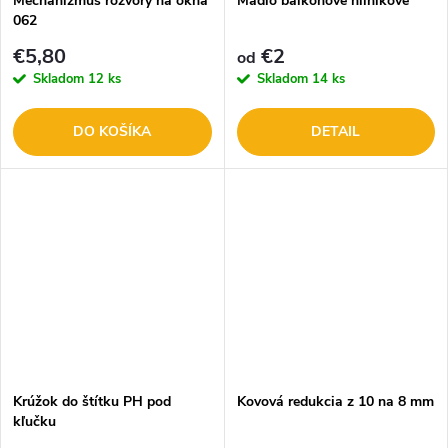
Mechanizmus rozvory na okná
Madlo balkónové hliníkové
062
€5,80
€2
od
Skladom
12 ks
Skladom
14 ks
DO KOŠÍKA
DETAIL
Krúžok do štítku PH pod
Kovová redukcia z 10 na 8 mm
kľučku