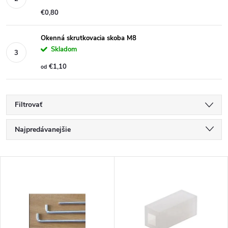
€0,80
Okenná skrutkovacia skoba M8
Skladom
€1,10
od
Filtrovať
R
Najpredávanejšie
a
Najlacnejšie
V
Najdrahšie
d
ý
Abecedne
e
p