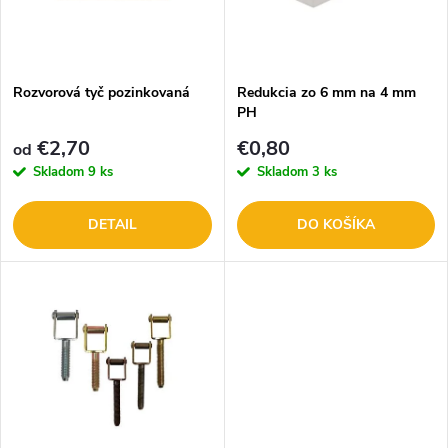
n
i
i
s
e
Rozvorová tyč pozinkovaná
Redukcia zo 6 mm na 4 mm
PH
p
p
€2,70
€0,80
od
r
Skladom
9 ks
Skladom
3 ks
r
o
DETAIL
DO KOŠÍKA
o
d
d
u
u
k
k
t