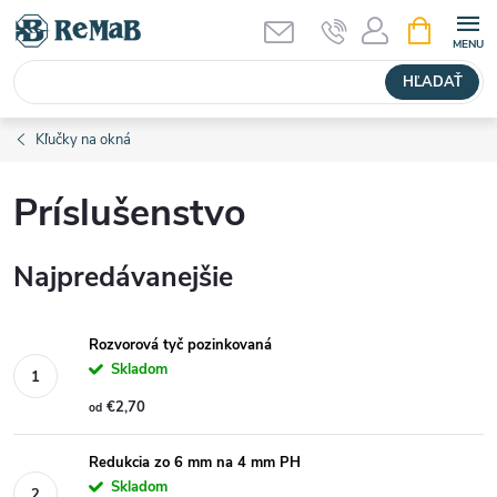
Prejsť
NÁKUPN
KOŠÍK
na
obsah
HĽADAŤ
Kľučky na okná
Príslušenstvo
Najpredávanejšie
Rozvorová tyč pozinkovaná
Skladom
€2,70
od
Redukcia zo 6 mm na 4 mm PH
Skladom