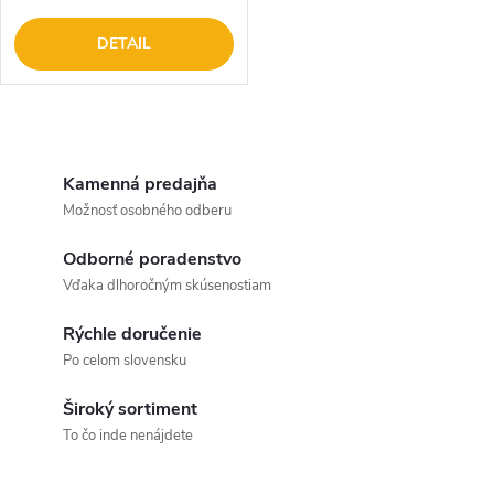
DETAIL
O
v
Kamenná predajňa
Možnosť osobného odberu
l
Odborné poradenstvo
á
Vďaka dlhoročným skúsenostiam
d
Rýchle doručenie
a
Po celom slovensku
c
Široký sortiment
To čo inde nenájdete
i