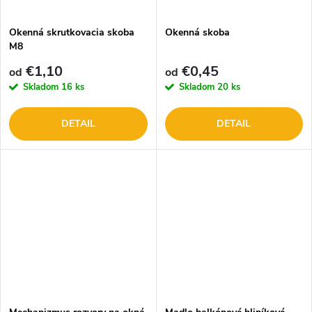
t
o
o
Okenná skrutkovacia skoba
Okenná skoba
M8
v
v
€1,10
€0,45
od
od
Skladom
16 ks
Skladom
20 ks
DETAIL
DETAIL