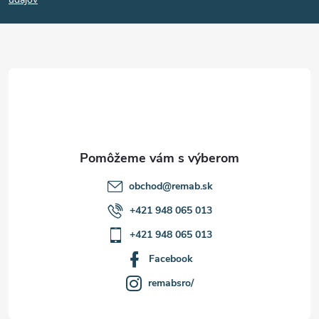
p
ä
t
i
e
obchod
@
remab.sk
+421 948 065 013
+421 948 065 013
Facebook
remabsro/