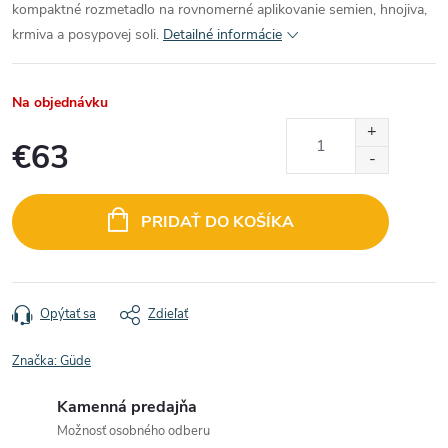
kompaktné rozmetadlo na rovnomerné aplikovanie semien, hnojiva,
krmiva a posypovej soli.
Detailné informácie
Na objednávku
€63
Jednotková
cena:
PRIDAŤ DO KOŠÍKA
Opýtať sa
Zdieľať
Značka:
Güde
Kamenná predajňa
Možnosť osobného odberu