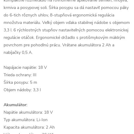
kompaktné rozmetadlo na rovnomerné aplikovanie semien, hnojiva,
krmiva a posypovej soli. Šírka posypu sa dá nastaviť pomocou páky
do 6-tich rôznych uhlov, 8-stupňová ergonomická regulácia
množstva materiálu. Veľký objem vďaka stabilnej nádobe s objemom
3,3 l. 6 rýchlostných stupňov nastaviteľných pomocou elektronickej
regulácie otáčok. Ergonomické držadlo s protišmykovým mäkkým
povrchom pre pohodlnú prácu. Vrátane akumulátora 2 Ah a
nabíjačky 0,5 A.
Napájacie napätie: 18 V
Trieda ochrany: III
Šírka posypu: 5 m
Objem nádoby: 3,3 l
Akumulátor:
Napätie akumulátora: 18 V
Typ akumulátora: Li-Ion
Kapacita akumulátora: 2 Ah