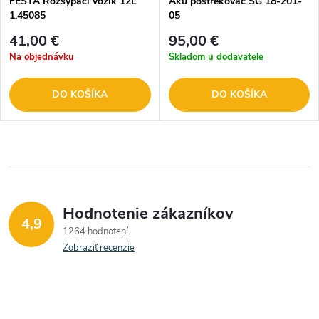
FESTA Rozsýpací vozík 12L
Aku postrekovač SG 18-201-
1.45085
05
41,00 €
95,00 €
Na objednávku
Skladom u dodavatele
DO KOŠÍKA
DO KOŠÍKA
Hodnotenie zákazníkov
4,9
1264 hodnotení
Zobraziť recenzie