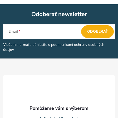
Odoberať newsletter
Z
Email
ODOBERAŤ
á
Vložením e-mailu súhlasíte s
podmienkami ochrany osobných
p
údajov
ä
t
i
e