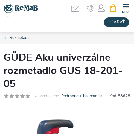
Prejsť
NÁKUPN
KOŠÍK
na
obsah
HĽADAŤ
Rozmetadlá
GÜDE Aku univerzálne
rozmetadlo GUS 18-201-
05
Neohodnotené
Podrobnosti hodnotenia
Kód:
58628