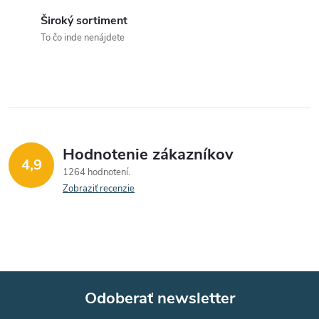
p
i
Široký sortiment
e
r
To čo inde nenájdete
v
k
y
v
Hodnotenie zákazníkov
4,9
1264 hodnotení
ý
Zobraziť recenzie
p
i
s
u
Odoberať newsletter