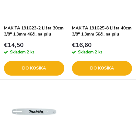
n
i
i
s
e
MAKITA 191G23-2 Lišta 30cm
MAKITA 191G25-8 Lišta 40cm
3/8" 1,3mm 46čl. na pílu
3/8" 1,3mm 56čl. na pílu
p
p
€14,50
€16,60
r
Skladom
2 ks
Skladom
2 ks
r
o
DO KOŠÍKA
DO KOŠÍKA
o
d
d
u
u
k
k
t