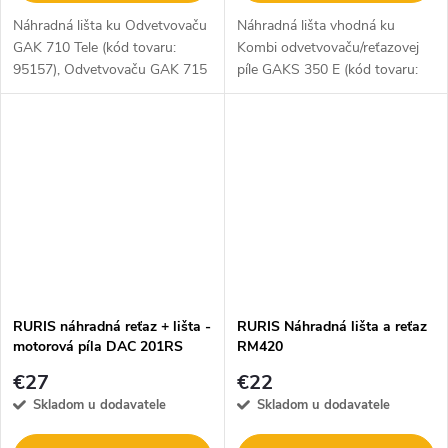
Náhradná lišta ku Odvetvovaču
Náhradná lišta vhodná ku
GAK 710 Tele (kód tovaru:
Kombi odvetvovaču/reťazovej
95157), Odvetvovaču GAK 715
píle GAKS 350 E (kód tovaru:
Tele (kód tovaru: 95163),
95167).
Záhradníckej sade 2v1 800 W
(kód tovaru: 95165).
RURIS náhradná reťaz + lišta -
RURIS Náhradná lišta a reťaz
motorová píla DAC 201RS
RM420
€27
€22
Skladom u dodavatele
Skladom u dodavatele