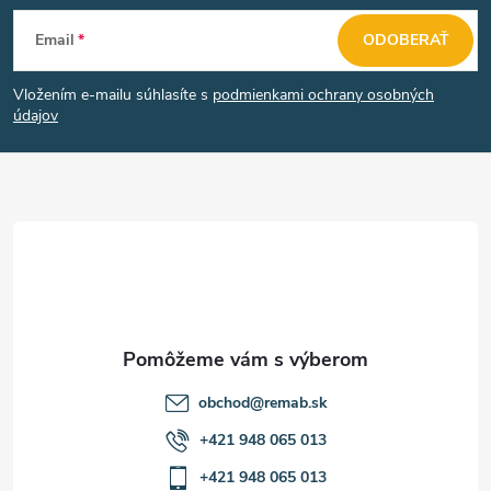
Z
Email
ODOBERAŤ
á
Vložením e-mailu súhlasíte s
podmienkami ochrany osobných
p
údajov
ä
t
i
e
obchod
@
remab.sk
+421 948 065 013
+421 948 065 013