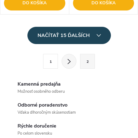
DO KOŠÍKA
DO KOŠÍKA
O
NAČÍTAŤ 15 ĎALŠÍCH
v
l
S
1
2
t
á
r
d
á
Kamenná predajňa
a
n
Možnosť osobného odberu
k
c
Odborné poradenstvo
o
Vďaka dlhoročným skúsenostiam
i
v
a
Rýchle doručenie
e
Po celom slovensku
n