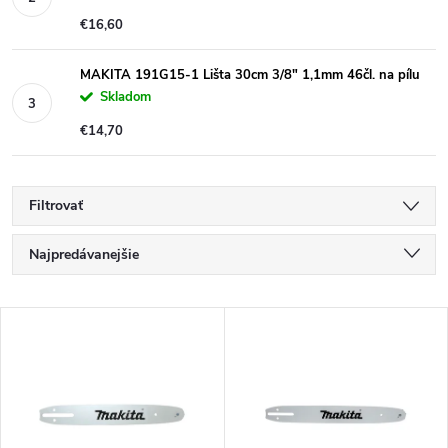
€16,60
MAKITA 191G15-1 Lišta 30cm 3/8" 1,1mm 46čl. na pílu
Skladom
€14,70
Filtrovať
R
Najpredávanejšie
a
Najlacnejšie
V
Najdrahšie
d
ý
Abecedne
e
p