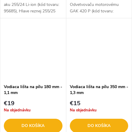
aku 255/24 Li-ion (kód tovaru:
Odvetvovaču motorovému
95685), Hlave reznej 255/25
GAK 420 P (kód tovaru:
ASK (kód tovaru: 95615), Güde
95160).
Záhradnej sade 4v1 GPS 1000
(kód tovaru: 95193),...
Vodiaca lišta na pílu 180 mm -
Vodiaca lišta na pílu 350 mm -
1,1 mm
1,3 mm
€19
€15
Na objednávku
Na objednávku
DO KOŠÍKA
DO KOŠÍKA