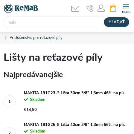
Prejsť
NÁKUPN
KOŠÍK
na
obsah
HĽADAŤ
Príslušenstvo pre reťazové píly
Lišty na reťazové píly
Najpredávanejšie
MAKITA 191G23-2 Lišta 30cm 3/8" 1,3mm 46čl. na pílu
Skladom
€14,50
MAKITA 191G25-8 Lišta 40cm 3/8" 1,3mm 56čl. na pílu
Skladom