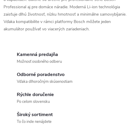
l
Professional aj pre domáce náradie. Moderná Li-ion technológia
á
zaisťuje dlhú životnosť, nízku hmotnosť a minimálne samovybíjanie.
Vďaka kompatibilite v rámci platformy Bosch môžete jeden
d
akumulátor používať vo viacerých zariadeniach.
a
c
Kamenná predajňa
i
Možnosť osobného odberu
e
Odborné poradenstvo
Vďaka dlhoročným skúsenostiam
p
Rýchle doručenie
r
Po celom slovensku
v
Široký sortiment
k
To čo inde nenájdete