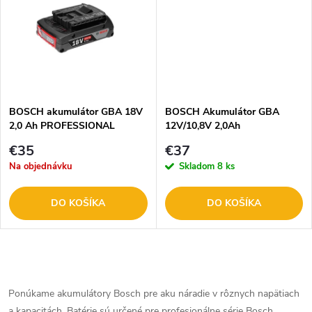
u
k
k
t
t
o
o
BOSCH akumulátor GBA 18V
BOSCH Akumulátor GBA
2,0 Ah PROFESSIONAL
12V/10,8V 2,0Ah
v
v
€35
€37
Na objednávku
Skladom
8 ks
DO KOŠÍKA
DO KOŠÍKA
O
v
Ponúkame akumulátory Bosch pre aku náradie v rôznych napätiach
a kapacitách. Batérie sú určené pre profesionálne série Bosch