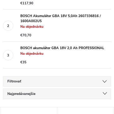
€117,90
BOSCH Akumulátor GBA 18V 5,0Ah 2607336816 /
1600A002U5
Na objednávku
€70,70
BOSCH akumulátor GBA 18V 2,0 Ah PROFESSIONAL
Na objednávku
€35
Filtrovať
R
Najpredávanejšie
a
Najlacnejšie
V