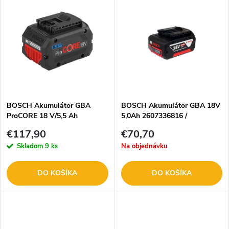
Najdrahšie
d
ý
Abecedne
e
p
n
i
i
s
e
BOSCH Akumulátor GBA
BOSCH Akumulátor GBA 18V
ProCORE 18 V/5,5 Ah
5,0Ah 2607336816 /
p
Professional - 1600A02149
1600A002U5
p
€117,90
€70,70
r
Skladom
9 ks
Na objednávku
r
o
DO KOŠÍKA
DO KOŠÍKA
o
d
d
u