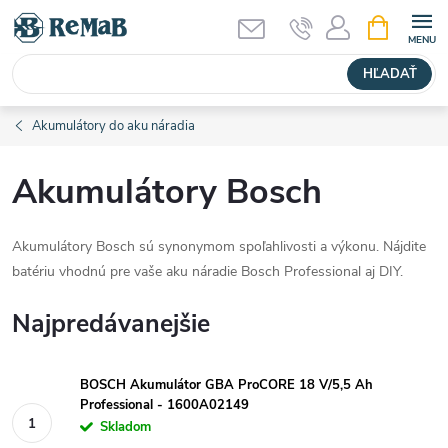
Prejsť
NÁKUPN
KOŠÍK
na
obsah
HĽADAŤ
Akumulátory do aku náradia
Akumulátory Bosch
Akumulátory Bosch sú synonymom spoľahlivosti a výkonu. Nájdite
batériu vhodnú pre vaše aku náradie Bosch Professional aj DIY.
Najpredávanejšie
BOSCH Akumulátor GBA ProCORE 18 V/5,5 Ah
Professional - 1600A02149
Skladom