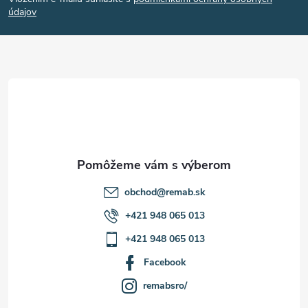
p
údajov
ä
t
i
e
obchod
@
remab.sk
+421 948 065 013
+421 948 065 013
Facebook
remabsro/