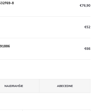
632F69-8
€76,90
€52
891886
€66
NAJDRAHŠIE
ABECEDNE