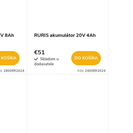
0V 8Ah
RURIS akumulátor 20V 4Ah
€51
 KOŠÍKA
DO KOŠÍKA
Skladom u
dodavatele
d:
2800ER2024
Kód:
2400ER2024