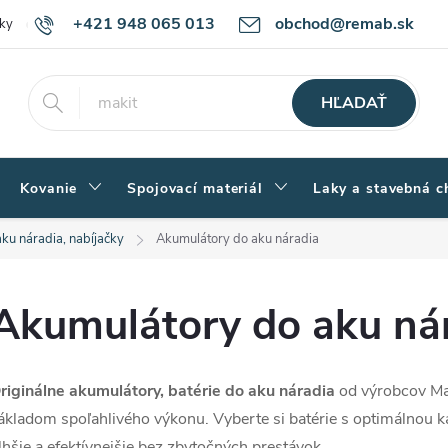
+421 948 065 013
obchod@remab.sk
ky
Podmienky ochrany osobných údajov
Ako nakupovať
Rekl
HĽADAŤ
Kovanie
Spojovací materiál
Laky a stavebná c
aku náradia, nabíjačky
Akumulátory do aku náradia
Akumulátory do aku ná
riginálne akumulátory, batérie do aku náradia
od výrobcov Mak
ákladom spoľahlivého výkonu. Vyberte si batérie s optimálnou 
lhšie a efektívnejšie bez zbytočných prestávok.