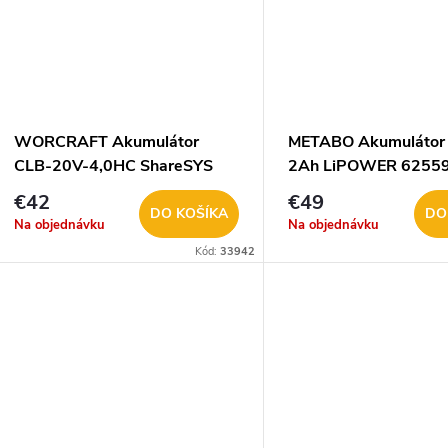
WORCRAFT Akumulátor
METABO Akumulátor 
CLB-20V-4,0HC ShareSYS
2Ah LiPOWER 6255
S20Li 1130884
€42
€49
DO KOŠÍKA
DO
Na objednávku
Na objednávku
Kód:
33942