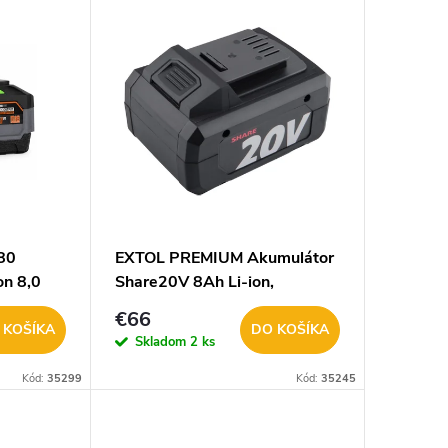
80
EXTOL PREMIUM Akumulátor
on 8,0
Share20V 8Ah Li-ion,
8891886
€66
 KOŠÍKA
DO KOŠÍKA
Skladom
2 ks
Kód:
35299
Kód:
35245