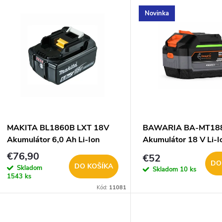
V
Novinka
e
ý
n
p
e
s
p
p
MAKITA BL1860B LXT 18V
BAWARIA BA-MT18
r
Akumulátor 6,0 Ah Li-Ion
Akumulátor 18 V Li-I
r
632F69-8
Ah
€76,90
€52
o
DO
DO KOŠÍKA
Skladom
Skladom
10 ks
o
1543 ks
d
Kód:
11081
d
u