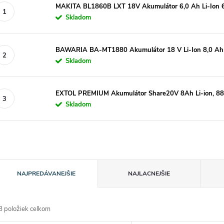
MAKITA BL1860B LXT 18V Akumulátor 6,0 Ah Li-Ion 
Skladom
BAWARIA BA-MT1880 Akumulátor 18 V Li-Ion 8,0 Ah
Skladom
EXTOL PREMIUM Akumulátor Share20V 8Ah Li-ion, 8
Skladom
R
NAJPREDÁVANEJŠIE
NAJLACNEJŠIE
a
8
položiek celkom
d