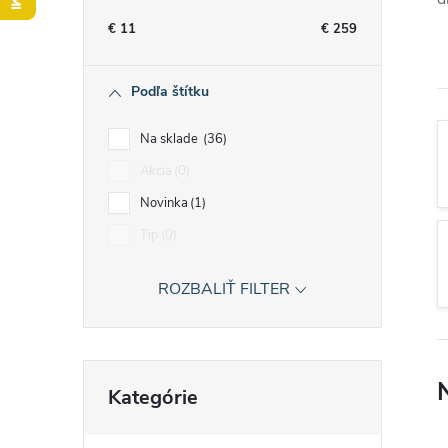
n
€
11
€
259
ý
Podľa štítku
p
Na sklade
36
a
Akcia
0
Novinka
1
n
Tip
0
e
ROZBALIŤ FILTER
l
Preskočiť
Kategórie
kategórie