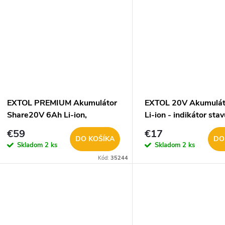
u
k
k
t
t
o
o
v
v
EXTOL PREMIUM Akumulátor
EXTOL 20V Akumulát
Share20V 6Ah Li-ion,
Li-ion - indikátor stav
8891885
402483
€59
€17
DO KOŠÍKA
DO
Skladom
2 ks
Skladom
2 ks
Kód:
35244