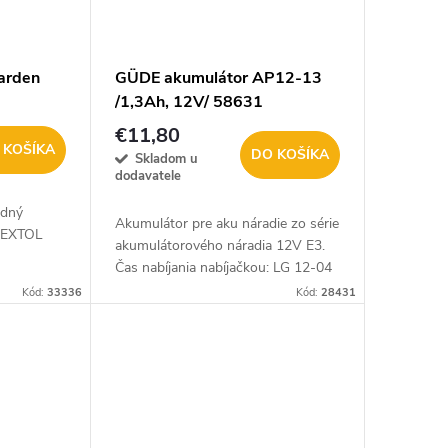
arden
GÜDE akumulátor AP12-13
/1,3Ah, 12V/ 58631
€11,80
 KOŠÍKA
DO KOŠÍKA
Skladom u
dodavatele
odný
Akumulátor pre aku náradie zo série
e EXTOL
akumulátorového náradia 12V E3.
Čas nabíjania nabíjačkou: LG 12-04
(obj. číslo: 58634) - 268 min, LG 12-
Kód:
33336
Kód:
28431
20 (obj. číslo: 58635) - 47 min.