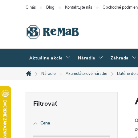
Prejsť
O nás
Blog
Kontaktujte nás
Obchodné podmien
na
obsah
Aktuálne akcie
Náradie
Záhrada
Náradie
Akumulátorové náradie
Batérie do 
Domov
B
o
O
Cena
č
z
d