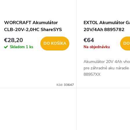
WORCRAFT Akumulátor
EXTOL Akumulátor G
CLB-20V-2,0HC ShareSYS
20V/4Ah 8895782
1130883
€28,20
€64
DO KOŠÍKA
DO
Skladom
1 ks
Na objednávku
Akumulátor 20V 4Ah vh
pre záhradné aku náradi
88957XX
Kód:
33647