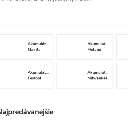
Akumulátory
Akumulátory
Makita
Metabo
Akumulátory
Akumulátory
Festool
Milwaukee
Najpredávanejšie