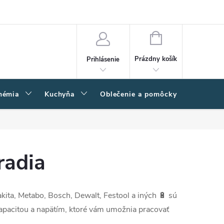
amačný poriadok
Napíšte nám
Moja objednávka
NÁKUPNÝ
KOŠÍK
Prázdny košík
Prihlásenie
hémia
Kuchyňa
Oblečenie a pomôcky
Kľučk
radia
ita, Metabo, Bosch, Dewalt, Festool a iných 🔋 sú
kapacitou a napätím, ktoré vám umožnia pracovať