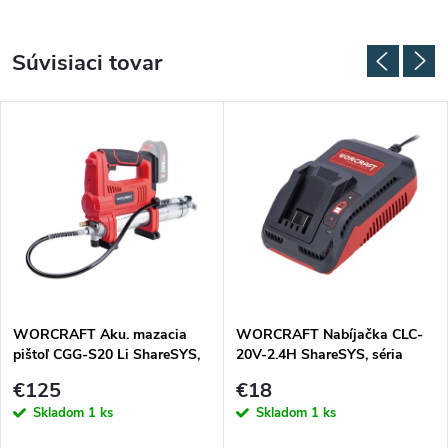
Súvisiaci tovar
WORCRAFT Aku. mazacia
WORCRAFT Nabíjačka CLC-
pištoľ CGG-S20 Li ShareSYS,
20V-2.4H ShareSYS, séria
20V 213961
S20Li 1130764
€125
€18
Skladom
1 ks
Skladom
1 ks