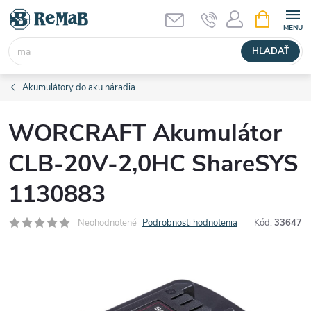
Prejsť
NÁKUPN
KOŠÍK
na
obsah
HĽADAŤ
Akumulátory do aku náradia
WORCRAFT Akumulátor
CLB-20V-2,0HC ShareSYS
1130883
Neohodnotené
Podrobnosti hodnotenia
Kód:
33647