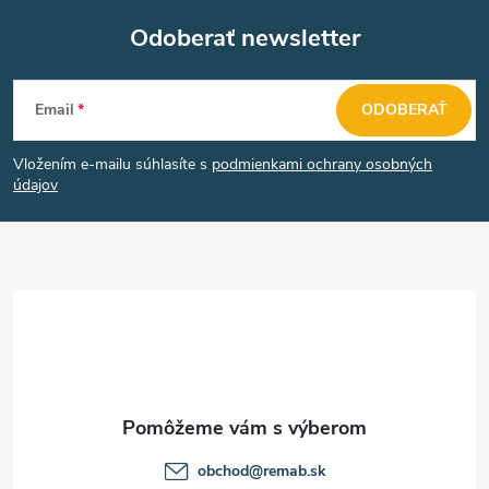
Odoberať newsletter
Z
Email
ODOBERAŤ
á
Vložením e-mailu súhlasíte s
podmienkami ochrany osobných
p
údajov
ä
t
i
e
obchod
@
remab.sk