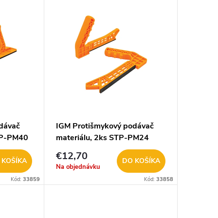
dávač
IGM Protišmykový podávač
TP-PM40
materiálu, 2ks STP-PM24
€12,70
 KOŠÍKA
DO KOŠÍKA
Na objednávku
Kód:
33859
Kód:
33858