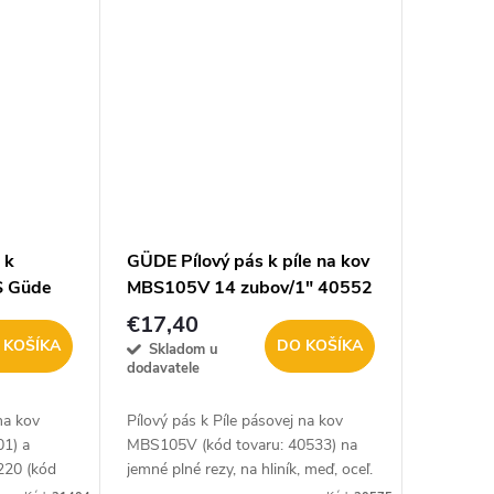
 k
GÜDE Pílový pás k píle na kov
S Güde
MBS105V 14 zubov/1" 40552
€17,40
 KOŠÍKA
DO KOŠÍKA
Skladom u
dodavatele
na kov
Pílový pás k Píle pásovej na kov
01) a
MBS105V (kód tovaru: 40533) na
220 (kód
jemné plné rezy, na hliník, meď, oceľ.
materiálu