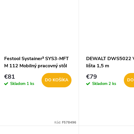
u
k
k
t
t
o
o
v
Festool Systainer³ SYS3-MFT
DEWALT DWS5022 V
v
M 112 Mobilný pracovný stôl
lišta 1,5 m
€81
€79
DO KOŠÍKA
DO
Skladom
1 ks
Skladom
2 ks
Kód:
F578496