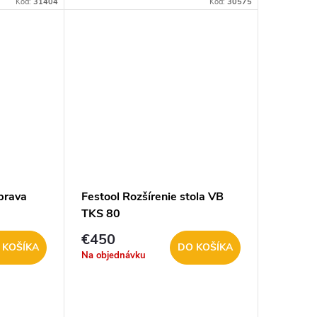
Kód:
31404
Kód:
30575
, ušľachtilú
prava
Festool Rozšírenie stola VB
TKS 80
€450
 KOŠÍKA
DO KOŠÍKA
Na objednávku