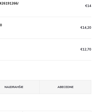
7426191266/
€14
40
€14,20
€12,70
NAJDRAHŠIE
ABECEDNE