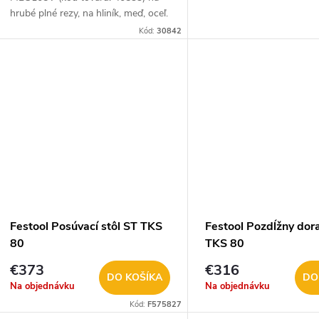
hrubé plné rezy, na hliník, meď, oceľ.
Kód:
30842
Festool Posúvací stôl ST TKS
Festool Pozdĺžny dor
80
TKS 80
€373
€316
DO KOŠÍKA
DO
Na objednávku
Na objednávku
Kód:
F575827