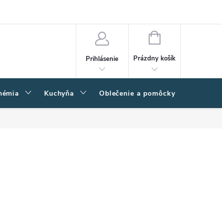
amačný poriadok
Napíšte nám
Moja objednávka
NÁKUPNÝ
KOŠÍK
Prázdny košík
Prihlásenie
hémia
Kuchyňa
Oblečenie a pomôcky
Kľučk