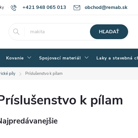
+421 948 065 013
obchod@remab.sk
ky
Podmienky ochrany osobných údajov
Ako nakupovať
Rekl
HĽADAŤ
Kovanie
Spojovací materiál
Laky a stavebná c
rické píly
Príslušenstvo k pílam
Príslušenstvo k pílam
Najpredávanejšie