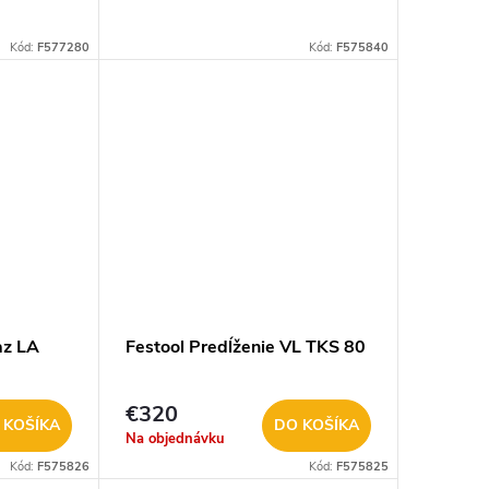
Kód:
F577280
Kód:
F575840
az LA
Festool Predĺženie VL TKS 80
€320
 KOŠÍKA
DO KOŠÍKA
Na objednávku
Kód:
F575826
Kód:
F575825