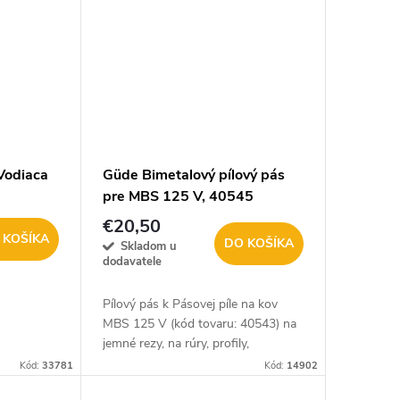
odiaca
Güde Bimetalový pílový pás
pre MBS 125 V, 40545
€20,50
 KOŠÍKA
DO KOŠÍKA
Skladom u
dodavatele
Pílový pás k Pásovej píle na kov
MBS 125 V (kód tovaru: 40543) na
jemné rezy, na rúry, profily,
ušľachtilú oceľ.
Kód:
33781
Kód:
14902