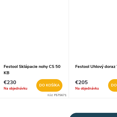
Festool Sklápacie nohy CS 50
Festool Uhlový dora
KB
€230
€205
DO KOŠÍKA
DO
Na objednávku
Na objednávku
Kód:
F575671