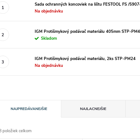
Sada ochranných koncoviek na lištu FESTOOL FS /590
Na objednávku
IGM Protišmykový podávač materiálu 405mm STP-PM
Skladom
IGM Protišmykový podávač materiálu, 2ks STP-PM24
Na objednávku
R
NAJPREDÁVANEJŠIE
NAJLACNEJŠIE
a
8
položiek celkom
d