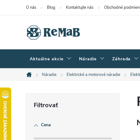
Prejsť
O nás
Blog
Kontaktujte nás
Obchodné podmien
na
obsah
Aktuálne akcie
Náradie
Záhrada
Náradie
Elektrické a motorové náradie
Elekt
Domov
B
o
Cena
č