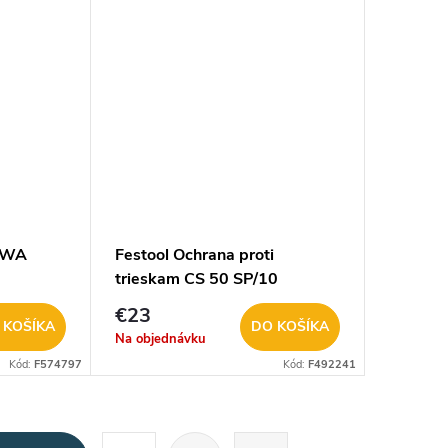
z WA
Festool Ochrana proti
trieskam CS 50 SP/10
€23
 KOŠÍKA
DO KOŠÍKA
Na objednávku
Kód:
F574797
Kód:
F492241
S