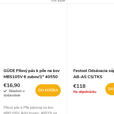
Kód:
8109
do 50 mm, na rúry, profily
oceľ, na...
GÜDE Pílový pás k píle na kov
Festool Odsávacia sú
MBS105V 6 zubov/1" 40550
AB-AS CS/TKS
€16,90
€118
DO
DO KOŠÍKA
Skladom u
Na objednávku
dodavatele
Pílový pás k Píle pásovej na kov
MBS105V (kód tovaru: 40533) na