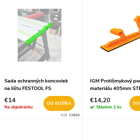
V
e
ý
n
p
e
s
p
p
Sada ochranných koncoviek
IGM Protišmykový po
r
na lištu FESTOOL FS
materiálu 405mm S
r
/5907426191266/
€14
€14,20
o
DO KOŠÍKA
DO
Na objednávku
Skladom
2 ks
o
Kód:
33868
d
d
u