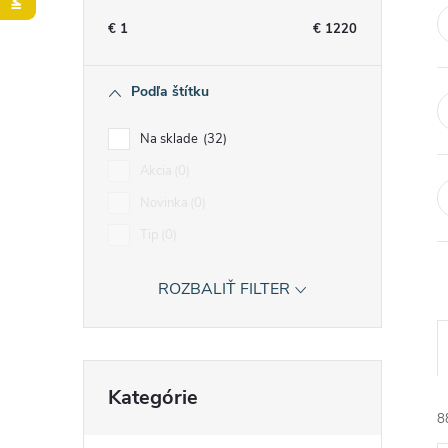
n
€
1
€
1220
ý
Podľa štítku
p
Na sklade
32
a
Akcia
0
Novinka
0
n
Tip
0
e
ROZBALIŤ FILTER
l
Preskočiť
Kategórie
kategórie
8