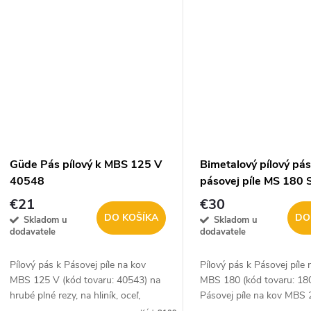
Güde Pás pílový k MBS 125 V
Bimetalový pílový pás
40548
pásovej píle MS 180 
1805
€21
€30
DO KOŠÍKA
DO
Skladom u
Skladom u
dodavatele
dodavatele
Pílový pás k Pásovej píle na kov
Pílový pás k Pásovej píle 
MBS 125 V (kód tovaru: 40543) na
MBS 180 (kód tovaru: 18
hrubé plné rezy, na hliník, oceľ,
Pásovej píle na kov MBS 
ušľachtilú oceľ.
tovaru: 1807) na rezanie 