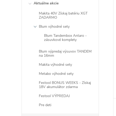
Aktuálne akcie
Makita 40V Získaj batériu XGT
ZADARMO
Blum výhodné sety
i
Blum Tandembox Antaro -
i
zásuvkové komplety
Blum výpredaj výsuvov TANDEM
na 16mm
Makita výhodné sety
Metabo výhodné sety
Festool BONUS WEEKS - Získaj
18V akumulátor zdarma
Festool VÝPREDAJ
Pre deti