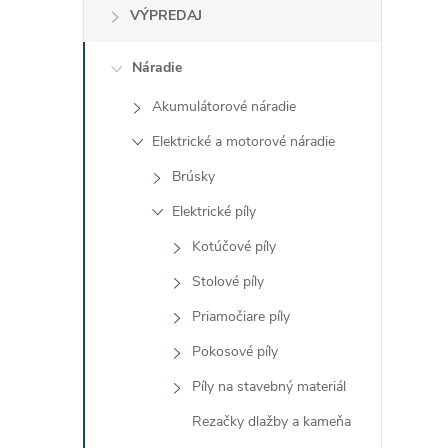
VÝPREDAJ
Náradie
i
Akumulátorové náradie
Elektrické a motorové náradie
Brúsky
Elektrické píly
r
Kotúčové píly
Stolové píly
Priamočiare píly
Pokosové píly
Píly na stavebný materiál
Rezačky dlažby a kameňa