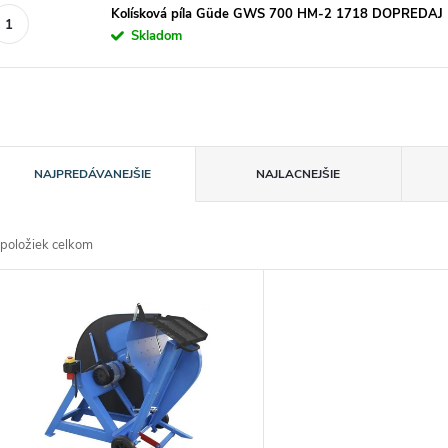
Kolísková píla Güde GWS 700 HM-2 1718 DOPREDAJ
Skladom
R
NAJPREDÁVANEJŠIE
NAJLACNEJŠIE
a
položiek celkom
d
V
e
ý
n
p