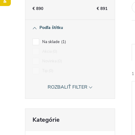
n
€
890
€
891
ý
Podľa štítku
p
Na sklade
1
a
Akcia
0
Novinka
0
n
Tip
0
1
e
ROZBALIŤ FILTER
l
Preskočiť
Kategórie
kategórie
i
i