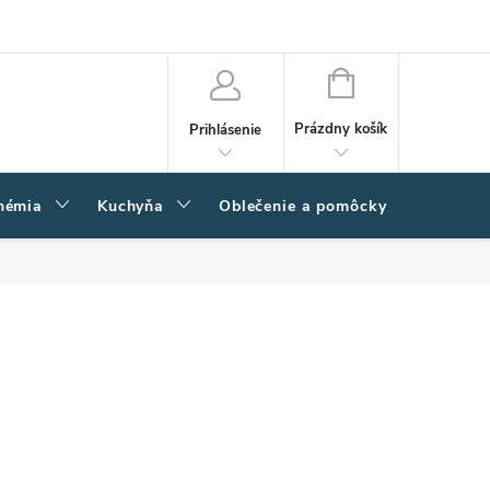
amačný poriadok
Napíšte nám
Moja objednávka
NÁKUPNÝ
KOŠÍK
Prázdny košík
Prihlásenie
hémia
Kuchyňa
Oblečenie a pomôcky
Kľučk