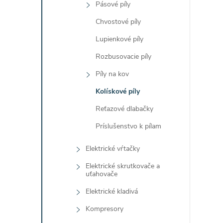
Pásové píly
Chvostové píly
i
Lupienkové píly
Rozbusovacie píly
Píly na kov
Kolískové píly
Reťazové dlabačky
Príslušenstvo k pílam
Elektrické vŕtačky
Elektrické skrutkovače a
uťahovače
Elektrické kladivá
Kompresory