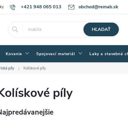
+421 948 065 013
obchod@remab.sk
ky
Podmienky ochrany osobných údajov
Ako nakupovať
Rekl
HĽADAŤ
Kovanie
Spojovací materiál
Laky a stavebná c
rické píly
Kolískové píly
Kolískové píly
Najpredávanejšie