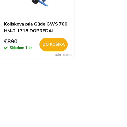
e
s
p
p
Kolísková píla Güde GWS 700
r
HM-2 1718 DOPREDAJ
r
€890
o
DO KOŠÍKA
Skladom
1 ks
o
Kód:
26055
d
d
u
O
u
k
v
k
t
t
á
o
o
d