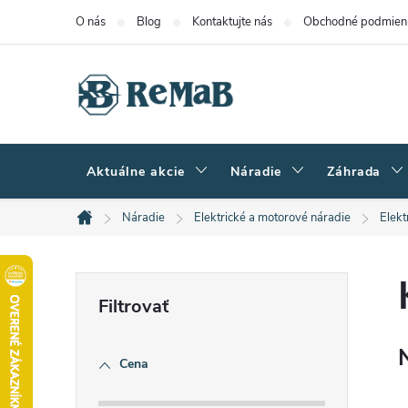
Prejsť
O nás
Blog
Kontaktujte nás
Obchodné podmien
na
obsah
Aktuálne akcie
Náradie
Záhrada
Náradie
Elektrické a motorové náradie
Elekt
Domov
B
o
Cena
č