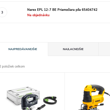
Narex EPL 12-7 BE Priamočiara píla 65404742
Na objednávku
R
NAJPREDÁVANEJŠIE
NAJLACNEJŠIE
a
2
položiek celkom
d
V
e
ý
n
p