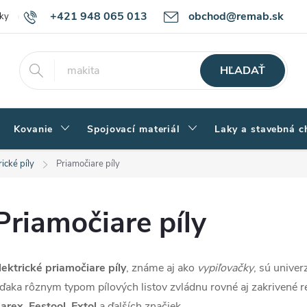
+421 948 065 013
obchod@remab.sk
ky
Podmienky ochrany osobných údajov
Ako nakupovať
Rekl
HĽADAŤ
Kovanie
Spojovací materiál
Laky a stavebná c
rické píly
Priamočiare píly
Priamočiare píly
lektrické priamočiare píly
, známe aj ako
vypiľovačky
, sú univer
ďaka rôznym typom pílových listov zvládnu rovné aj zakrivené 
arex, Festool, Extol
a ďalších značiek.