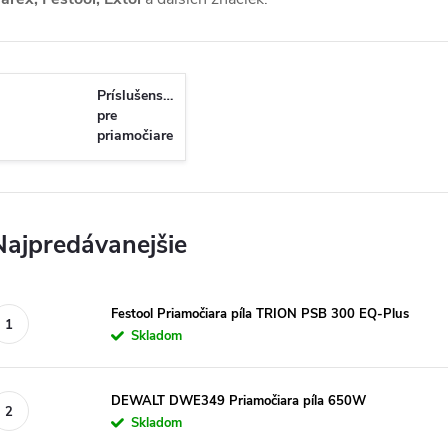
Príslušenstvo
pre
priamočiare
píly
Najpredávanejšie
Festool Priamočiara píla TRION PSB 300 EQ-Plus
Skladom
DEWALT DWE349 Priamočiara píla 650W
Skladom