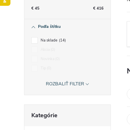
n
€
45
€
416
ý
Podľa štítku
p
Na sklade
14
a
Akcia
0
Novinka
0
n
Tip
0
e
ROZBALIŤ FILTER
l
Preskočiť
Kategórie
kategórie