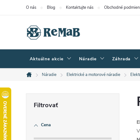
Prejsť
O nás
Blog
Kontaktujte nás
Obchodné podmien
na
obsah
Aktuálne akcie
Náradie
Záhrada
Náradie
Elektrické a motorové náradie
Elekt
Domov
B
o
E
Cena
č
V
N