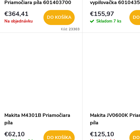
Priamočiara píla 601403700
vypiľovačka 601043
€364,41
€155,97
DO KOŠÍKA
DO
Na objednávku
Skladom
7 ks
Kód:
23303
Makita M4301B Priamočiara
Makita JV0600K Pria
píla
píla
€62,10
€125,10
DO KOŠÍKA
DO