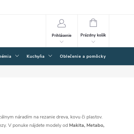
amačný poriadok
Napíšte nám
Moja objednávka
NÁKUPNÝ
KOŠÍK
Prázdny košík
Prihlásenie
hémia
Kuchyňa
Oblečenie a pomôcky
Kľučk
zálnym náradím na rezanie dreva, kovu či plastov.
rezy. V ponuke nájdete modely od
Makita, Metabo,