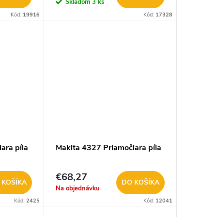
Skladom
3 ks
Kód:
19916
Kód:
17328
ara píla
Makita 4327 Priamočiara píla
€68,27
 KOŠÍKA
DO KOŠÍKA
Na objednávku
Kód:
2425
Kód:
12041