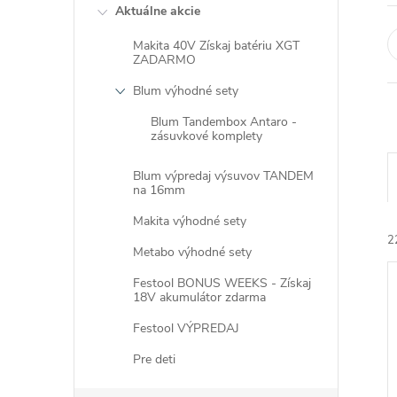
Aktuálne akcie
Makita 40V Získaj batériu XGT
ZADARMO
Blum výhodné sety
Blum Tandembox Antaro -
zásuvkové komplety
Blum výpredaj výsuvov TANDEM
na 16mm
Makita výhodné sety
2
Metabo výhodné sety
Festool BONUS WEEKS - Získaj
18V akumulátor zdarma
Festool VÝPREDAJ
Pre deti
i