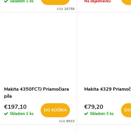
Skladom
1 ks
Na objednávku
Kód:
20758
Makita 4350FCTJ Priamočiara
Makita 4329 Priamoči
píla
€197,10
€79,20
DO KOŠÍKA
DO
Skladom
1 ks
Skladom
3 ks
Kód:
8933