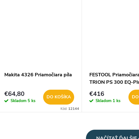
Makita 4326 Priamočiara píla
FESTOOL Priamočiara
TRION PS 300 EQ-Pl
576041
€64,80
€416
DO KOŠÍKA
DO
Skladom
5 ks
Skladom
1 ks
Kód:
12144
O
NAČÍTAŤ ĎALŠIE