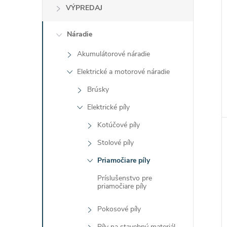
i
VÝPREDAJ
Náradie
Akumulátorové náradie
Elektrické a motorové náradie
Brúsky
Elektrické píly
Kotúčové píly
Stolové píly
Priamočiare píly
Príslušenstvo pre
priamočiare píly
Pokosové píly
Píly na stavebný materiál