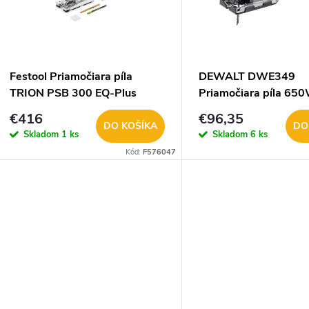
e
s
p
p
Festool Priamočiara píla
DEWALT DWE349
r
TRION PSB 300 EQ-Plus
Priamočiara píla 65
r
€416
€96,35
o
DO KOŠÍKA
DO
Skladom
1 ks
Skladom
6 ks
o
Kód:
F576047
d
d
u
u
k
k
t
t
o