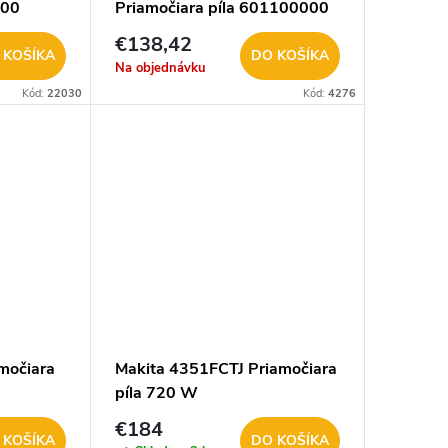
500
Priamočiara píla 601100000
€138,42
 KOŠÍKA
DO KOŠÍKA
Na objednávku
Kód:
22030
Kód:
4276
močiara
Makita 4351FCTJ Priamočiara
píla 720 W
€184
 KOŠÍKA
DO KOŠÍKA