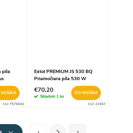
 píla
Extol PREMIUM JS 530 BQ
us
Priamočiara píla 530 W
8893102 DOPREDAJ
€70,20
 KOŠÍKA
DO KOŠÍKA
Skladom
1 ks
Kód:
F576041
Kód:
21507
S
 4
1
2