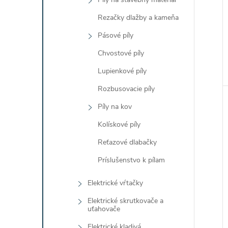
Rezačky dlažby a kameňa
Pásové píly
Chvostové píly
Lupienkové píly
Rozbusovacie píly
Píly na kov
Kolískové píly
Reťazové dlabačky
Príslušenstvo k pílam
Elektrické vŕtačky
Elektrické skrutkovače a
uťahovače
Elektrické kladivá