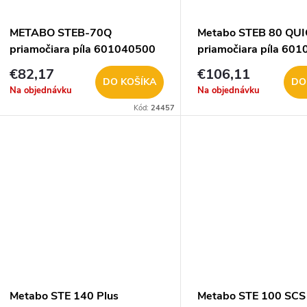
o
v
METABO STEB-70Q
Metabo STEB 80 QU
v
priamočiara píla 601040500
priamočiara píla 60
€82,17
€106,11
DO KOŠÍKA
DO
Na objednávku
Na objednávku
Kód:
24457
Metabo STE 140 Plus
Metabo STE 100 SCS 