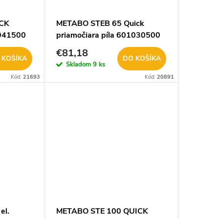
ICK
METABO STEB 65 Quick
1041500
priamočiara píla 601030500
€81,18
 KOŠÍKA
DO KOŠÍKA
Skladom
9 ks
Kód:
21693
Kód:
20891
el.
METABO STE 100 QUICK