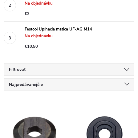
Na objednávku
€3
Festool Upínacia matica UF-AG M14
Na objednávku
€10,50
Filtrovať
R
Najpredávanejšie
a
Najlacnejšie
V
Najdrahšie
d
ý
Abecedne
e