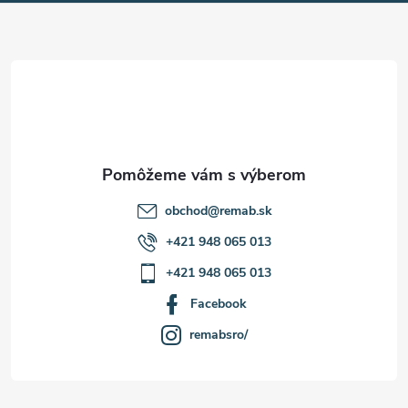
ä
t
i
e
obchod
@
remab.sk
+421 948 065 013
+421 948 065 013
Facebook
remabsro/