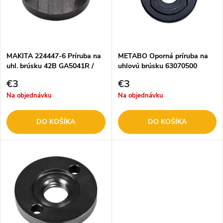
p
n
i
i
s
e
MAKITA 224447-6 Príruba na
METABO Oporná príruba na
uhl. brúsku 42B GA5041R /
uhlovú brúsku 63070500
p
GA454
p
€3
€3
r
Na objednávku
Na objednávku
r
o
DO KOŠÍKA
DO KOŠÍKA
o
d
d
u
u
k
k