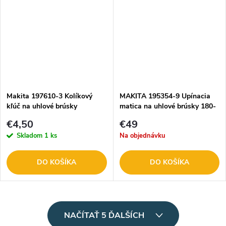
Makita 197610-3 Kolíkový
MAKITA 195354-9 Upínacia
kľúč na uhlové brúsky
matica na uhlové brúsky 180-
230 mm
€4,50
€49
Skladom
1 ks
Na objednávku
DO KOŠÍKA
DO KOŠÍKA
O
NAČÍTAŤ 5 ĎALŠÍCH