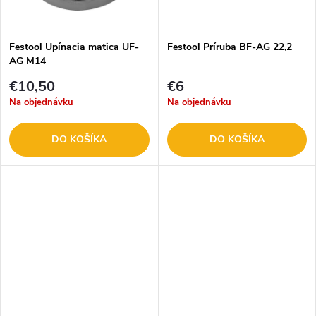
t
t
o
o
Festool Upínacia matica UF-
Festool Príruba BF-AG 22,2
AG M14
v
v
€10,50
€6
Na objednávku
Na objednávku
DO KOŠÍKA
DO KOŠÍKA