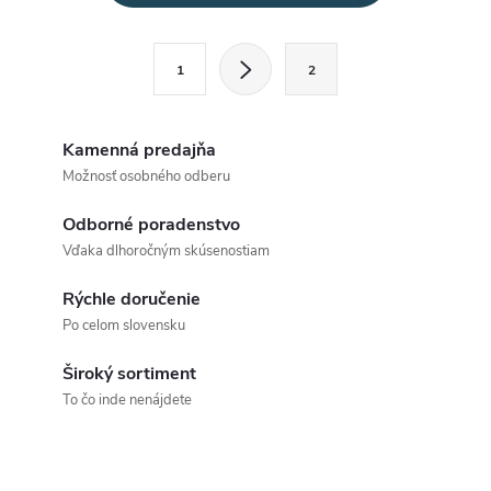
v
l
S
1
2
t
á
r
d
á
Kamenná predajňa
a
n
Možnosť osobného odberu
k
c
Odborné poradenstvo
o
Vďaka dlhoročným skúsenostiam
i
v
a
Rýchle doručenie
e
Po celom slovensku
n
p
i
Široký sortiment
e
r
To čo inde nenájdete
v