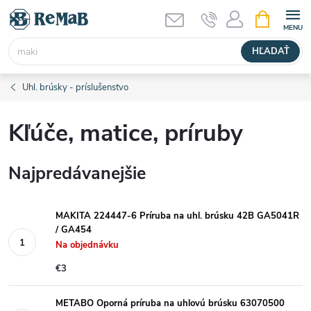
Prejsť
NÁKUPN
KOŠÍK
na
obsah
HĽADAŤ
Uhl. brúsky - príslušenstvo
Kľúče, matice, príruby
Najpredávanejšie
MAKITA 224447-6 Príruba na uhl. brúsku 42B GA5041R
/ GA454
Na objednávku
€3
METABO Oporná príruba na uhlovú brúsku 63070500