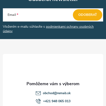
Z
Email
ODOBERAŤ
á
Vložením e-mailu súhlasíte s
podmienkami ochrany osobných
p
údajov
ä
t
i
e
obchod
@
remab.sk
+421 948 065 013