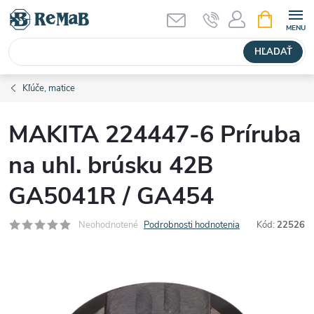
Prejsť
NÁKUPN
KOŠÍK
na
obsah
HĽADAŤ
Kľúče, matice
MAKITA 224447-6 Príruba
na uhl. brúsku 42B
GA5041R / GA454
Neohodnotené
Podrobnosti hodnotenia
Kód:
22526