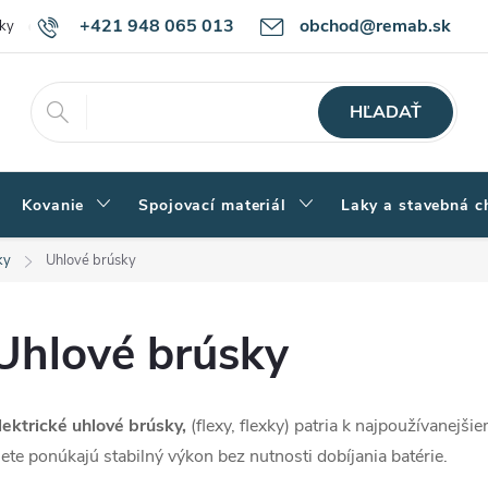
+421 948 065 013
obchod@remab.sk
ky
Podmienky ochrany osobných údajov
Ako nakupovať
Rekl
HĽADAŤ
Kovanie
Spojovací materiál
Laky a stavebná c
ky
Uhlové brúsky
Uhlové brúsky
lektrické uhlové brúsky,
(flexy, flexky) patria k najpoužívanejši
iete ponúkajú stabilný výkon bez nutnosti dobíjania batérie.