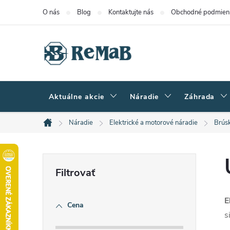
Prejsť
O nás
Blog
Kontaktujte nás
Obchodné podmien
na
obsah
Aktuálne akcie
Náradie
Záhrada
Náradie
Elektrické a motorové náradie
Brús
Domov
B
o
E
Cena
č
s