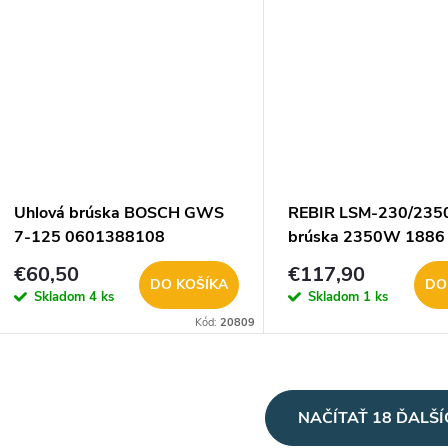
Uhlová brúska BOSCH GWS
REBIR LSM-230/2350
7-125 0601388108
brúska 2350W 1886
€60,50
€117,90
DO KOŠÍKA
DO
Skladom
4 ks
Skladom
1 ks
Kód:
20809
O
NAČÍTAŤ 18 ĎALŠ