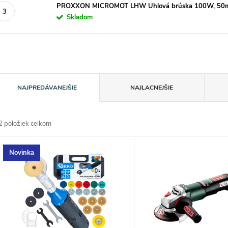
PROXXON MICROMOT LHW Uhlová brúska 100W, 50mm,
Skladom
R
NAJPREDÁVANEJŠIE
NAJLACNEJŠIE
a
2
položiek celkom
d
V
Novinka
e
ý
n
p