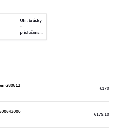
Uhl. brúsky
-
príslušenstvo
vom G80812
€170
 600643000
€179,10