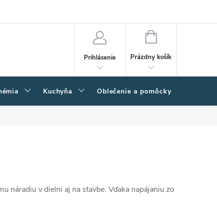
amačný poriadok
Napíšte nám
Moja objednávka
NÁKUPNÝ
KOŠÍK
Prázdny košík
Prihlásenie
hémia
Kuchyňa
Oblečenie a pomôcky
Kľučk
emu náradiu v dielni aj na stavbe. Vďaka napájaniu zo