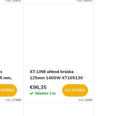
Kód:
31831
Kód:
24553
 s
XT-LINE uhlová brúska
25 mm,
125mm 1400W XT105130
€96,35
 KOŠÍKA
DO KOŠÍKA
Skladom
1 ks
Kód:
27989
Kód:
5288