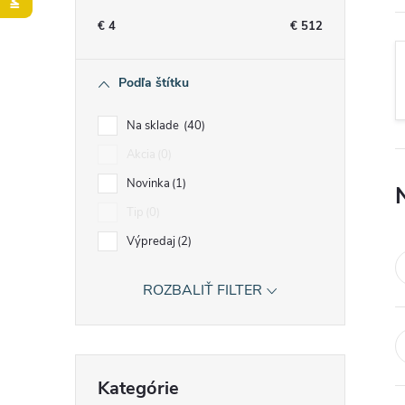
n
€
4
€
512
ý
Podľa štítku
p
Na sklade
40
a
Akcia
0
Novinka
1
n
Tip
0
e
Výpredaj
2
l
ROZBALIŤ FILTER
Preskočiť
Kategórie
kategórie