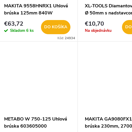
v
MAKITA 9558HNRX1 Uhlová
XL-TOOLS Diamantov
v
brúska 125mm 840W
Ø 50mm s nadstavco
DOPREDAJ
uhlovej brúsky 2.W
€63,72
€10,70
DO KOŠÍKA
DO
Skladom
6 ks
Na objednávku
Kód:
24934
METABO W 750-125 Uhlová
MAKITA GA9080FX1 
brúska 603605000
brúska 230mm, 27