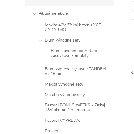
Aktuálne akcie
Makita 40V Získaj batériu XGT
ZADARMO
Blum výhodné sety
Blum Tandembox Antaro -
zásuvkové komplety
Blum výpredaj výsuvov TANDEM
9
na 16mm
Makita výhodné sety
Metabo výhodné sety
Festool BONUS WEEKS - Získaj
18V akumulátor zdarma
i
Festool VÝPREDAJ
i
Pre deti