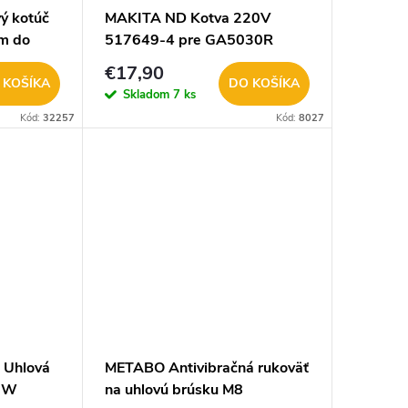
ý kotúč
MAKITA ND Kotva 220V
m do
517649-4 pre GA5030R
OW91
€17,90
 KOŠÍKA
DO KOŠÍKA
Skladom
7 ks
Kód:
32257
Kód:
8027
Uhlová
METABO Antivibračná rukoväť
00W
na uhlovú brúsku M8