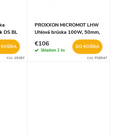
ka
PROXXON MICROMOT LHW
k DS BL
Uhlová brúska 100W, 50mm,
3 kotúče, v kufríku 28547
€106
 KOŠÍKA
DO KOŠÍKA
Skladom
2 ks
Kód:
29387
Kód:
P28547