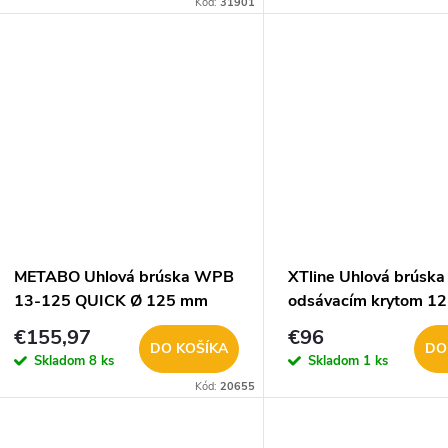
Kód:
31901
METABO Uhlová brúska WPB
XTline Uhlová brúska
13-125 QUICK Ø 125 mm
odsávacím krytom 1
603631000
1400 W, XT105140
€155,97
€96
DO KOŠÍKA
DO
Skladom
8 ks
Skladom
1 ks
Kód:
20655