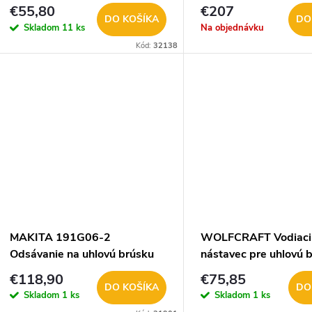
€55,80
€207
DO KOŠÍKA
DO
Skladom
11 ks
Na objednávku
Kód:
32138
MAKITA 191G06-2
WOLFCRAFT Vodiaci
Odsávanie na uhlovú brúsku
nástavec pre uhlovú 
GA5050/XGT
odsávaním 5017000
€118,90
€75,85
DO KOŠÍKA
DO
Skladom
1 ks
Skladom
1 ks