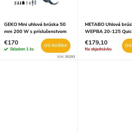
e
s
p
p
GEKO Mini uhlová brúska 50
METABO Uhlová brús
r
mm 200 W s príslušenstvom
WEPBA 20-125 Quic
r
G80812
600643000
€170
€179,10
o
DO KOŠÍKA
DO
Skladom
1 ks
Na objednávku
o
Kód:
35293
d
d
u
u
k
k
t
t
o
o