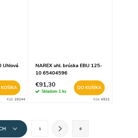
 Uhlová
NAREX uhl. brúska EBU 125-
10 65404596
€91,30
 KOŠÍKA
DO KOŠÍKA
Skladom
1 ks
Kód:
29244
Kód:
6922
S
ÍCH
1
6
t