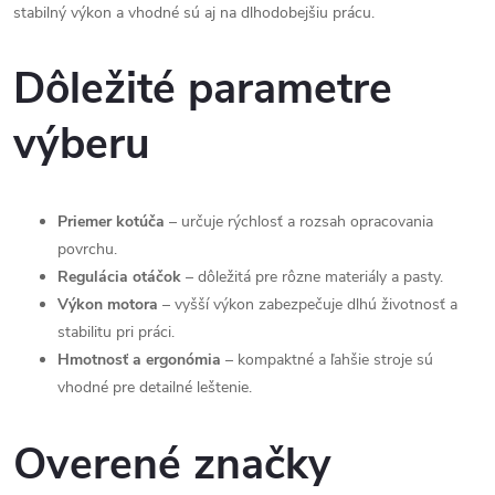
stabilný výkon a vhodné sú aj na dlhodobejšiu prácu.
i
e
Dôležité parametre
p
výberu
r
v
Priemer kotúča
– určuje rýchlosť a rozsah opracovania
k
povrchu.
Regulácia otáčok
– dôležitá pre rôzne materiály a pasty.
y
Výkon motora
– vyšší výkon zabezpečuje dlhú životnosť a
v
stabilitu pri práci.
Hmotnosť a ergonómia
– kompaktné a ľahšie stroje sú
ý
vhodné pre detailné leštenie.
p
Overené značky
i