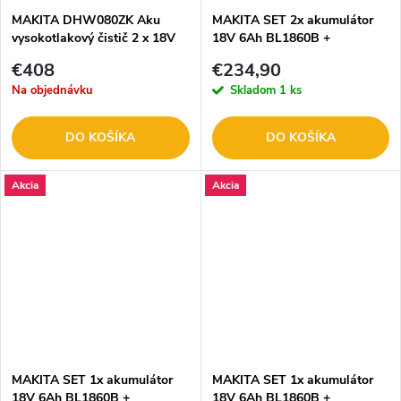
MAKITA DHW080ZK Aku
MAKITA SET 2x akumulátor
vysokotlakový čistič 2 x 18V
18V 6Ah BL1860B +
LXT
nabíjačka DC18RD
€408
€234,90
Na objednávku
Skladom
1 ks
DO KOŠÍKA
DO KOŠÍKA
Akcia
Akcia
MAKITA SET 1x akumulátor
MAKITA SET 1x akumulátor
18V 6Ah BL1860B +
18V 6Ah BL1860B +