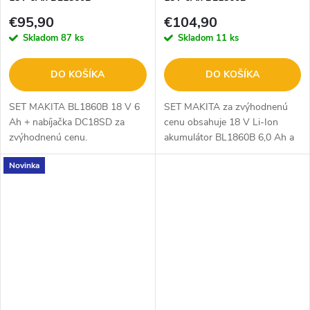
nabíjačka DC18SD
nabíjačka DC18RC
€95,90
€104,90
Skladom
87 ks
Skladom
11 ks
DO KOŠÍKA
DO KOŠÍKA
SET MAKITA BL1860B 18 V 6
SET MAKITA za zvýhodnenú
Ah + nabíjačka DC18SD za
cenu obsahuje 18 V Li-Ion
zvýhodnenú cenu.
akumulátor BL1860B 6,0 Ah a
rýchlonabíjačku DC18RC pre
Novinka
systém Makita LXT.