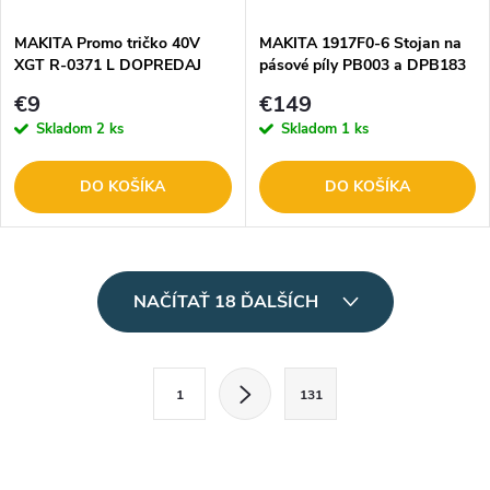
MAKITA Promo tričko 40V
MAKITA 1917F0-6 Stojan na
XGT R-0371 L DOPREDAJ
pásové píly PB003 a DPB183
€9
€149
Skladom
2 ks
Skladom
1 ks
DO KOŠÍKA
DO KOŠÍKA
O
NAČÍTAŤ 18 ĎALŠÍCH
v
l
S
1
131
t
á
r
d
á