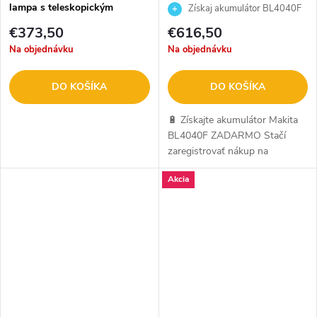
lampa s teleskopickým
Aku skrutkovač s príklepom
Získaj akumulátor BL4040F
statívom XGT / LXT
XGT 2x 4,0Ah
ZADARMO
€373,50
€616,50
Na objednávku
Na objednávku
DO KOŠÍKA
DO KOŠÍKA
🔋 Získajte akumulátor Makita
BL4040F ZADARMO Stačí
zaregistrovať nákup na
makitaredemption.eu. Ide o
Akcia
oficiálnu kampaň Makita. Viac
info SEM.