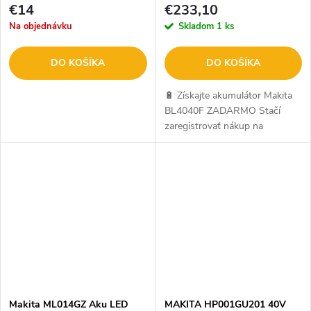
ZADARMO
€14
€233,10
Na objednávku
Skladom
1 ks
DO KOŠÍKA
DO KOŠÍKA
🔋 Získajte akumulátor Makita
BL4040F ZADARMO Stačí
zaregistrovať nákup na
makitaredemption.eu. Ide o
oficiálnu kampaň Makita. Viac
info SEM.
Makita ML014GZ Aku LED
MAKITA HP001GU201 40V