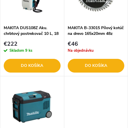
n
i
i
s
e
MAKITA DUS108Z Aku.
MAKITA B-33015 Pílový kotúč
chrbtový postrekovač 10 L, 18
na drevo 165x20mm 48z
p
V LXT
p
€222
€46
r
Skladom
9 ks
Na objednávku
r
o
DO KOŠÍKA
DO KOŠÍKA
o
d
d
u
u
k
k
t