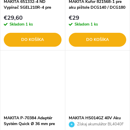
MAKITA 651332-4 ND
MAKITA Kufor 821568-1 pre
Vypínač SGEL210R-4 pre
aku pištole DCG140 / DCG180
brúsku 9741
€29,60
€29
Skladom
1 ks
Skladom
1 ks
DO KOŠÍKA
DO KOŠÍKA
MAKITA P-70384 Adaptér
MAKITA HS014GZ 40V Aku
Systém Quick Ø 36 mm pre
okružná píla 125 mm XGT
Získaj akumulátor BL4040F
VC2010L