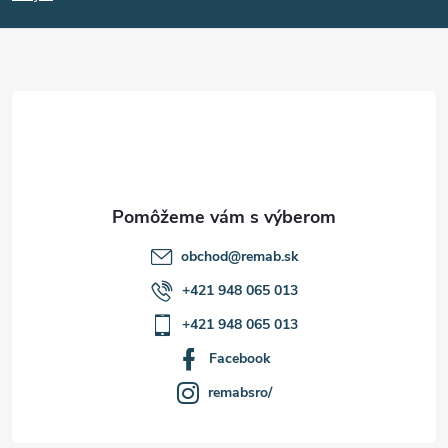
p
p
ä
i
s
t
u
i
e
obchod
@
remab.sk
+421 948 065 013
+421 948 065 013
Facebook
remabsro/