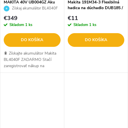
MAKITA 40V UB004GZ Aku
Makita 191M34-3 Flexibilná
chrbtové dúchadlo
hadica na dúchadlo DUB185 /
Získaj akumulátor BL4040F
DUB186
ZADARMO
€349
€11
Skladom
1 ks
Skladom
1 ks
DO KOŠÍKA
DO KOŠÍKA
🔋 Získajte akumulátor Makita
BL4040F ZADARMO Stačí
zaregistrovať nákup na
makitaredemption.eu. Ide o
oficiálnu kampaň Makita. Viac
info SEM.