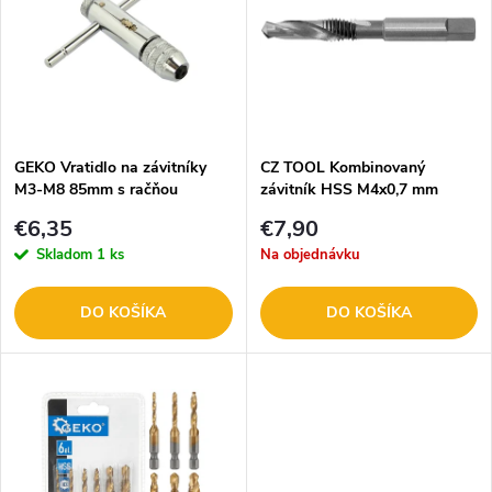
e
p
n
i
i
s
e
GEKO Vratidlo na závitníky
CZ TOOL Kombinovaný
M3-M8 85mm s račňou
závitník HSS M4x0,7 mm
p
G38310
67.133-040
p
€6,35
€7,90
r
Skladom
1 ks
Na objednávku
r
o
DO KOŠÍKA
DO KOŠÍKA
o
d
d
u
u
k