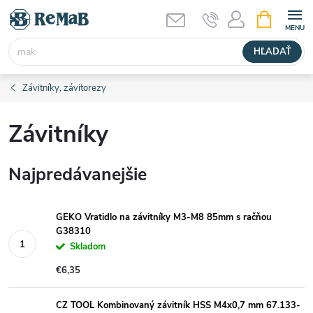
Prejsť
NÁKUPN
KOŠÍK
na
obsah
HĽADAŤ
Závitníky, závitorezy
Závitníky
Najpredávanejšie
GEKO Vratidlo na závitníky M3-M8 85mm s račňou
G38310
Skladom
€6,35
CZ TOOL Kombinovaný závitník HSS M4x0,7 mm 67.133-