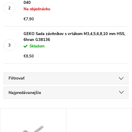
040
Na objednávku
€7,90
GEKO Sada závitníkov s vrtákom M3,4,5,6,8,10 mm HSS,
6hran G38136
Skladom
€8,50
Filtrovať
R
Najpredávanejšie
a
Najlacnejšie
V
Najdrahšie
d
ý
Abecedne