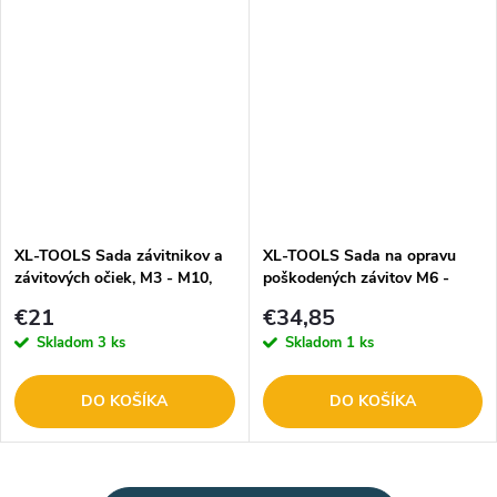
XL-TOOLS Sada závitnikov a
XL-TOOLS Sada na opravu
závitových očiek, M3 - M10,
poškodených závitov M6 -
13-dielna 2.ZGN1
M10, 88-dielna 2.ZNG1
€21
€34,85
Skladom
3 ks
Skladom
1 ks
DO KOŠÍKA
DO KOŠÍKA