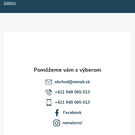
p
údajov
ä
t
i
e
obchod
@
remab.sk
+421 948 065 013
+421 948 065 013
Facebook
remabsro/