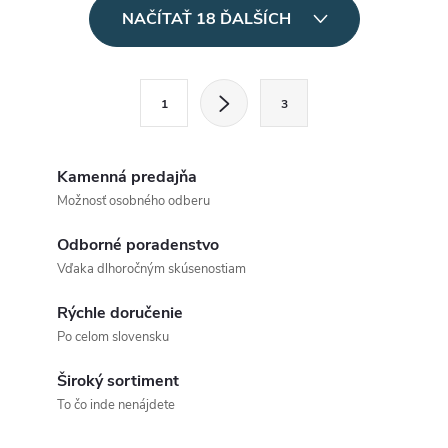
O
NAČÍTAŤ 18 ĎALŠÍCH
v
l
S
1
3
t
á
r
d
á
Kamenná predajňa
a
n
Možnosť osobného odberu
k
c
Odborné poradenstvo
o
Vďaka dlhoročným skúsenostiam
i
v
a
Rýchle doručenie
e
Po celom slovensku
n
p
i
Široký sortiment
e
r
To čo inde nenájdete