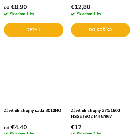
8816511
€8,90
€12,80
od
Skladom
1 ks
Skladom
1 ks
DETAIL
DO KOŠÍKA
Závitník strojný sada 3010NO
Závitnik strojný 371/1500
HSSE ISO2 M4 8/967
€4,40
€12
od