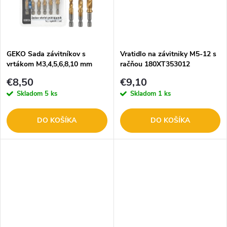
k
t
t
o
o
GEKO Sada závitníkov s
Vratidlo na závitniky M5-12 s
vrtákom M3,4,5,6,8,10 mm
račňou 180XT353012
v
HSS, 6hran G38136
v
€8,50
€9,10
Skladom
5 ks
Skladom
1 ks
DO KOŠÍKA
DO KOŠÍKA