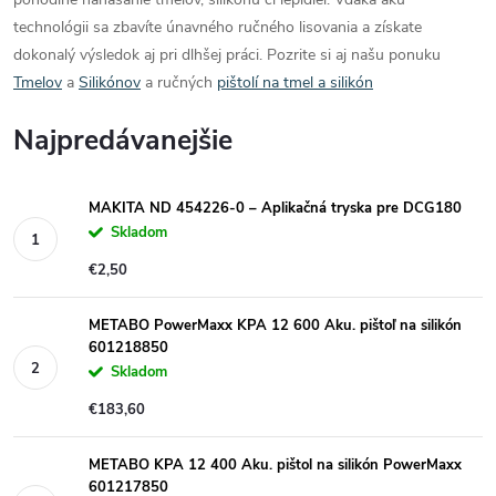
technológii sa zbavíte únavného ručného lisovania a získate
dokonalý výsledok aj pri dlhšej práci. Pozrite si aj našu ponuku
Tmelov
a
Silikónov
a ručných
pištolí na tmel a silikón
Najpredávanejšie
MAKITA ND 454226-0 – Aplikačná tryska pre DCG180
Skladom
€2,50
METABO PowerMaxx KPA 12 600 Aku. pištoľ na silikón
601218850
Skladom
€183,60
METABO KPA 12 400 Aku. pištol na silikón PowerMaxx
601217850