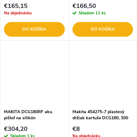
v
601217850
v
€165,15
€166,50
Na objednávku
Skladom
11 ks
DO KOŠÍKA
DO KOŠÍKA
MAKITA DCG180RF aku.
Makita 454275-7 plastový
pištoľ na silikón
držiak kartuše DCG180, 300
ml
€304,20
€8
Skladom
1 ks
Na objednávku