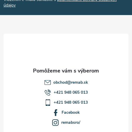
p
údajov
ä
t
i
e
obchod
@
remab.sk
+421 948 065 013
+421 948 065 013
Facebook
remabsro/