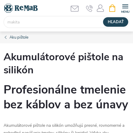
Prejsť
NÁKUPN
KOŠÍK
na
obsah
HĽADAŤ
Aku pištole
Akumulátorové pištole na
silikón
Profesionálne tmelenie
bez káblov a bez únavy
Akumulátorové pištole na silikón umožňujú presné, rovnomerné a
pohodlné nanášanie tmelov, silikónu či lepidiel. Vďaka aku