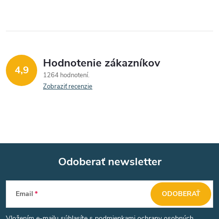
Hodnotenie zákazníkov
4,9
1264 hodnotení
Zobraziť recenzie
Odoberať newsletter
Z
Email
ODOBERAŤ
á
Vložením e-mailu súhlasíte s
podmienkami ochrany osobných