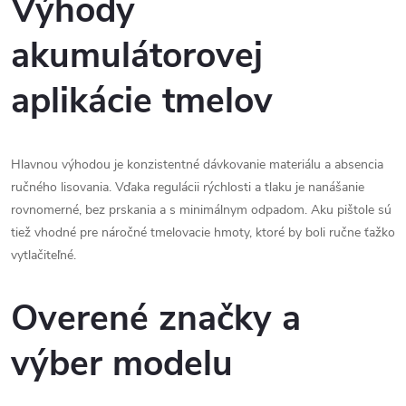
Výhody
p
r
akumulátorovej
v
aplikácie tmelov
k
y
Hlavnou výhodou je konzistentné dávkovanie materiálu a absencia
v
ručného lisovania. Vďaka regulácii rýchlosti a tlaku je nanášanie
rovnomerné, bez prskania a s minimálnym odpadom. Aku pištole sú
ý
tiež vhodné pre náročné tmelovacie hmoty, ktoré by boli ručne ťažko
p
vytlačiteľné.
i
Overené značky a
s
výber modelu
u