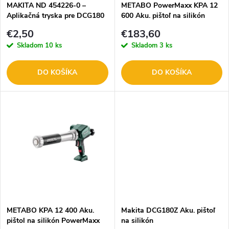
e
MAKITA ND 454226-0 –
METABO PowerMaxx KPA 12
Aplikačná tryska pre DCG180
600 Aku. pištoľ na silikón
p
601218850
p
€2,50
€183,60
r
Skladom
10 ks
Skladom
3 ks
r
o
DO KOŠÍKA
DO KOŠÍKA
o
d
d
u
u
k
k
t
t
o
o
METABO KPA 12 400 Aku.
Makita DCG180Z Aku. pištoľ
pištol na silikón PowerMaxx
na silikón