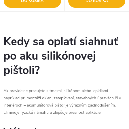
DO KOŠÍKA
DO KOŠÍKA
O
v
Kedy sa oplatí siahnuť
l
po aku silikónovej
á
pištoli?
d
a
Ak pravidelne pracujete s tmelmi, silikónom alebo lepidlami –
c
napríklad pri montáži okien, zatepľovaní, stavebných úpravách či v
interiéroch – akumulátorová pištoľ je výrazným zjednodušením.
i
Eliminuje fyzickú námahu a zlepšuje presnosť aplikácie.
e