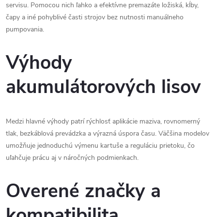
servisu. Pomocou nich ľahko a efektívne premazáte ložiská, kĺby,
c
čapy a iné pohyblivé časti strojov bez nutnosti manuálneho
pumpovania.
i
e
Výhody
p
akumulátorových lisov
r
v
Medzi hlavné výhody patrí rýchlosť aplikácie maziva, rovnomerný
k
tlak, bezkáblová prevádzka a výrazná úspora času. Väčšina modelov
umožňuje jednoduchú výmenu kartuše a reguláciu prietoku, čo
y
uľahčuje prácu aj v náročných podmienkach.
v
Overené značky a
ý
p
kompatibilita