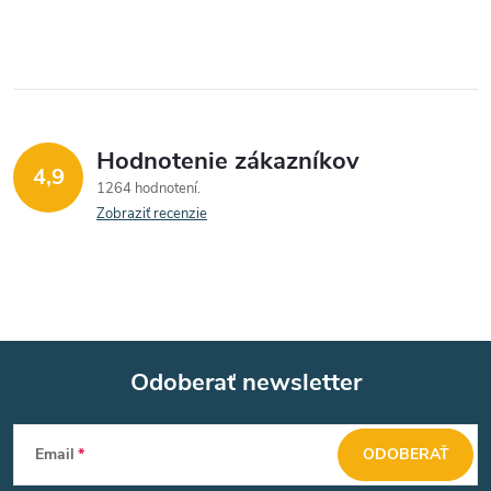
Hodnotenie zákazníkov
4,9
1264 hodnotení
Zobraziť recenzie
Odoberať newsletter
Z
Email
ODOBERAŤ
á