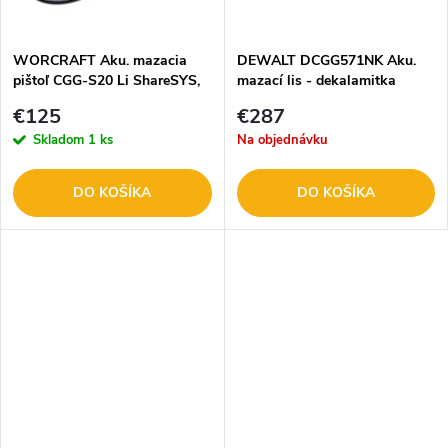
v
v
WORCRAFT Aku. mazacia
DEWALT DCGG571NK Aku.
pištoľ CGG-S20 Li ShareSYS,
mazací lis - dekalamitka
20V 213961
€125
€287
Skladom
1 ks
Na objednávku
DO KOŠÍKA
DO KOŠÍKA