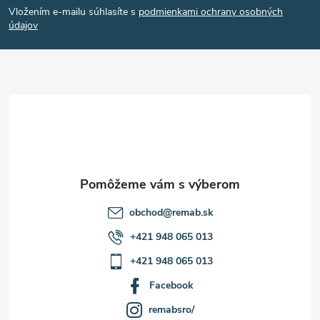
Vložením e-mailu súhlasíte s
podmienkami ochrany osobných
p
údajov
ä
t
i
e
obchod
@
remab.sk
+421 948 065 013
+421 948 065 013
Facebook
remabsro/