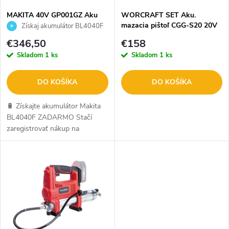
s
e
MAKITA 40V GP001GZ Aku
WORCRAFT SET Aku.
mazací lis
mazacia pištoľ CGG-S20 20V
Získaj akumulátor BL4040F
p
+ akumulátor + nabíjačka
ZADARMO
p
€346,50
€158
r
Skladom
1 ks
Skladom
1 ks
r
o
DO KOŠÍKA
DO KOŠÍKA
o
d
🔋 Získajte akumulátor Makita
d
BL4040F ZADARMO Stačí
zaregistrovať nákup na
u
makitaredemption.eu. Ide o
u
oficiálnu kampaň Makita. Viac
k
info SEM.
k
t
t
o
o