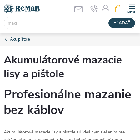
Prejsť
NÁKUPN
KOŠÍK
na
obsah
HĽADAŤ
Aku pištole
Akumulátorové mazacie
lisy a pištole
Profesionálne mazanie
bez káblov
Akumulátorové mazacie lisy a pištole sú ideálnym riešením pre
údržbu strojov a zariadení, kde je potrebná presnosť, výkon a