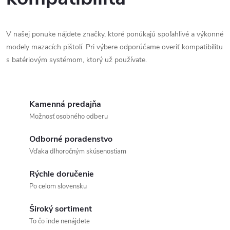
i
s
V našej ponuke nájdete značky, ktoré ponúkajú spoľahlivé a výkonné
modely mazacích pištolí. Pri výbere odporúčame overiť kompatibilitu
u
s batériovým systémom, ktorý už používate.
Kamenná predajňa
Možnosť osobného odberu
Odborné poradenstvo
Vďaka dlhoročným skúsenostiam
Rýchle doručenie
Po celom slovensku
Široký sortiment
To čo inde nenájdete