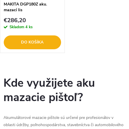
MAKITA DGP180Z aku.
mazací lis
€286,20
Skladom
4 ks
DO KOŠÍKA
O
v
Kde využijete aku
l
mazacie pištoľ?
á
d
Akumulátorové mazacie pištole sú určené pre profesionálov v
a
oblasti údržby, poľnohospodárstva, stavebníctva či automobilového