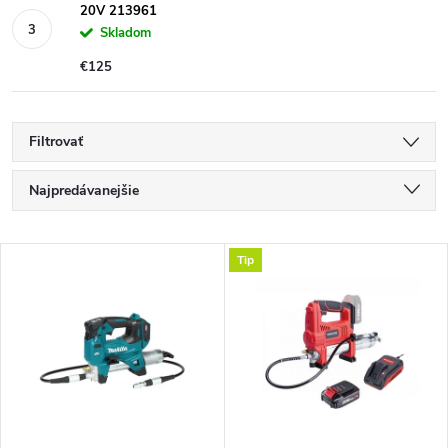
20V 213961
Skladom
€125
Filtrovať
R
Najpredávanejšie
a
Najlacnejšie
V
Tip
Najdrahšie
d
ý
Abecedne
e
p
n
i
i