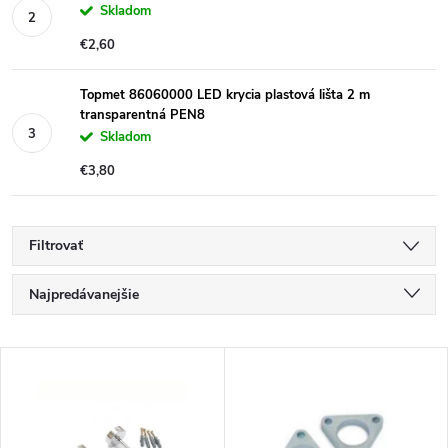
Skladom
€2,60
Topmet 86060000 LED krycia plastová lišta 2 m
transparentná PEN8
Skladom
€3,80
Filtrovať
R
Najpredávanejšie
a
Najlacnejšie
V
Najdrahšie
d
ý
Abecedne
e