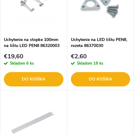
p
n
i
i
s
e
Uchytenie na stopke 100mm
Uchytenie na LED lištu PEN8,
na lištu LED PEN8 86320003
rozeta 86370030
p
set
p
€19,60
€2,60
r
Skladom
6 ks
Skladom
18 ks
r
o
DO KOŠÍKA
DO KOŠÍKA
o
d
d
u
u
k