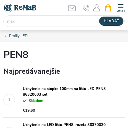
Prejsť
NÁKUPN
KOŠÍK
na
obsah
HĽADAŤ
Profily LED
PEN8
Najpredávanejšie
Uchytenie na stopke 100mm na lištu LED PEN8
86320003 set
Skladom
€19,60
Uchytenie na LED lištu PEN8, rozeta 86370030