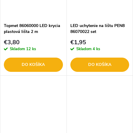
k
t
t
o
o
Topmet 86060000 LED krycia
LED uchytenie na lištu PEN8
plastová lišta 2 m
86070022 set
v
transparentná PEN8
v
€3,80
€1,95
Skladom
12 ks
Skladom
4 ks
DO KOŠÍKA
DO KOŠÍKA