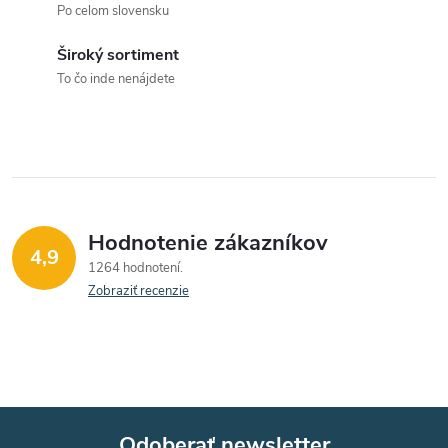
a
Po celom slovensku
c
Široký sortiment
To čo inde nenájdete
i
e
p
r
Hodnotenie zákazníkov
v
4,9
1264 hodnotení
k
Zobraziť recenzie
y
v
ý
Odoberať newsletter