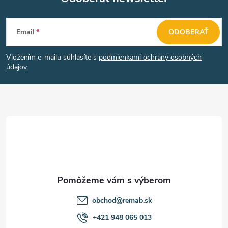
p
Z
i
Email
ODOBERAŤ
á
s
Vložením e-mailu súhlasíte s
podmienkami ochrany osobných
u
p
údajov
ä
t
i
e
obchod
@
remab.sk
+421 948 065 013