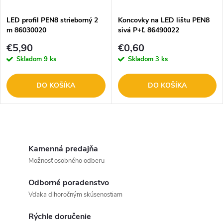
LED profil PEN8 strieborný 2
Koncovky na LED lištu PEN8
m 86030020
sivá P+Ľ 86490022
€5,90
€0,60
Skladom
9 ks
Skladom
3 ks
DO KOŠÍKA
DO KOŠÍKA
O
v
Kamenná predajňa
Možnosť osobného odberu
l
Odborné poradenstvo
á
Vďaka dlhoročným skúsenostiam
d
Rýchle doručenie