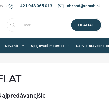
+421 948 065 013
obchod@remab.sk
ky
Podmienky ochrany osobných údajov
Ako nakupovať
Rekl
HĽADAŤ
Kovanie
Spojovací materiál
Laky a stavebná c
FLAT
Najpredávanejšie