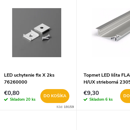
V
e
ý
n
p
e
s
p
p
LED uchytenie fix X 2ks
Topmet LED lišta FL
r
76260000
H/UX strieborná 23
r
€0,80
€9,30
o
DO KOŠÍKA
DO
Skladom
20 ks
Skladom
6 ks
o
Kód:
19159
d
d
u