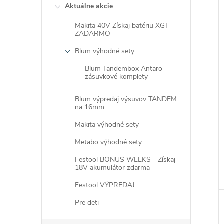
Aktuálne akcie
Makita 40V Získaj batériu XGT
ZADARMO
Blum výhodné sety
i
Blum Tandembox Antaro -
i
zásuvkové komplety
Blum výpredaj výsuvov TANDEM
na 16mm
Makita výhodné sety
Metabo výhodné sety
Festool BONUS WEEKS - Získaj
18V akumulátor zdarma
Festool VÝPREDAJ
Pre deti