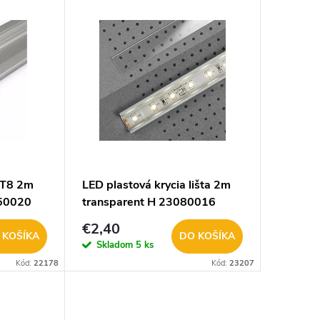
AT8 2m
LED plastová krycia lišta 2m
050020
transparent H 23080016
€2,40
 KOŠÍKA
DO KOŠÍKA
Skladom
5 ks
Kód:
22178
Kód:
23207