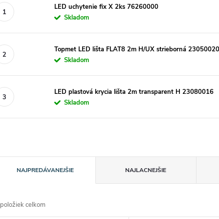
LED uchytenie fix X 2ks 76260000
Skladom
Topmet LED lišta FLAT8 2m H/UX strieborná 2305002
Skladom
LED plastová krycia lišta 2m transparent H 23080016
Skladom
R
NAJPREDÁVANEJŠIE
NAJLACNEJŠIE
a
položiek celkom
d