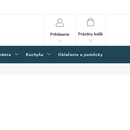
amačný poriadok
Napíšte nám
Moja objednávka
NÁKUPNÝ
KOŠÍK
Prázdny košík
Prihlásenie
hémia
Kuchyňa
Oblečenie a pomôcky
Kľučk