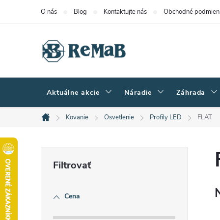
Prejsť
O nás
Blog
Kontaktujte nás
Obchodné podmien
na
obsah
Aktuálne akcie
Náradie
Záhrada
Kovanie
Osvetlenie
Profily LED
FLAT
Domov
B
o
Cena
č