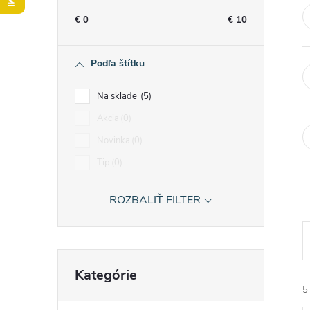
n
€
0
€
10
ý
Podľa štítku
p
Na sklade
5
a
Akcia
0
Novinka
0
n
Tip
0
e
ROZBALIŤ FILTER
l
Preskočiť
Kategórie
kategórie
5