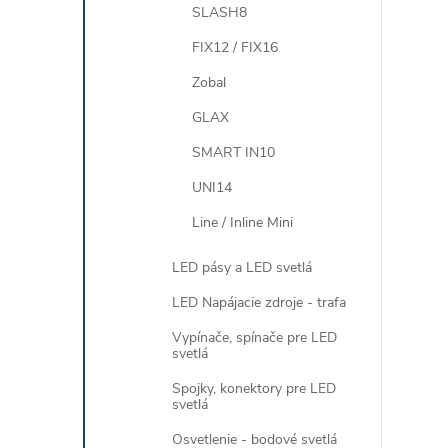
SLASH8
FIX12 / FIX16
Zobal
GLAX
SMART IN10
i
UNI14
Line / Inline Mini
LED pásy a LED svetlá
LED Napájacie zdroje - trafa
Vypínače, spínače pre LED
svetlá
Spojky, konektory pre LED
svetlá
Osvetlenie - bodové svetlá