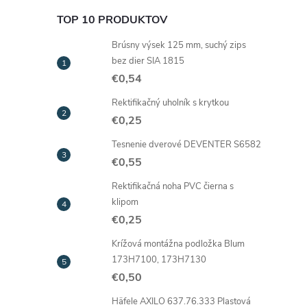
TOP 10 PRODUKTOV
Brúsny výsek 125 mm, suchý zips
bez dier SIA 1815
€0,54
Rektifikačný uholník s krytkou
€0,25
Tesnenie dverové DEVENTER S6582
€0,55
Rektifikačná noha PVC čierna s
klipom
€0,25
Krížová montážna podložka Blum
173H7100, 173H7130
€0,50
Häfele AXILO 637.76.333 Plastová