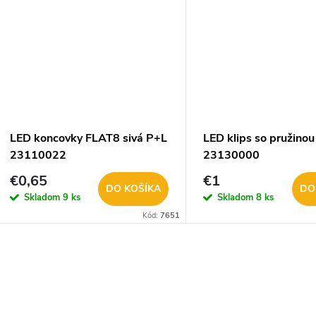
u
k
k
t
t
o
o
v
LED koncovky FLAT8 sivá P+L
LED klips so pružinou
v
23110022
23130000
€0,65
€1
DO KOŠÍKA
DO
Skladom
9 ks
Skladom
8 ks
Kód:
7651
O
v