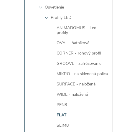
l
Osvetlenie
Profily LED
ANIMADOMUS - Led
profily
OVAL - šatníková
CORNER - rohový profil
i
GROOVE - zafrézovanie
MIKRO - na sklenenú policu
SURFACE - naložená
WIDE - naložená
r
PEN8
FLAT
SLIM8