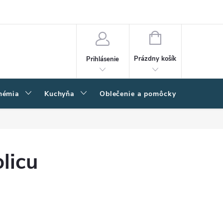
amačný poriadok
Napíšte nám
Moja objednávka
NÁKUPNÝ
KOŠÍK
Prázdny košík
Prihlásenie
hémia
Kuchyňa
Oblečenie a pomôcky
Kľučk
licu