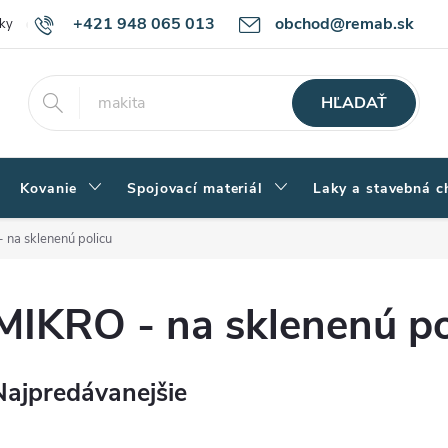
+421 948 065 013
obchod@remab.sk
ky
Podmienky ochrany osobných údajov
Ako nakupovať
Rekl
HĽADAŤ
Kovanie
Spojovací materiál
Laky a stavebná c
 na sklenenú policu
MIKRO - na sklenenú po
Najpredávanejšie