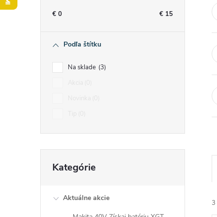
n
€
0
€
15
ý
Podľa štítku
p
Na sklade
3
a
Akcia
0
Novinka
0
n
Tip
0
e
l
Preskočiť
Kategórie
kategórie
Aktuálne akcie
3
Makita 40V Získaj batériu XGT