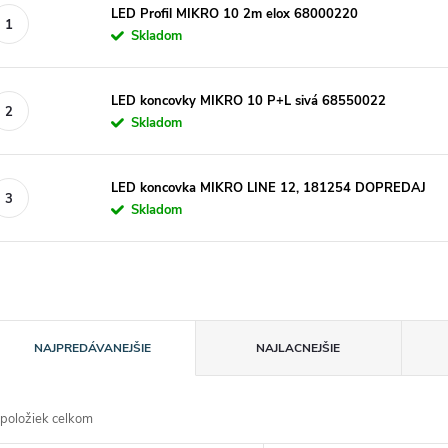
LED Profil MIKRO 10 2m elox 68000220
Skladom
LED koncovky MIKRO 10 P+L sivá 68550022
Skladom
LED koncovka MIKRO LINE 12, 181254 DOPREDAJ
Skladom
R
NAJPREDÁVANEJŠIE
NAJLACNEJŠIE
a
položiek celkom
d