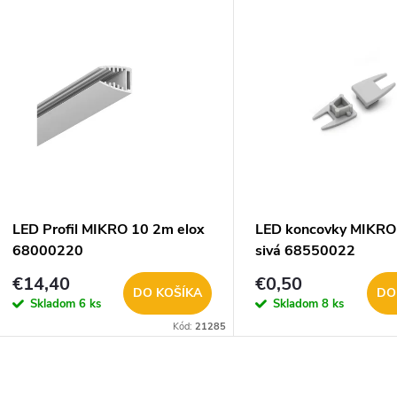
V
e
ý
n
p
e
s
p
p
LED Profil MIKRO 10 2m elox
LED koncovky MIKRO
r
68000220
sivá 68550022
r
€14,40
€0,50
o
DO KOŠÍKA
DO
Skladom
6 ks
Skladom
8 ks
o
Kód:
21285
d
d
u