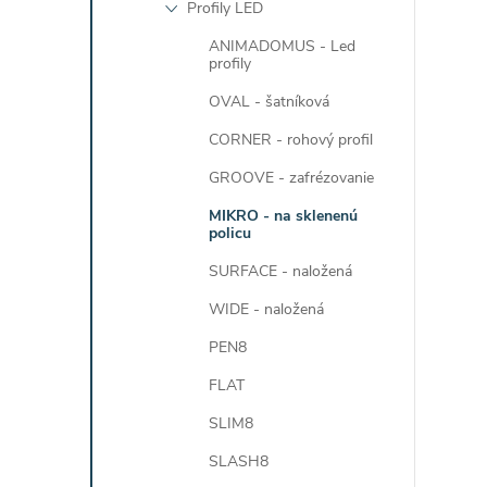
Profily LED
ANIMADOMUS - Led
profily
OVAL - šatníková
CORNER - rohový profil
GROOVE - zafrézovanie
MIKRO - na sklenenú
policu
i
SURFACE - naložená
WIDE - naložená
PEN8
FLAT
SLIM8
SLASH8