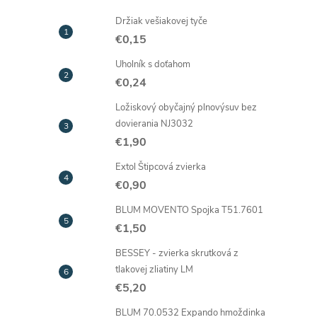
Držiak vešiakovej tyče
€0,15
Uholník s doťahom
€0,24
Ložiskový obyčajný plnovýsuv bez
dovierania NJ3032
€1,90
Extol Štipcová zvierka
€0,90
BLUM MOVENTO Spojka T51.7601
€1,50
BESSEY - zvierka skrutková z
tlakovej zliatiny LM
€5,20
BLUM 70.0532 Expando hmoždinka