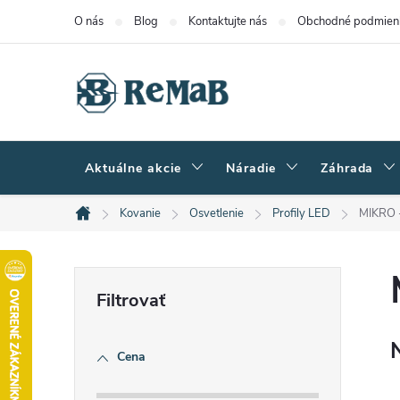
Prejsť
O nás
Blog
Kontaktujte nás
Obchodné podmien
na
obsah
Aktuálne akcie
Náradie
Záhrada
Kovanie
Osvetlenie
Profily LED
MIKRO -
Domov
B
o
Cena
č