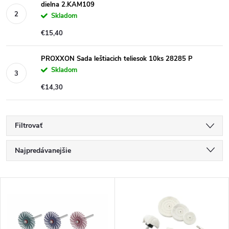
dielna 2.KAM109
Skladom
€15,40
PROXXON Sada leštiacich teliesok 10ks 28285 P
Skladom
€14,30
Filtrovať
R
Najpredávanejšie
a
Najlacnejšie
V
Najdrahšie
d
ý
Abecedne
e