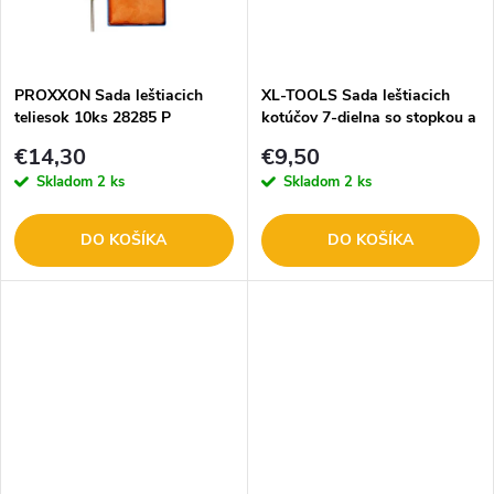
k
t
t
o
o
PROXXON Sada leštiacich
XL-TOOLS Sada leštiacich
teliesok 10ks 28285 P
kotúčov 7-dielna so stopkou a
v
leštiacimi pastami 2.KAM107
v
€14,30
€9,50
Skladom
2 ks
Skladom
2 ks
DO KOŠÍKA
DO KOŠÍKA