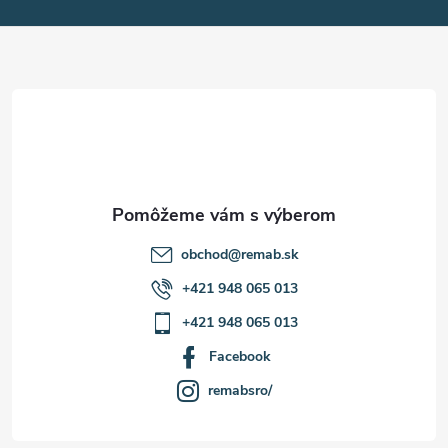
p
ä
t
i
e
obchod
@
remab.sk
+421 948 065 013
+421 948 065 013
Facebook
remabsro/