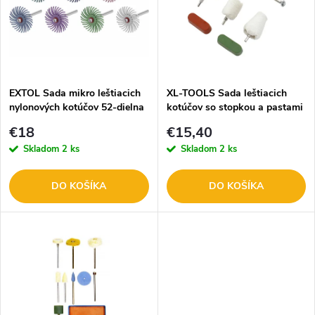
p
n
i
i
s
e
EXTOL Sada mikro leštiacich
XL-TOOLS Sada leštiacich
nylonových kotúčov 52-dielna
kotúčov so stopkou a pastami
p
8803762
9-dielna 2.KAM109
p
€18
€15,40
r
Skladom
2 ks
Skladom
2 ks
r
o
DO KOŠÍKA
DO KOŠÍKA
o
d
d
u
u
k