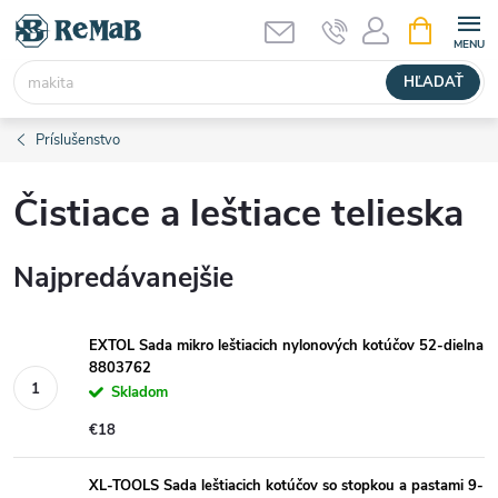
Prejsť
NÁKUPN
KOŠÍK
na
obsah
HĽADAŤ
Príslušenstvo
Čistiace a leštiace telieska
Najpredávanejšie
EXTOL Sada mikro leštiacich nylonových kotúčov 52-dielna
8803762
Skladom
€18
XL-TOOLS Sada leštiacich kotúčov so stopkou a pastami 9-