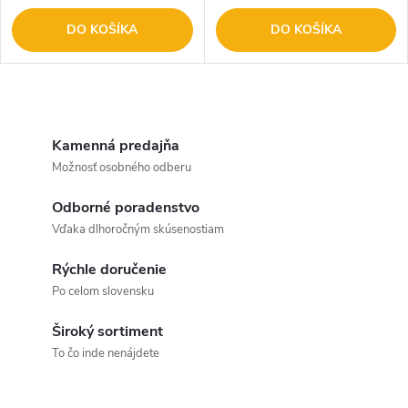
DO KOŠÍKA
DO KOŠÍKA
O
v
Kamenná predajňa
Možnosť osobného odberu
l
Odborné poradenstvo
á
Vďaka dlhoročným skúsenostiam
d
Rýchle doručenie
a
Po celom slovensku
c
Široký sortiment
To čo inde nenájdete
i