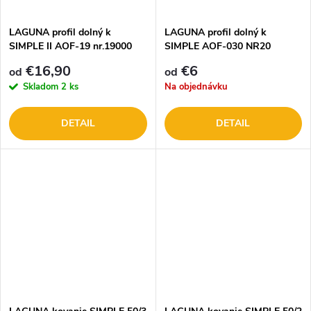
t
o
o
LAGUNA profil dolný k
LAGUNA profil dolný k
SIMPLE II AOF-19 nr.19000
SIMPLE AOF-030 NR20
v
v
€16,90
€6
od
od
Skladom
2 ks
Na objednávku
DETAIL
DETAIL