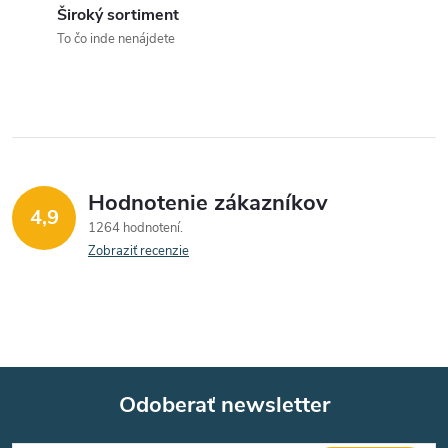
c
Široký sortiment
To čo inde nenájdete
i
e
p
r
Hodnotenie zákazníkov
v
4,9
1264 hodnotení
k
Zobraziť recenzie
y
v
ý
Odoberať newsletter
p