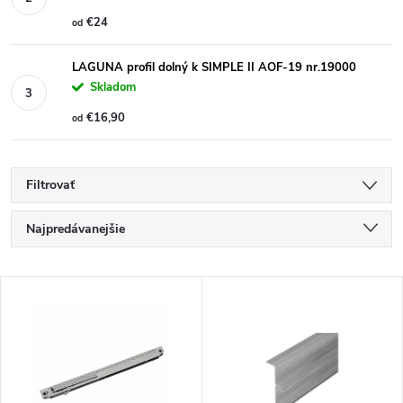
€24
od
LAGUNA profil dolný k SIMPLE II AOF-19 nr.19000
Skladom
€16,90
od
Filtrovať
R
Najpredávanejšie
a
Najlacnejšie
V
Najdrahšie
d
ý
Abecedne
e
p