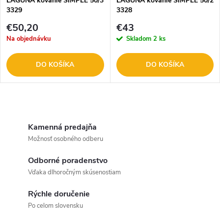
LAGUNA kovanie SIMPLE 50/3
LAGUNA kovanie SIMPLE 50/2
3329
3328
€50,20
€43
Na objednávku
Skladom
2 ks
DO KOŠÍKA
DO KOŠÍKA
O
v
Kamenná predajňa
Možnosť osobného odberu
l
Odborné poradenstvo
á
Vďaka dlhoročným skúsenostiam
d
Rýchle doručenie
a
Po celom slovensku