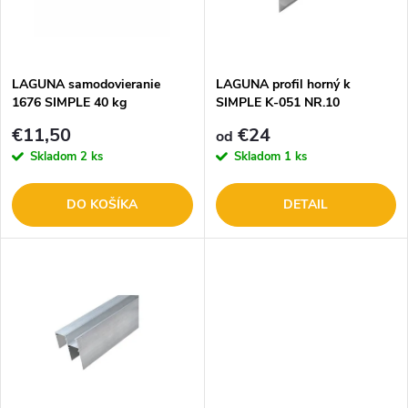
n
i
i
s
e
LAGUNA samodovieranie
LAGUNA profil horný k
1676 SIMPLE 40 kg
SIMPLE K-051 NR.10
p
p
€11,50
€24
od
r
Skladom
2 ks
Skladom
1 ks
r
o
DO KOŠÍKA
DETAIL
o
d
d
u
u
k
k
t